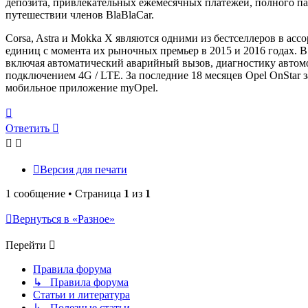
депозита, привлекательных ежемесячных платежей, полного пак
путешествии членов BlaBlaCar.
Corsa, Astra и Mokka X являются одними из бестселлеров в асс
единиц с момента их рыночных премьер в 2015 и 2016 годах. 
включая автоматический аварийный вызов, диагностику автом
подключением 4G / LTE. За последние 18 месяцев Opel OnStar 
мобильное приложение myOpel.
Вернуться
к
Ответить
началу
Версия для печати
1 сообщение • Страница
1
из
1
Вернуться в «Разное»
Перейти
Правила форума
↳ Правила форума
Статьи и литература
↳ Полезные статьи