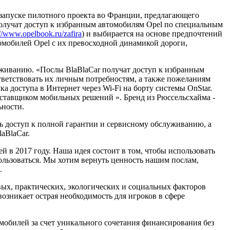
 запуске пилотного проекта во Франции, предлагающего
лучат доступ к избранным автомобилям Opel по специальным
://www.opelbook.ru/zafira
) и выбирается на основе предпочтений
омобилей Opel с их превосходной динамикой дороги,
уживанию. «Послы BlaBlaCar получат доступ к избранным
тветствовать их личным потребностям, а также пожеланиям
а доступа в Интернет через Wi-Fi на борту системы OnStar.
поставщиком мобильных решений ». Бренд из Рюссельсхайма -
ьности.
ть доступ к полной гарантии и сервисному обслуживанию, а
aBlaCar.
й в 2017 году. Наша идея состоит в том, чтобы использовать
ользоваться. Мы хотим вернуть ценность нашим послам,
.
ых, практических, экологических и социальных факторов
зникает острая необходимость для игроков в сфере
мобилей за счет уникального сочетания финансирования без