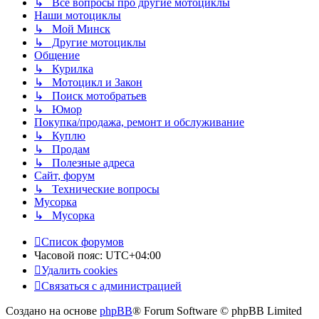
↳ Все вопросы про другие мотоциклы
Наши мотоциклы
↳ Мой Минск
↳ Другие мотоциклы
Общение
↳ Курилка
↳ Мотоцикл и Закон
↳ Поиск мотобратьев
↳ Юмор
Покупка/продажа, ремонт и обслуживание
↳ Куплю
↳ Продам
↳ Полезные адреса
Сайт, форум
↳ Технические вопросы
Мусорка
↳ Мусорка
Список форумов
Часовой пояс:
UTC+04:00
Удалить cookies
Связаться с администрацией
Создано на основе
phpBB
® Forum Software © phpBB Limited