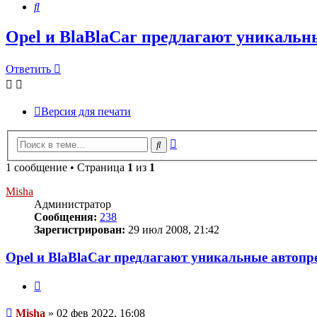
Поиск
Opel и BlaBlaCar предлагают уникальн
Ответить
Версия для печати
Расширенный
Поиск
поиск
1 сообщение • Страница
1
из
1
Misha
Администратор
Сообщения:
238
Зарегистрирован:
29 июл 2008, 21:42
Opel и BlaBlaCar предлагают уникальные автоп
Цитата
Сообщение
Misha
»
02 фев 2022, 16:08