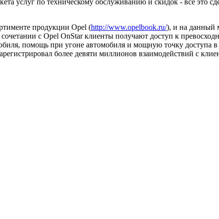
ета услуг по техническому обслуживанию и скидок - все это сд
ортименте продукции Opel (
http://www.opelbook.ru/
), и на данный
В сочетании с Opel OnStar клиенты получают доступ к превосх
обиля, помощь при угоне автомобиля и мощную точку доступа 
зарегистрировал более девяти миллионов взаимодействий с клиен