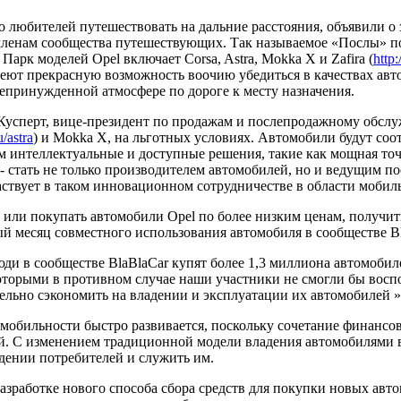
во любителей путешествовать на дальние расстояния, объявили о
ленам сообщества путешествующих. Так называемое «Послы» по
рк моделей Opel включает Corsa, Astra, Mokka X и Zafira (
http
меют прекрасную возможность воочию убедиться в качествах авт
принужденной атмосфере по дороге к месту назначения.
р Кусперт, вице-президент по продажам и послепродажному обсл
/astra
) и Mokka X, на льготных условиях. Автомобили будут соо
м интеллектуальные и доступные решения, такие как мощная точк
 - стать не только производителем автомобилей, но и ведущим 
ствует в таком инновационном сотрудничестве в области мобил
ь или покупать автомобили Opel по более низким ценам, получи
й месяц совместного использования автомобиля в сообществе Bl
ди в сообществе BlaBlaCar купят более 1,3 миллиона автомобиле
которыми в противном случае наши участники не смогли бы восп
ельно сэкономить на владении и эксплуатации их автомобилей »
обильности быстро развивается, поскольку сочетание финансов
. С изменением традиционной модели владения автомобилями во
дении потребителей и служить им.
зработке нового способа сбора средств для покупки новых авто