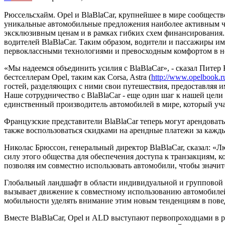
Рюссельсхайм. Opel и BlaBlaCar, крупнейшее в мире сообщест
уникальные автомобильные предложения наиболее активным ч
эксклюзивным ценам и в рамках гибких схем финансирования. Па
водителей BlaBlaCar. Таким образом, водители и пассажиры и
первоклассными технологиями и превосходным комфортом в не
«Мы надеемся объединить усилия с BlaBlaCar», - сказал Пите
бестселлерам Opel, таким как Corsa, Astra (
http://www.opelbook.ru
гостей, разделяющих с ними свои путешествия, предоставляя и
Наше сотрудничество с BlaBlaCar - еще один шаг к нашей цели
единственный производитель автомобилей в мире, который уча
Французские представители BlaBlaCar теперь могут арендоват
также воспользоваться скидками на арендные платежи за кажды
Николас Брюссон, генеральный директор BlaBlaCar, сказал: «Лю
силу этого общества для обеспечения доступа к транзакциям, 
позволяя им совместно использовать автомобили, чтобы значит
Глобальный ландшафт в области индивидуальной и групповой м
вызывает движение к совместному использованию автомобилей
мобильности уделять внимание этим новым тенденциям в пове
Вместе BlaBlaCar, Opel и ALD выступают первопроходцами в ра