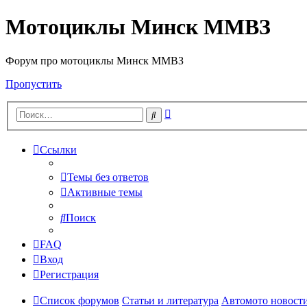
Мотоциклы Минск ММВЗ
Форум про мотоциклы Минск ММВЗ
Пропустить
Расширенный
Поиск
поиск
Ссылки
Темы без ответов
Активные темы
Поиск
FAQ
Вход
Регистрация
Список форумов
Статьи и литература
Автомото новост