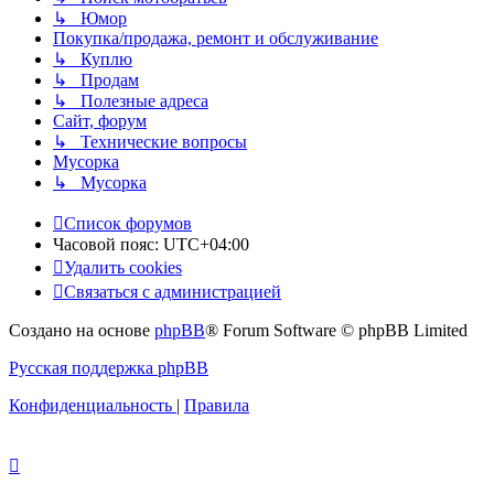
↳ Юмор
Покупка/продажа, ремонт и обслуживание
↳ Куплю
↳ Продам
↳ Полезные адреса
Сайт, форум
↳ Технические вопросы
Мусорка
↳ Мусорка
Список форумов
Часовой пояс:
UTC+04:00
Удалить cookies
Связаться с администрацией
Создано на основе
phpBB
® Forum Software © phpBB Limited
Русская поддержка phpBB
Конфиденциальность
|
Правила