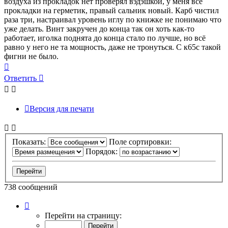
воздуха из прокладок нет проверял вэдэшкой, у меня все
прокладки на герметик, правый сальник новый. Карб чистил
раза три, настраивал уровень иглу по книжке не понимаю что
уже делать. Винт закручен до конца так он хоть как-то
работает, иголка поднята до конца стало по лучше, но всё
равно у него не та мощность, даже не тронуться. С к65с такой
фигни не было.
Вернуться
к
Ответить
началу
Версия для печати
Показать:
Поле сортировки:
Порядок:
738 сообщений
Страница
50
Перейти на страницу:
из