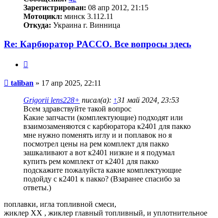
Зарегистрирован:
08 апр 2012, 21:15
Мотоцикл:
минск 3.112.11
Откуда:
Украина г. Винница
Re: Карбюратор PACCO. Все вопросы здесь
Цитата
Сообщение
taliban
»
17 апр 2025, 22:11
Grigorii lens228+
писал(а):
↑
31 май 2024, 23:53
Всем здравствуйте такой вопрос
Какие запчасти (комплектующие) подходят или
взаимозаменяются с карбюратора к2401 для пакко
мне нужно поменять иглу и и поплавок но я
посмотрел цены на рем комплект для пакко
зашкаливают а вот к2401 низкие и я подумал
купить рем комплект от к2401 для пакко
подскажите пожалуйста какие комплектующие
подойду с к2401 к пакко? (Взаранее спасибо за
ответы.)
поплавки, игла топливной смеси,
жиклер ХХ , жиклер главный топливный, и уплотнительное