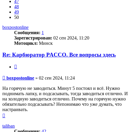
47
48
49
50
boxpostonline
Сообщения:
1
Зарегистрирован:
02 сен 2024, 11:20
Мотоцикл:
Минск
Re: Карбюратор PACCO. Все вопросы здесь
Цитата
Сообщение
boxpostonline
»
02 сен 2024, 11:24
На горячую не заводиться. Минут 5 постоял и всё. Нужно
поднимать лапку, и подсасывать, тогда заводиться отлично. И
на холодную заводиться отлично. Почему на горячую нужно
обязательно подсасывать? Непонимаю что уже думать, что
настраивать.
Вернуться
к
началу
taliban
Сообщения:
42