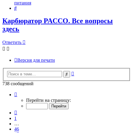
питания
Поиск
Карбюратор PACCO. Все вопросы
здесь
Ответить
Версия для печати
Расширенный
Поиск
поиск
738 сообщений
Страница
50
Перейти на страницу:
из
50
Пред.
1
…
46