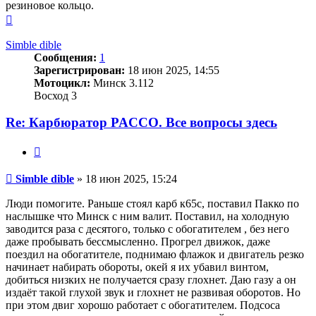
резиновое кольцо.
Вернуться
к
началу
Simble dible
Сообщения:
1
Зарегистрирован:
18 июн 2025, 14:55
Мотоцикл:
Минск 3.112
Восход 3
Re: Карбюратор PACCO. Все вопросы здесь
Цитата
Сообщение
Simble dible
»
18 июн 2025, 15:24
Люди помогите. Раньше стоял карб к65с, поставил Пакко по
наслышке что Минск с ним валит. Поставил, на холодную
заводится раза с десятого, только с обогатителем , без него
даже пробывать бессмысленно. Прогрел движок, даже
поездил на обогатителе, поднимаю флажок и двигатель резко
начинает набирать обороты, окей я их убавил винтом,
добиться низких не получается сразу глохнет. Даю газу а он
издаёт такой глухой звук и глохнет не развивая оборотов. Но
при этом двиг хорошо работает с обогатителем. Подсоса