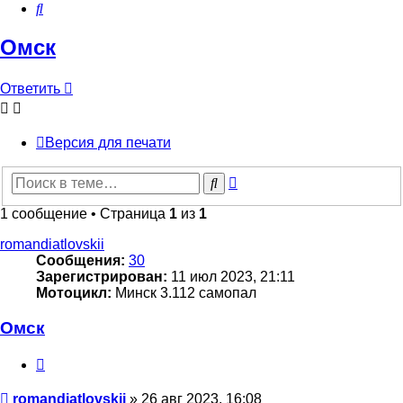
Поиск
Омск
Ответить
Версия для печати
Расширенный
Поиск
поиск
1 сообщение • Страница
1
из
1
romandiatlovskii
Сообщения:
30
Зарегистрирован:
11 июл 2023, 21:11
Мотоцикл:
Минск 3.112 самопал
Омск
Цитата
Сообщение
romandiatlovskii
»
26 авг 2023, 16:08