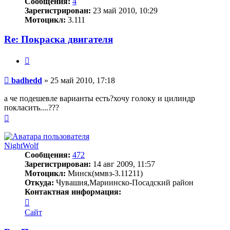
Сообщения:
4
Зарегистрирован:
23 май 2010, 10:29
Мотоцикл:
3.111
Re: Покраска двигателя
Цитата
Сообщение
badhedd
»
25 май 2010, 17:18
а че подешевле варианты есть?хочу голоку и цилиндр
покласить....???
Вернуться
к
началу
NightWolf
Сообщения:
472
Зарегистрирован:
14 авг 2009, 11:57
Мотоцикл:
Минск(ммвз-3.11211)
Откуда:
Чувашия,Мариинско-Посадский район
Контактная информация:
Контактная
информация
Сайт
пользователя
NightWolf