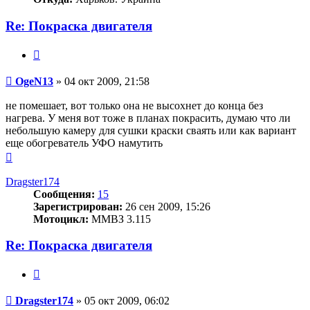
Re: Покраска двигателя
Цитата
Сообщение
OgeN13
»
04 окт 2009, 21:58
не помешает, вот только она не высохнет до конца без
нагрева. У меня вот тоже в планах покрасить, думаю что ли
небольшую камеру для сушки краски сваять или как вариант
еще обогреватель УФО намутить
Вернуться
к
началу
Dragster174
Сообщения:
15
Зарегистрирован:
26 сен 2009, 15:26
Мотоцикл:
ММВЗ 3.115
Re: Покраска двигателя
Цитата
Сообщение
Dragster174
»
05 окт 2009, 06:02