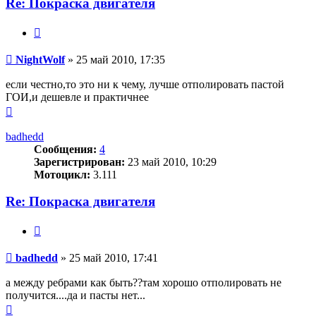
Re: Покраска двигателя
Цитата
Сообщение
NightWolf
»
25 май 2010, 17:35
если честно,то это ни к чему, лучше отполировать пастой
ГОИ,и дешевле и практичнее
Вернуться
к
началу
badhedd
Сообщения:
4
Зарегистрирован:
23 май 2010, 10:29
Мотоцикл:
3.111
Re: Покраска двигателя
Цитата
Сообщение
badhedd
»
25 май 2010, 17:41
а между ребрами как быть??там хорошо отполировать не
получится....да и пасты нет...
Вернуться