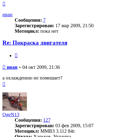
Вернуться
к
началу
иван
Сообщения:
7
Зарегистрирован:
17 мар 2009, 21:50
Мотоцикл:
пока нет
Re: Покраска двигателя
Цитата
Сообщение
иван
»
04 окт 2009, 21:36
а охлаждению не помешает?
Вернуться
к
началу
OgeN13
Сообщения:
127
Зарегистрирован:
03 фев 2009, 15:07
Мотоцикл:
ММВЗ 3.112 84г.
Откуда:
Харьков. Украина