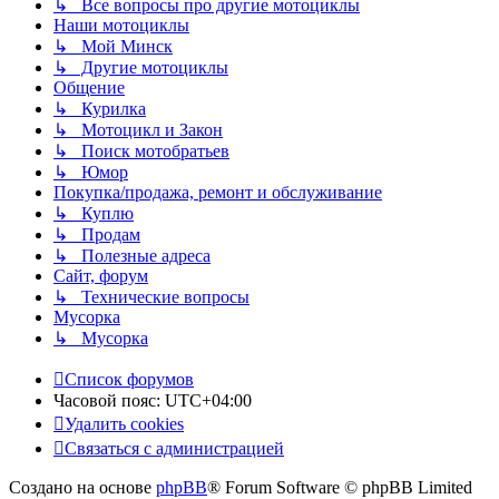
↳ Все вопросы про другие мотоциклы
Наши мотоциклы
↳ Мой Минск
↳ Другие мотоциклы
Общение
↳ Курилка
↳ Мотоцикл и Закон
↳ Поиск мотобратьев
↳ Юмор
Покупка/продажа, ремонт и обслуживание
↳ Куплю
↳ Продам
↳ Полезные адреса
Сайт, форум
↳ Технические вопросы
Мусорка
↳ Мусорка
Список форумов
Часовой пояс:
UTC+04:00
Удалить cookies
Связаться с администрацией
Создано на основе
phpBB
® Forum Software © phpBB Limited