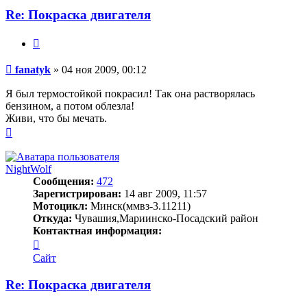
Re: Покраска двигателя
Цитата
Сообщение
fanatyk
»
04 ноя 2009, 00:12
Я был термостойкой покрасил! Так она растворялась
бензином, а потом облезла!
Живи, что бы мечать.
Вернуться
к
началу
NightWolf
Сообщения:
472
Зарегистрирован:
14 авг 2009, 11:57
Мотоцикл:
Минск(ммвз-3.11211)
Откуда:
Чувашия,Мариинско-Посадский район
Контактная информация:
Контактная
информация
Сайт
пользователя
NightWolf
Re: Покраска двигателя