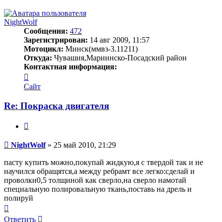
к
началу
NightWolf
Сообщения:
472
Зарегистрирован:
14 авг 2009, 11:57
Мотоцикл:
Минск(ммвз-3.11211)
Откуда:
Чувашия,Мариинско-Посадский район
Контактная информация:
Контактная
информация
Сайт
пользователя
NightWolf
Re: Покраска двигателя
Цитата
Сообщение
NightWolf
»
25 май 2010, 21:29
пасту купить можно,покупай жидкую,я с твердой так и не
научился обращятся,а между ребрамт все легко:сделай и
проволки0,5 толщиной как сверло,на сверло намотай
специальную полировальную ткань,поставь на дрель и
полируй
Вернуться
к
Ответить