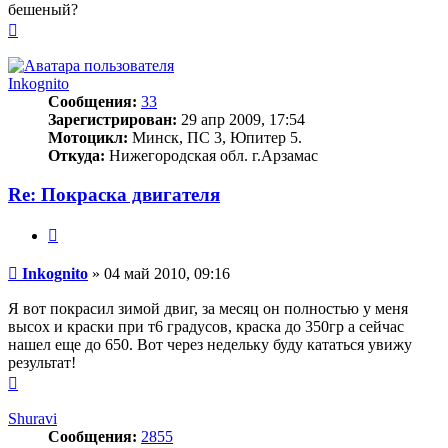
бешеный?
Вернуться
к
началу
Inkognito
Сообщения:
33
Зарегистрирован:
29 апр 2009, 17:54
Мотоцикл:
Минск, ПС 3, Юпитер 5.
Откуда:
Нижегородская обл. г.Арзамас
Re: Покраска двигателя
Цитата
Сообщение
Inkognito
»
04 май 2010, 09:16
Я вот покрасил зимой двиг, за месяц он полностью у меня
высох и краски при т6 градусов, краска до 350гр а сейчас
нашел еще до 650. Вот через недельку буду кататься увижу
результат!
Вернуться
к
началу
Shuravi
Сообщения:
2855