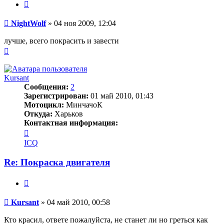
Цитата
Сообщение
NightWolf
»
04 ноя 2009, 12:04
лучше, всего покрасить и завести
Вернуться
к
началу
Kursant
Сообщения:
2
Зарегистрирован:
01 май 2010, 01:43
Мотоцикл:
МинчачоК
Откуда:
Харьков
Контактная информация:
Контактная
информация
ICQ
пользователя
Kursant
Re: Покраска двигателя
Цитата
Сообщение
Kursant
»
04 май 2010, 00:58
Кто красил, ответе пожалуйста, не станет ли но греться как