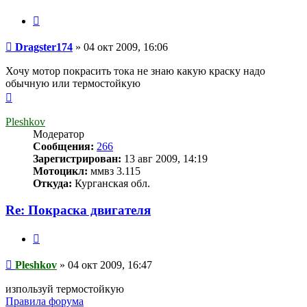
Цитата
Сообщение
Dragster174
»
04 окт 2009, 16:06
Хочу мотор покрасить тока не знаю какую краску надо
обычную или термостойкую
Вернуться
к
началу
Pleshkov
Модератор
Сообщения:
266
Зарегистрирован:
13 авг 2009, 14:19
Мотоцикл:
ммвз 3.115
Откуда:
Курганская обл.
Re: Покраска двигателя
Цитата
Сообщение
Pleshkov
»
04 окт 2009, 16:47
изпользуй термостойкую
Правила форума