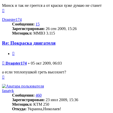
Минск и так не греется а от краски хуже думаю не станет
Вернуться
к
началу
Dragster174
Сообщения:
15
Зарегистрирован:
26 сен 2009, 15:26
Мотоцикл:
ММВЗ 3.115
Re: Покраска двигателя
Цитата
Сообщение
Dragster174
»
05 окт 2009, 06:03
а если теплопушкой греть высохнет?
Вернуться
к
началу
fanatyk
Сообщения:
460
Зарегистрирован:
23 июл 2009, 15:36
Мотоцикл:
КТМ 250
Откуда:
Украина,Николаев!