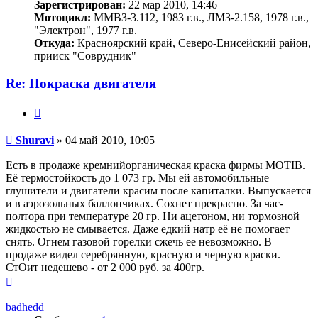
Зарегистрирован:
22 мар 2010, 14:46
Мотоцикл:
ММВЗ-3.112, 1983 г.в., ЛМЗ-2.158, 1978 г.в.,
"Электрон", 1977 г.в.
Откуда:
Красноярский край, Северо-Енисейский район,
прииск "Соврудник"
Re: Покраска двигателя
Цитата
Сообщение
Shuravi
»
04 май 2010, 10:05
Есть в продаже кремнийорганическая краска фирмы MOTIB.
Её термостойкость до 1 073 гр. Мы ей автомобильные
глушители и двигатели красим после капиталки. Выпускается
и в аэрозольных баллончиках. Сохнет прекрасно. За час-
полтора при температуре 20 гр. Ни ацетоном, ни тормозной
жидкостью не смывается. Даже едкий натр её не помогает
снять. Огнем газовой горелки сжечь ее невозможно. В
продаже видел серебрянную, красную и черную краски.
СтОит недешево - от 2 000 руб. за 400гр.
Вернуться
к
началу
badhedd