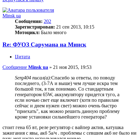
Minsk ua
Сообщения:
202
Зарегистрирован:
21 сен 2013, 10:15
Мотоцикл:
Было много
Re: ФУОЗ Сарумана на Минск
Цитата
Сообщение
Minsk ua
»
21 ноя 2015, 19:53
Serg404 писал(а):
Спасибо за ответы, по поводу
последнего, (3-7А и выше) чем лучше искра тем
большой ток, я так понимаю. Со стандартным
генератором 65W, аккумулятору придется туго, а
если ночью свет еще включит (хотя по правилам
сейчас и днем нужен свет) можно очень быстро
"приехать", как можно решить данную проблему
кроме установки сильнейшего генератора?
стоит гена 65 вт, реле регулятор с вайпер актив, катушка
зажигания с явы, акб 5а/ч . проблемы с севшим акб не было ни
разу, мот часто использовался ночью.