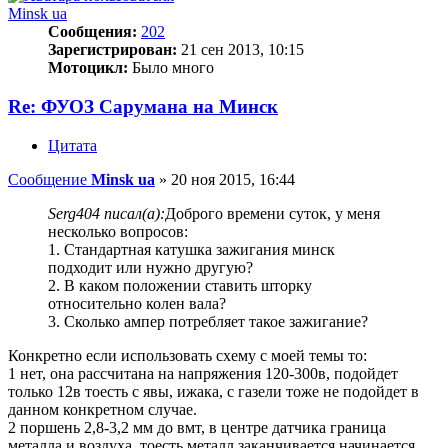
Minsk ua
Сообщения:
202
Зарегистрирован:
21 сен 2013, 10:15
Мотоцикл:
Было много
Re: ФУОЗ Сарумана на Минск
Цитата
Сообщение
Minsk ua
»
20 ноя 2015, 16:44
Serg404 писал(а):
Доброго времени суток, у меня
несколько вопросов:
1. Стандартная катушка зажигания минск
подходит или нужно другую?
2. В каком положении ставить шторку
относительно колен вала?
3. Сколько ампер потребляет такое зажигание?
Конкретно если использовать схему с моей темы то:
1 нет, она рассчитана на напряжения 120-300в, подойдет
только 12в тоесть с явы, ижака, с газели тоже не подойдет в
данном конкретном случае.
2 поршень 2,8-3,2 мм до вмт, в центре датчика граница
металла и воздуха, тоесть металл заканчивается начинается