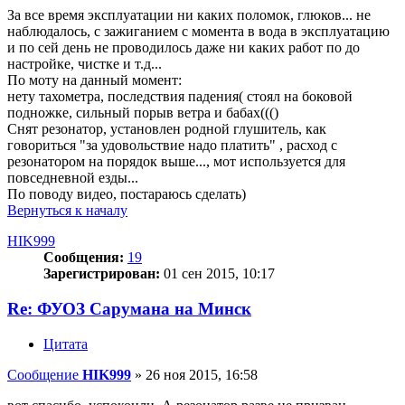
За все время эксплуатации ни каких поломок, глюков... не
наблюдалось, с зажиганием с момента в вода в эксплуатацию
и по сей день не проводилось даже ни каких работ по до
настройке, чистке и т.д...
По моту на данный момент:
нету тахометра, последствия падения( стоял на боковой
подножке, сильный порыв ветра и бабах((()
Снят резонатор, установлен родной глушитель, как
говориться "за удовольствие надо платить" , расход с
резонатором на порядок выше..., мот используется для
повседневной езды...
По поводу видео, постараюсь сделать)
Вернуться к началу
HIK999
Сообщения:
19
Зарегистрирован:
01 сен 2015, 10:17
Re: ФУОЗ Сарумана на Минск
Цитата
Сообщение
HIK999
»
26 ноя 2015, 16:58