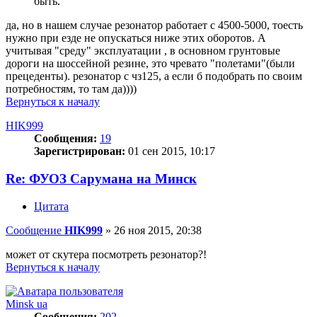
быть.
да, но в нашем случае резонатор работает с 4500-5000, тоесть
нужно при езде не опускаться ниже этих оборотов. А
учитывая "среду" эксплуатации , в основном грунтовые
дороги на шоссейной резине, это чревато "полетами"(были
прецеденты). резонатор с чз125, а если б подобрать по своим
потребностям, то там да))))
Вернуться к началу
HIK999
Сообщения:
19
Зарегистрирован:
01 сен 2015, 10:17
Re: ФУОЗ Сарумана на Минск
Цитата
Сообщение
HIK999
»
26 ноя 2015, 20:38
может от скутера посмотреть резонатор?!
Вернуться к началу
Minsk ua
Сообщения:
202