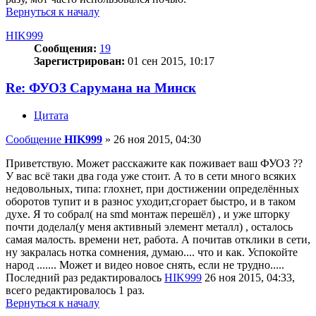
Вернуться к началу
HIK999
Сообщения:
19
Зарегистрирован:
01 сен 2015, 10:17
Re: ФУОЗ Сарумана на Минск
Цитата
Сообщение
HIK999
»
26 ноя 2015, 04:30
Приветствую. Может расскажите как поживает ваш ФУОЗ ??
У вас всё таки два года уже стоит. А то в сети много всяких
недовольных, типа: глохнет, при достижении определённых
оборотов тупит и в разнос уходит,сгорает быстро, и в таком
духе. Я то собрал( на smd монтаж перешёл) , и уже шторку
почти доделал(у меня активный элемент металл) , осталось
самая малость. времени нет, работа. А почитав отклики в сети,
ну закралась нотка сомнения, думаю.... что и как. Успокойте
народ ....... Может и видео новое снять, если не трудно.....
Последний раз редактировалось
HIK999
26 ноя 2015, 04:33,
всего редактировалось 1 раз.
Вернуться к началу