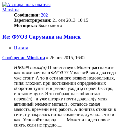
Minsk ua
Сообщения:
202
Зарегистрирован:
21 сен 2013, 10:15
Мотоцикл:
Было много
Re: ФУОЗ Сарумана на Минск
Цитата
Сообщение
Minsk ua
»
26 ноя 2015, 16:02
HIK999 писал(а):
Приветствую. Может расскажите
как поживает ваш ФУОЗ ?? У вас всё таки два года
уже стоит. А то в сети много всяких недовольных,
типа: глохнет, при достижении определённых
оборотов тупит и в разнос уходит,сгорает быстро,
и в таком духе. Я то собрал( на smd монтаж
перешёл) , и уже шторку почти доделал(у меня
активный элемент металл) , осталось самая
малость. времени нет, работа. А почитав отклики в
сети, ну закралась нотка сомнения, думаю.... что и
как. Успокойте народ ....... Может и видео новое
снять, если не трудно.....