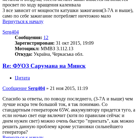
просвет по ходу вращения каленвала
3 все зависит от мощности катушки зажигания(3-7А и выше),
само по себе зажигание потребляет ничтожно мало
Вернуться к началу
Serg404
Сообщения:
12
Зарегистрирован:
31 окт 2015, 19:09
Мотоцикл:
ММВЗ 3.112.13
Откуда:
Україна, Черкаська обл.
Re: ФУОЗ Сарумана на Минск
Цитата
Сообщение
Serg404
»
21 ноя 2015, 11:19
Спасибо за ответы, по поводу последнего, (3-7А и выше) чем
лучше искра тем большой ток, я так понимаю. Со
стандартным генератором 65W, аккумулятору придется туго, а
если ночью свет еще включит (хотя по правилам сейчас и
днем нужен свет) можно очень быстро "приехать", как можно
решить данную проблему кроме установки сильнейшего
генератора?
Вернуться к началу