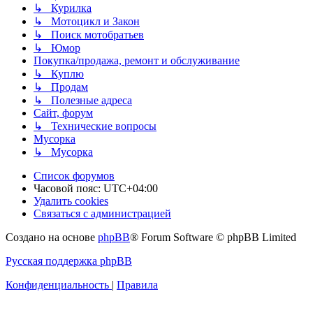
↳ Курилка
↳ Мотоцикл и Закон
↳ Поиск мотобратьев
↳ Юмор
Покупка/продажа, ремонт и обслуживание
↳ Куплю
↳ Продам
↳ Полезные адреса
Сайт, форум
↳ Технические вопросы
Мусорка
↳ Мусорка
Список форумов
Часовой пояс:
UTC+04:00
Удалить cookies
Связаться с администрацией
Создано на основе
phpBB
® Forum Software © phpBB Limited
Русская поддержка phpBB
Конфиденциальность
|
Правила