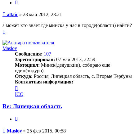
Цитата
Сообщение
altair
»
23 май 2012, 23:21
а может кто знает где минска у нас в городе(области) найти?
Вернуться
к
началу
Maslov
Сообщения:
107
Зарегистрирован:
07 май 2013, 22:59
Мотоцикл:
Минск(дедушкин), собираю еще
один(эндуро)
Откуда:
Россия, Липецкая область, с. Вторые Тербуны
Контактная информация:
Контактная
информация
ICQ
пользователя
Maslov
Re: Липецкая область
Цитата
Сообщение
Maslov
»
25 фев 2015, 00:58