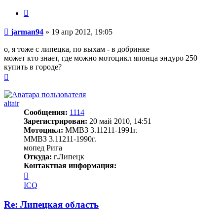
Цитата
Сообщение
jarman94
»
19 апр 2012, 19:05
о, я тоже с липецка, по выхам - в добринке
может кто знает, где можно мотоцикл японца эндуро 250
купить в городе?
Вернуться
к
началу
altair
Сообщения:
1114
Зарегистрирован:
20 май 2010, 14:51
Мотоцикл:
ММВЗ 3.11211-1991г.
ММВЗ 3.11211-1990г.
мопед Рига
Откуда:
г.Липецк
Контактная информация:
Контактная
информация
ICQ
пользователя
altair
Re: Липецкая область