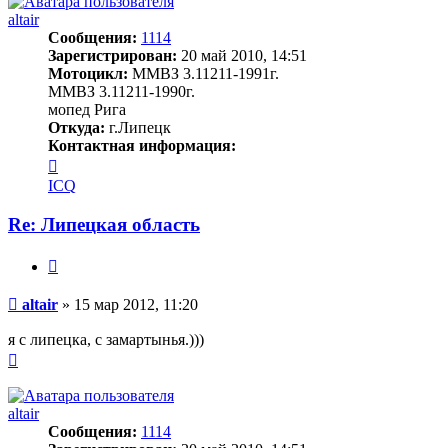
altair
Сообщения:
1114
Зарегистрирован:
20 май 2010, 14:51
Мотоцикл:
ММВЗ 3.11211-1991г.
ММВЗ 3.11211-1990г.
мопед Рига
Откуда:
г.Липецк
Контактная информация:
Контактная
информация
ICQ
пользователя
altair
Re: Липецкая область
Цитата
Сообщение
altair
»
15 мар 2012, 11:20
я с липецка, с замартынья.)))
Вернуться
к
началу
altair
Сообщения:
1114