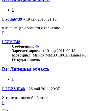
Цитата
Сообщение
xottab739
»
19 сен 2010, 21:16
я из липецкои области с каликино
Вернуться
к
началу
LEZVIE48
Сообщения:
46
Зарегистрирован:
10 апр 2011, 09:18
Мотоцикл:
Минск ММВЗ 1991г. Планета-5
Откуда:
Липецк
Re: Липецкая область
Цитата
Сообщение
LEZVIE48
»
26 май 2011, 20:07
Я тоже и Липецой области
Вернуться
к
началу