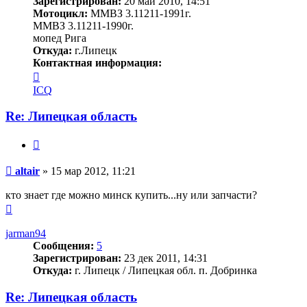
Зарегистрирован:
20 май 2010, 14:51
Мотоцикл:
ММВЗ 3.11211-1991г.
ММВЗ 3.11211-1990г.
мопед Рига
Откуда:
г.Липецк
Контактная информация:
Контактная
информация
ICQ
пользователя
altair
Re: Липецкая область
Цитата
Сообщение
altair
»
15 мар 2012, 11:21
кто знает где можно минск купить...ну или запчасти?
Вернуться
к
началу
jarman94
Сообщения:
5
Зарегистрирован:
23 дек 2011, 14:31
Откуда:
г. Липецк / Липецкая обл. п. Добринка
Re: Липецкая область