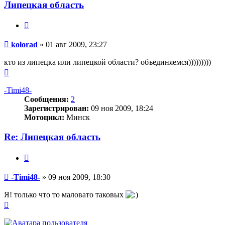
kolorad
Липецкая область
Цитата
Сообщение
kolorad
»
01 авг 2009, 23:27
кто из липецка или липецкой области? объединяемся)))))))))
Вернуться
к
началу
-Timi48-
Сообщения:
2
Зарегистрирован:
09 ноя 2009, 18:24
Мотоцикл:
Минск
Re: Липецкая область
Цитата
Сообщение
-Timi48-
»
09 ноя 2009, 18:30
Я! только что то маловато таковых
Вернуться
к
началу