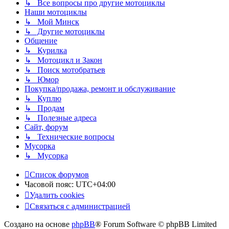
↳ Все вопросы про другие мотоциклы
Наши мотоциклы
↳ Мой Минск
↳ Другие мотоциклы
Общение
↳ Курилка
↳ Мотоцикл и Закон
↳ Поиск мотобратьев
↳ Юмор
Покупка/продажа, ремонт и обслуживание
↳ Куплю
↳ Продам
↳ Полезные адреса
Сайт, форум
↳ Технические вопросы
Мусорка
↳ Мусорка
Список форумов
Часовой пояс:
UTC+04:00
Удалить cookies
Связаться с администрацией
Создано на основе
phpBB
® Forum Software © phpBB Limited