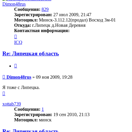
Dimon48rus
Сообщения:
829
Зарегистрирован:
27 июл 2009, 21:47
Мотоцикл:
Минск-3.112.12(продал) Восход 3м-01
Откуда:
г.Липецк д.Новая Деревня
Контактная информация:
Контактная
информация
ICQ
пользователя
Dimon48rus
Re: Липецкая область
Цитата
Сообщение
Dimon48rus
»
09 ноя 2009, 19:28
Я тоже с Липецка.
Вернуться
к
началу
xottab739
Сообщения:
1
Зарегистрирован:
19 сен 2010, 21:13
Мотоцикл:
минск
Re: Липецкая область