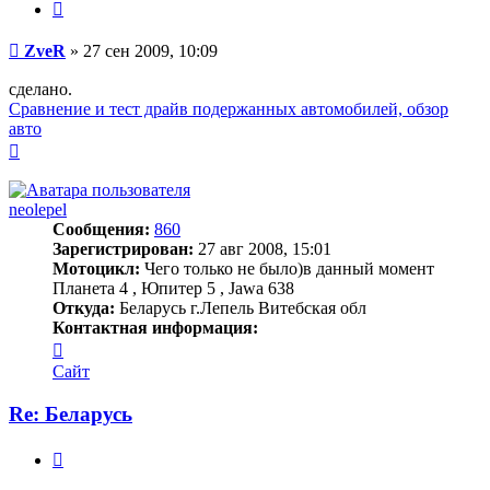
Цитата
Сообщение
ZveR
»
27 сен 2009, 10:09
сделано.
Сравнение и тест драйв подержанных автомобилей, обзор
авто
Вернуться
к
началу
neolepel
Сообщения:
860
Зарегистрирован:
27 авг 2008, 15:01
Мотоцикл:
Чего только не было)в данный момент
Планета 4 , Юпитер 5 , Jawa 638
Откуда:
Беларусь г.Лепель Витебская обл
Контактная информация:
Контактная
информация
Сайт
пользователя
neolepel
Re: Беларусь
Цитата