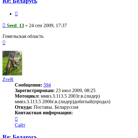
Re: Беларусь
Цитата
Сообщение
Seed_13
»
24 сен 2009, 17:37
Гомельская область
Вернуться
к
началу
ZveR
Сообщения:
594
Зарегистрирован:
23 июл 2009, 08:25
Мотоцикл:
ммвз.3.113.5 2003г.в.(лидер)
ммвз.3.113.5 2006г.в.(лидер)добитый(продал)
Откуда:
Поставы. Беларуссия
Контактная информация:
Контактная
информация
Сайт
пользователя
ZveR
Re: Беларусь