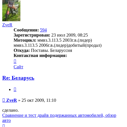
началу
ZveR
Сообщения:
594
Зарегистрирован:
23 июл 2009, 08:25
Мотоцикл:
ммвз.3.113.5 2003г.в.(лидер)
ммвз.3.113.5 2006г.в.(лидер)добитый(продал)
Откуда:
Поставы. Беларуссия
Контактная информация:
Контактная
информация
Сайт
пользователя
ZveR
Re: Беларусь
Цитата
Сообщение
ZveR
»
25 окт 2009, 11:10
сделано.
Сравнение и тест драйв подержанных автомобилей, обзор
авто
Вернуться