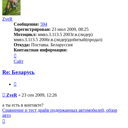
ZveR
Сообщения:
594
Зарегистрирован:
23 июл 2009, 08:25
Мотоцикл:
ммвз.3.113.5 2003г.в.(лидер)
ммвз.3.113.5 2006г.в.(лидер)добитый(продал)
Откуда:
Поставы. Беларуссия
Контактная информация:
Контактная
информация
Сайт
пользователя
ZveR
Re: Беларусь
Цитата
Сообщение
ZveR
»
23 сен 2009, 12:26
а ты есть в контакте?
Сравнение и тест драйв подержанных автомобилей, обзор
авто
Вернуться
к