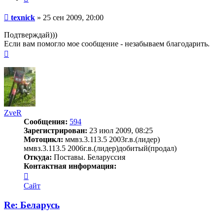
Сообщение
texnick
»
25 сен 2009, 20:00
Подтверждай)))
Если вам помогло мое сообщение - незабываем благодарить.
Вернуться
к
началу
ZveR
Сообщения:
594
Зарегистрирован:
23 июл 2009, 08:25
Мотоцикл:
ммвз.3.113.5 2003г.в.(лидер)
ммвз.3.113.5 2006г.в.(лидер)добитый(продал)
Откуда:
Поставы. Беларуссия
Контактная информация:
Контактная
информация
Сайт
пользователя
ZveR
Re: Беларусь