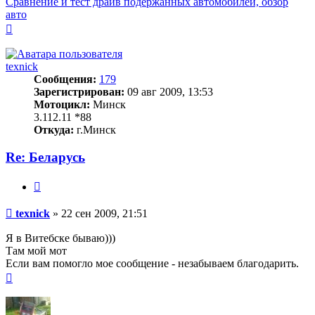
Сравнение и тест драйв подержанных автомобилей, обзор
авто
Вернуться
к
началу
texnick
Сообщения:
179
Зарегистрирован:
09 авг 2009, 13:53
Мотоцикл:
Минск
3.112.11 *88
Откуда:
г.Минск
Re: Беларусь
Цитата
Сообщение
texnick
»
22 сен 2009, 21:51
Я в Витебске бываю)))
Там мой мот
Если вам помогло мое сообщение - незабываем благодарить.
Вернуться
к
началу