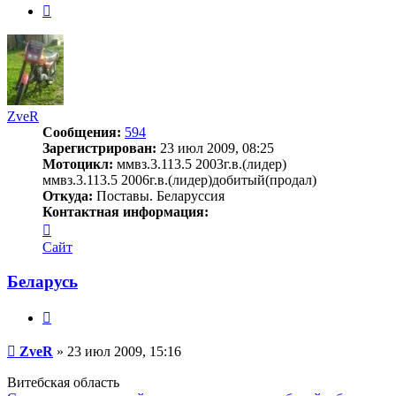
След.
ZveR
Сообщения:
594
Зарегистрирован:
23 июл 2009, 08:25
Мотоцикл:
ммвз.3.113.5 2003г.в.(лидер)
ммвз.3.113.5 2006г.в.(лидер)добитый(продал)
Откуда:
Поставы. Беларуссия
Контактная информация:
Контактная
информация
Сайт
пользователя
ZveR
Беларусь
Цитата
Сообщение
ZveR
»
23 июл 2009, 15:16
Витебская область