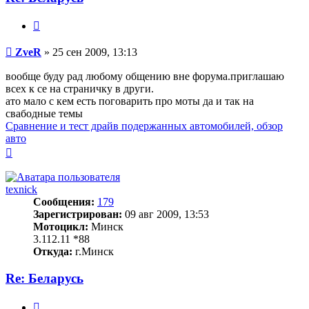
Цитата
Сообщение
ZveR
»
25 сен 2009, 13:13
вообще буду рад любому общению вне форума.приглашаю
всех к се на страничку в други.
ато мало с кем есть поговарить про моты да и так на
свабодные темы
Сравнение и тест драйв подержанных автомобилей, обзор
авто
Вернуться
к
началу
texnick
Сообщения:
179
Зарегистрирован:
09 авг 2009, 13:53
Мотоцикл:
Минск
3.112.11 *88
Откуда:
г.Минск
Re: Беларусь
Цитата