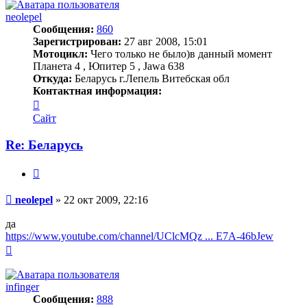
началу
neolepel
Сообщения:
860
Зарегистрирован:
27 авг 2008, 15:01
Мотоцикл:
Чего только не было)в данный момент
Планета 4 , Юпитер 5 , Jawa 638
Откуда:
Беларусь г.Лепель Витебская обл
Контактная информация:
Контактная
информация
Сайт
пользователя
neolepel
Re: Беларусь
Цитата
Сообщение
neolepel
»
22 окт 2009, 22:16
да
https://www.youtube.com/channel/UClcMQz ... E7A-46bJew
Вернуться
к
началу
infinger
Сообщения:
888