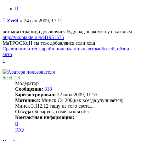
Цитата
Сообщение
ZveR
»
24 сен 2009, 17:12
вот моя страница доьовляися буду рад знакомству с каждым
http://vkontakte.ru/id41951575
MaTPOCKuH ты тож добавляися если хош
Сравнение и тест драйв подержанных автомобилей, обзор
авто
Вернуться
к
началу
Seed_13
Модератор
Сообщения:
318
Зарегистрирован:
22 июл 2009, 11:55
Мотоцикл:
Минск С4 200(как всегда улучшается).
Минск 3.112.12 тащу из того света....
Откуда:
Беларусь, гомельская обл.
Контактная информация:
Контактная
информация
ICQ
пользователя
Seed_13