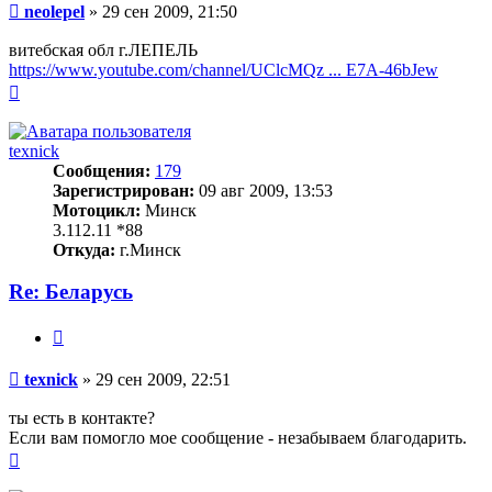
Сообщение
neolepel
»
29 сен 2009, 21:50
витебская обл г.ЛЕПЕЛЬ
https://www.youtube.com/channel/UClcMQz ... E7A-46bJew
Вернуться
к
началу
texnick
Сообщения:
179
Зарегистрирован:
09 авг 2009, 13:53
Мотоцикл:
Минск
3.112.11 *88
Откуда:
г.Минск
Re: Беларусь
Цитата
Сообщение
texnick
»
29 сен 2009, 22:51
ты есть в контакте?
Если вам помогло мое сообщение - незабываем благодарить.
Вернуться
к