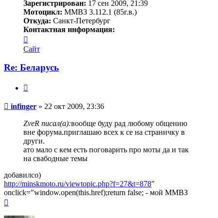
Зарегистрирован:
17 сен 2009, 21:39
Мотоцикл:
ММВЗ 3.112.1 (85г.в.)
Откуда:
Санкт-Петербург
Контактная информация:
Контактная
информация
Сайт
пользователя
infinger
Re: Беларусь
Цитата
Сообщение
infinger
»
22 окт 2009, 23:36
ZveR писал(а):
вообще буду рад любому общению
вне форума.приглашаю всех к се на страничку в
други.
ато мало с кем есть поговарить про моты да и так
на свабодные темы
добавилсо)
http://minskmoto.ru/viewtopic.php?f=27&t=878
"
onclick="window.open(this.href);return false; - мой ММВЗ
Вернуться
к