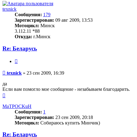
началу
texnick
Сообщения:
179
Зарегистрирован:
09 авг 2009, 13:53
Мотоцикл:
Минск
3.112.11 *88
Откуда:
г.Минск
Re: Беларусь
Цитата
Сообщение
texnick
»
23 сен 2009, 16:39
да
Если вам помогло мое сообщение - незабываем благодарить.
Вернуться
к
началу
MaTPOCKuH
Сообщения:
1
Зарегистрирован:
23 сен 2009, 20:18
Мотоцикл:
Собираюсь купить Минчик)
Re: Беларусь