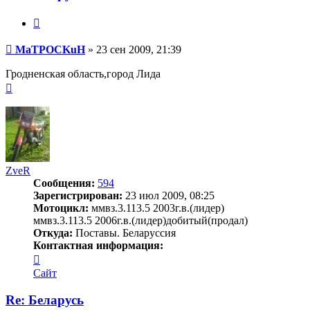
Цитата
Сообщение
MaTPOCKuH
»
23 сен 2009, 21:39
Гродненская область,город Лида
Вернуться
к
началу
ZveR
Сообщения:
594
Зарегистрирован:
23 июл 2009, 08:25
Мотоцикл:
ммвз.3.113.5 2003г.в.(лидер)
ммвз.3.113.5 2006г.в.(лидер)добитый(продал)
Откуда:
Поставы. Беларуссия
Контактная информация:
Контактная
информация
Сайт
пользователя
ZveR
Re: Беларусь