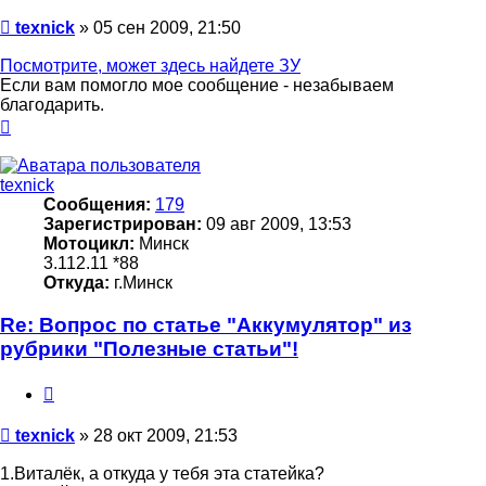
Сообщение
texnick
»
05 сен 2009, 21:50
Посмотрите, может здесь найдете ЗУ
Если вам помогло мое сообщение - незабываем
благодарить.
Вернуться
к
началу
texnick
Сообщения:
179
Зарегистрирован:
09 авг 2009, 13:53
Мотоцикл:
Минск
3.112.11 *88
Откуда:
г.Минск
Re: Вопрос по статье "Аккумулятор" из
рубрики "Полезные статьи"!
Цитата
Сообщение
texnick
»
28 окт 2009, 21:53
1.Виталёк, а откуда у тебя эта статейка?