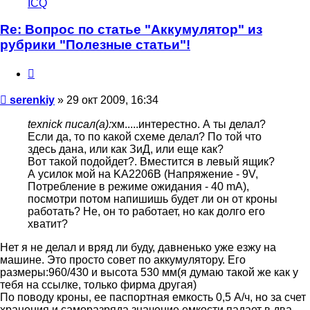
ICQ
пользователя
serenkiy
Re: Вопрос по статье "Аккумулятор" из
рубрики "Полезные статьи"!
Цитата
Сообщение
serenkiy
»
29 окт 2009, 16:34
texnick писал(а):
хм.....интерестно. А ты делал?
Если да, то по какой схеме делал? По той что
здесь дана, или как ЗиД, или еще как?
Вот такой подойдет?. Вместится в левый ящик?
А усилок мой на KA2206B (Напряжение - 9V,
Потребление в режиме ожидания - 40 mA),
посмотри потом напишишь будет ли он от кроны
работать? Не, он то работает, но как долго его
хватит?
Нет я не делал и вряд ли буду, давненько уже езжу на
машине. Это просто совет по аккумулятору. Его
размеры:960/430 и высота 530 мм(я думаю такой же как у
тебя на ссылке, только фирма другая)
По поводу кроны, ее паспортная емкость 0,5 А/ч, но за счет
хранения и саморазряда значение емкости падает в два