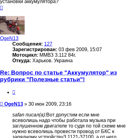
установки аккумулятора?
Вернуться
к
началу
OgeN13
Сообщения:
127
Зарегистрирован:
03 фев 2009, 15:07
Мотоцикл:
ММВЗ 3.112 84г.
Откуда:
Харьков. Украина
Re: Вопрос по статье "Аккумулятор" из
рубрики "Полезные статьи"!
Цитата
Сообщение
OgeN13
»
30 июн 2009, 23:16
safan писал(а):
Вот допустим если мне
всеволишь надо чтобы работала музыка при
заглушенном двигателе то судя по той схеме мне
нужно всеволишь провести провод от БКС к
зарядному устройству3.1121-37100, а от него