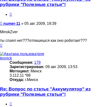
рубрики "Полезные статьи"!
Цитата
Сообщение
numer-11
»
05 авг 2009, 19:39
MinskZver
ты спаял нет???отпишешся как оно роботает???
Вернуться
к
началу
texnick
Сообщения:
179
Зарегистрирован:
09 авг 2009, 13:53
Мотоцикл:
Минск
3.112.11 *88
Откуда:
г.Минск
Re: Вопрос по статье "Аккумулятор" из
рубрики "Полезные статьи"!
Цитата