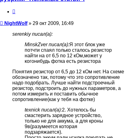
Цитата
Сообщение
NightWolf
»
29 окт 2009, 16:49
serenkiy писал(а):
MinskZver писал(а):
Я этот блок уже
потчти спаял только сталось резистор
найти на от 6,5 по 12 кОм,может у
когонибудь фотка есть резистора
Понятия резистор от 6,5 до 12 кОм нет. На схеме
обозначено так, потому что это сопротивление
надо подобрать. Лучше найти подстроечный
резистор, подстроить до нужных параметров, а
потом измерить и поставить обычное
сопротивление(как у тебя на фотке)
texnick писал(а):
2. Хотелось бы
смастерить зарядное устройство,
только не для аккума, а для кроны
9в(разумеется которая
подзаряжается).
Просто аккум ради усилка покупать не