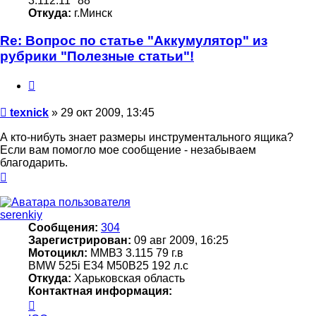
3.112.11 *88
Откуда:
г.Минск
Re: Вопрос по статье "Аккумулятор" из
рубрики "Полезные статьи"!
Цитата
Сообщение
texnick
»
29 окт 2009, 13:45
А кто-нибуть знает размеры инструментального ящика?
Если вам помогло мое сообщение - незабываем
благодарить.
Вернуться
к
началу
serenkiy
Сообщения:
304
Зарегистрирован:
09 авг 2009, 16:25
Мотоцикл:
ММВЗ 3.115 79 г.в
BMW 525i Е34 M50B25 192 л.с
Откуда:
Харьковская область
Контактная информация:
Контактная
информация