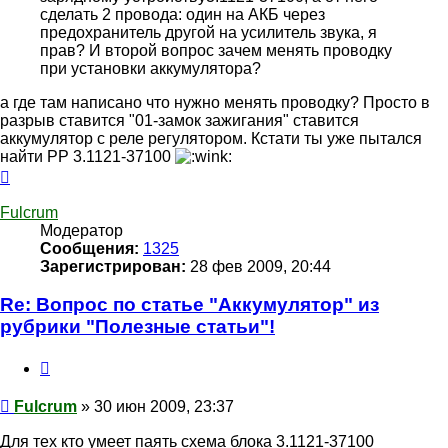
сделать 2 провода: один на АКБ через
предохранитель другой на усилитель звука, я
прав? И второй вопрос зачем менять проводку
при установки аккумулятора?
а где там написано что нужно менять проводку? Просто в
разрыв ставится "01-замок зажигания" ставится
аккумулятор с реле регулятором. Кстати ты уже пытался
найти РР 3.1121-37100
Вернуться
к
началу
Fulcrum
Модератор
Сообщения:
1325
Зарегистрирован:
28 фев 2009, 20:44
Re: Вопрос по статье "Аккумулятор" из
рубрики "Полезные статьи"!
Цитата
Сообщение
Fulcrum
»
30 июн 2009, 23:37
Для тех кто умеет паять схема блока 3.1121-37100