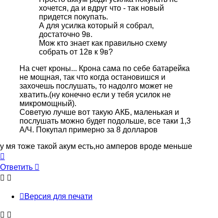
хочется, да и вдруг что - так новый
придется покупать.
А для усилка который я собрал,
достаточно 9в.
Мож кто знает как правильно схему
собрать от 12в к 9в?
На счет кроны... Крона сама по себе батарейка
не мощная, так что когда остановишся и
захочешь послушать, то надолго может не
хватить.(ну конечно если у тебя усилок не
микромощный).
Советую лучше вот такую АКБ, маленькая и
послушать можно будет подольше, все таки 1,3
А/Ч. Покупал примерно за 8 долларов
у мя тоже такой акум есть,но амперов вроде меньше
Вернуться
к
Ответить
началу
Версия для печати