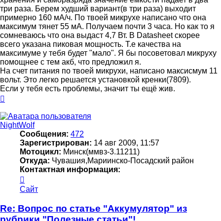
три раза. Берем худший вариант(в три раза) выходит
примерно 160 мА/ч. По твоей микрухе написано что она
максимум тянет 55 мА. Получаем почти 3 часа. Но как то я
сомневаюсь что она выдаст 4,7 Вт. В Datasheet скорее
всего указана пиковая мощность. Т.е качества на
максимуме у тебя будет "мало". Я бы посоветовал микруху
помощнее с тем акб, что предложил я.
На счет питания по твоей микрухи, написано максисмум 11
вольт. Это легко решается установкой кренки(7809).
Если у тебя есть проблемы, значит ты ещё жив.
Вернуться
к
началу
NightWolf
Сообщения:
472
Зарегистрирован:
14 авг 2009, 11:57
Мотоцикл:
Минск(ммвз-3.11211)
Откуда:
Чувашия,Мариинско-Посадский район
Контактная информация:
Контактная
информация
Сайт
пользователя
NightWolf
Re: Вопрос по статье "Аккумулятор" из
рубрики "Полезные статьи"!