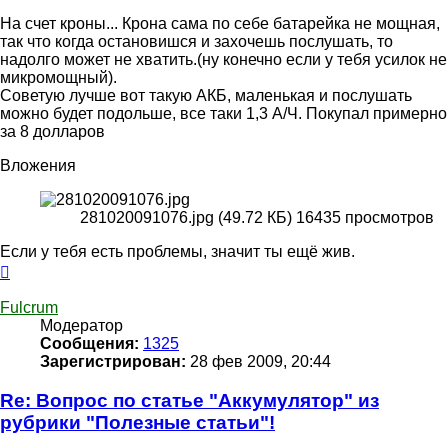
На счет кроны... Крона сама по себе батарейка не мощная,
так что когда остановишся и захочешь послушать, то
надолго может не хватить.(ну конечно если у тебя усилок не
микромощный).
Советую лучше вот такую АКБ, маленькая и послушать
можно будет подольше, все таки 1,3 А/Ч. Покупал примерно
за 8 долларов
Вложения
281020091076.jpg (49.72 КБ) 16435 просмотров
Если у тебя есть проблемы, значит ты ещё жив.
Вернуться
к
началу
Fulcrum
Модератор
Сообщения:
1325
Зарегистрирован:
28 фев 2009, 20:44
Re: Вопрос по статье "Аккумулятор" из
рубрики "Полезные статьи"!