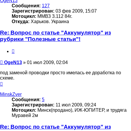
OgeN13
Сообщения:
127
Зарегистрирован:
03 фев 2009, 15:07
Мотоцикл:
ММВЗ 3.112 84г.
Откуда:
Харьков. Украина
Re: Вопрос по статье "Аккумулятор" из
рубрики "Полезные статьи"!
Цитата
Сообщение
OgeN13
»
01 июл 2009, 02:04
под заменой проводки просто имелась ее доработка по
схеме.
Вернуться
к
началу
MinskZver
Сообщения:
5
Зарегистрирован:
11 июл 2009, 09:24
Мотоцикл:
Минск(продано), ИЖ-ЮПИТЕР, и трудяга
Муравей 2м
Re: Вопрос по статье "Аккумулятор" из