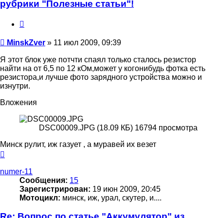
рубрики "Полезные статьи"!
Цитата
Сообщение
MinskZver
»
11 июл 2009, 09:39
Я этот блок уже потчти спаял только сталось резистор
найти на от 6,5 по 12 кОм,может у когонибудь фотка есть
резистора,и лучше фото зарядного устройства можно и
изнутри.
Вложения
DSC00009.JPG (18.09 КБ) 16794 просмотра
Минск рулит, иж газует , а муравей их везет
Вернуться
к
началу
numer-11
Сообщения:
15
Зарегистрирован:
19 июн 2009, 20:45
Мотоцикл:
минск, иж, урал, скутер, и....
Re: Вопрос по статье "Аккумулятор" из