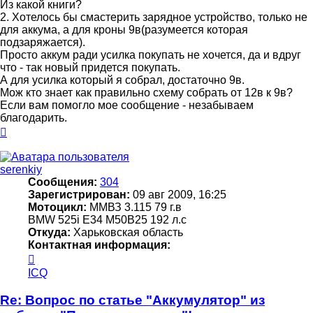
Из какой книги?
2. Хотелось бы смастерить зарядное устройство, только не
для аккума, а для кроны 9в(разумеется которая
подзаряжается).
Просто аккум ради усилка покупать не хочется, да и вдруг
что - так новый придется покупать.
А для усилка который я собрал, достаточно 9в.
Мож кто знает как правильно схему собрать от 12в к 9в?
Если вам помогло мое сообщение - незабываем
благодарить.
Вернуться
к
началу
serenkiy
Сообщения:
304
Зарегистрирован:
09 авг 2009, 16:25
Мотоцикл:
ММВЗ 3.115 79 г.в
BMW 525i Е34 M50B25 192 л.с
Откуда:
Харьковская область
Контактная информация:
Контактная
информация
ICQ
пользователя
serenkiy
Re: Вопрос по статье "Аккумулятор" из