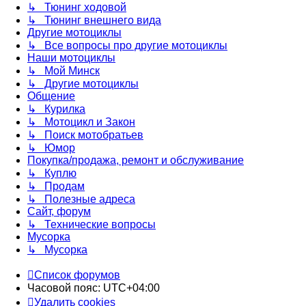
↳ Тюнинг ходовой
↳ Тюнинг внешнего вида
Другие мотоциклы
↳ Все вопросы про другие мотоциклы
Наши мотоциклы
↳ Мой Минск
↳ Другие мотоциклы
Общение
↳ Курилка
↳ Мотоцикл и Закон
↳ Поиск мотобратьев
↳ Юмор
Покупка/продажа, ремонт и обслуживание
↳ Куплю
↳ Продам
↳ Полезные адреса
Сайт, форум
↳ Технические вопросы
Мусорка
↳ Мусорка
Список форумов
Часовой пояс:
UTC+04:00
Удалить cookies