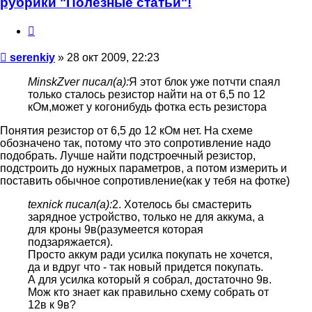
рубрики "Полезные статьи"!
Цитата
Сообщение
serenkiy
»
28 окт 2009, 22:23
MinskZver писал(а):
Я этот блок уже потчти спаял
только сталось резистор найти на от 6,5 по 12
кОм,может у когонибудь фотка есть резистора
Понятия резистор от 6,5 до 12 кОм нет. На схеме
обозначено так, потому что это сопротивление надо
подобрать. Лучше найти подстроечный резистор,
подстроить до нужных параметров, а потом измерить и
поставить обычное сопротивление(как у тебя на фотке)
texnick писал(а):
2. Хотелось бы смастерить
зарядное устройство, только не для аккума, а
для кроны 9в(разумеется которая
подзаряжается).
Просто аккум ради усилка покупать не хочется,
да и вдруг что - так новый придется покупать.
А для усилка который я собрал, достаточно 9в.
Мож кто знает как правильно схему собрать от
12в к 9в?