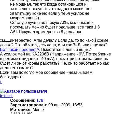
не мощная, так что когда остановишся и
захочешь послушать, то надолго может не
хватить.(ну конечно если у тебя усилок не
микромощный).
Советую лучше вот такую АКБ, маленькая и
послушать можно будет подольше, все таки 1,3
А/Ч. Покупал примерно за 8 долларов
хм.....интерестно. А ты делал? Если да, то по какой схеме
делал? По той что здесь дана, или как ЗиД, или еще как?
Вот такой подойдет?
. Вместится в левый ящик?
А усилок мой на KA2206B (Напряжение - 9V, Потребление
в режиме ожидания - 40 mA), посмотри потом напишишь
будет ли он от кроны работать? Не, он то работает, но как
долго его хватит?
Если вам помогло мое сообщение - незабываем
благодарить.
Вернуться
к
началу
texnick
Сообщения:
179
Зарегистрирован:
09 авг 2009, 13:53
Мотоцикл:
Минск