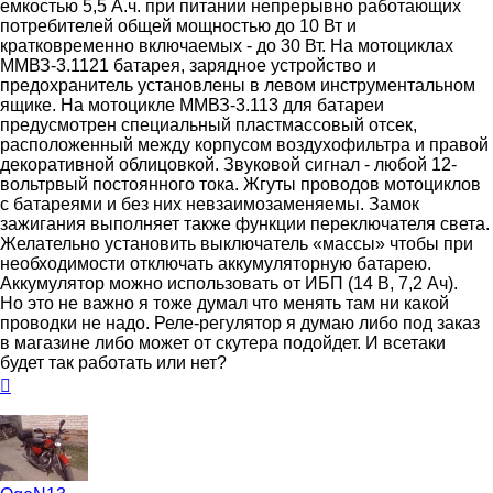
емкостью 5,5 А.ч. при питании непрерывно работающих
потребителей общей мощностью до 10 Вт и
кратковременно включаемых - до 30 Вт. На мотоциклах
ММВЗ-3.1121 батарея, зарядное устройство и
предохранитель установлены в левом инструментальном
ящике. На мотоцикле ММВЗ-3.113 для батареи
предусмотрен специальный пластмассовый отсек,
расположенный между корпусом воздухофильтра и правой
декоративной облицовкой. Звуковой сигнал - любой 12-
вольтрвый постоянного тока. Жгуты проводов мотоциклов
с батареями и без них невзаимозаменяемы. Замок
зажигания выполняет также функции переключателя света.
Желательно установить выключатель «массы» чтобы при
необходимости отключать аккумуляторную батарею.
Аккумулятор можно использовать от ИБП (14 В, 7,2 Ач).
Но это не важно я тоже думал что менять там ни какой
проводки не надо. Реле-регулятор я думаю либо под заказ
в магазине либо может от скутера подойдет. И всетаки
будет так работать или нет?
Вернуться
к
началу