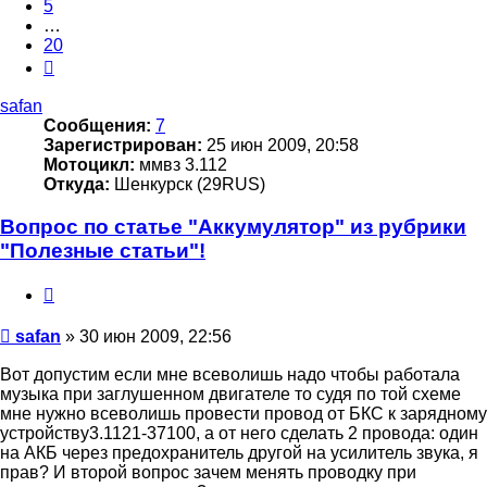
5
…
20
След.
safan
Сообщения:
7
Зарегистрирован:
25 июн 2009, 20:58
Мотоцикл:
ммвз 3.112
Откуда:
Шенкурск (29RUS)
Вопрос по статье "Аккумулятор" из рубрики
"Полезные статьи"!
Цитата
Сообщение
safan
»
30 июн 2009, 22:56
Вот допустим если мне всеволишь надо чтобы работала
музыка при заглушенном двигателе то судя по той схеме
мне нужно всеволишь провести провод от БКС к зарядному
устройству3.1121-37100, а от него сделать 2 провода: один
на АКБ через предохранитель другой на усилитель звука, я
прав? И второй вопрос зачем менять проводку при