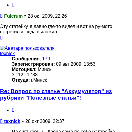
Цитата
Сообщение
Fulcrum
»
28 окт 2009, 22:26
Эту статейку, я давно где-то видел и вот на ру-мото
встретил и сюда выложил
Вернуться
к
началу
texnick
Сообщения:
179
Зарегистрирован:
09 авг 2009, 13:53
Мотоцикл:
Минск
3.112.11 *88
Откуда:
г.Минск
Re: Вопрос по статье "Аккумулятор" из
рубрики "Полезные статьи"!
Цитата
Сообщение
texnick
»
28 окт 2009, 22:37
На счет кроны... Крона сама по себе батарейка