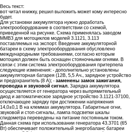
Весь текст:
вот читал книжку, решил выложить может кому интересно
будет.
Для установки аккумулятора нужно доработать
электрооборудование в соответствии со схемой,
приведенной на рисунке. Схема применялась заводом
ММВЗ для мотоциклов моделей 3.1121, 3.113
поставляемых на экспорт. Введение аккумуляторной
батареи в схему электрооборудования обусловлено
международными требованиями, согласно которым
мотоцикл должен быть оснащен стояночными огнями. В
связи с этим система электрооборудования притерпела
следующие изменения: - дополнительно установлены
аккумуляторная батарея (12В, 5,5 Ач., зарядное устройство
и предохранитель (8 А); -
заменены замок зажигания,
проводка и звуковой сигнал.
Зарядка аккумулятора
осуществляется от генератора через выпрямительный
диод и автоматическое зарядное устройство 3.1121-37100,
отключающее зарядку при достижении напряжения
14,0±0,1 В на клеммах аккумулятора. Габаритные огни,
звуковой и стоп-сигналы, лампа подсветки шкалы
спидометра переведены на питание постоянным током.
Данная схема при использовании генератора 43.3701 (65
Вт) обеспечивает положительный энергобаланс батареи