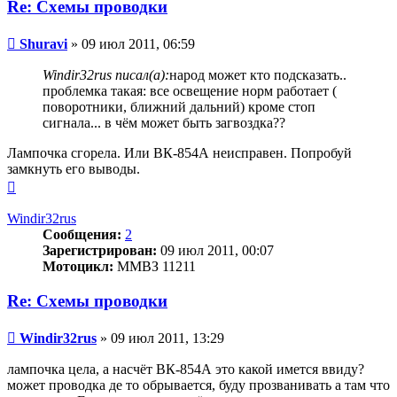
Re: Схемы проводки
Сообщение
Shuravi
»
09 июл 2011, 06:59
Windir32rus писал(а):
народ может кто подсказать..
проблемка такая: все освещение норм работает (
поворотники, ближний дальний) кроме стоп
сигнала... в чём может быть загвоздка??
Лампочка сгорела. Или ВК-854А неисправен. Попробуй
замкнуть его выводы.
Вернуться
к
началу
Windir32rus
Сообщения:
2
Зарегистрирован:
09 июл 2011, 00:07
Мотоцикл:
ММВЗ 11211
Re: Схемы проводки
Сообщение
Windir32rus
»
09 июл 2011, 13:29
лампочка цела, а насчёт ВК-854А это какой имется ввиду?
может проводка де то обрывается, буду прозванивать а там что