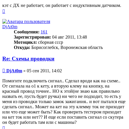
кэт с ДХ не работает, он работает с индуктивным датчиком.
Вернуться
к
началу
DjAt0m
Сообщения:
161
Зарегистрирован:
04 авг 2011, 13:48
Мотоцикл:
сборная ссср
Откуда:
Борисоглебск, Воронежская область
Re: Схемы проводки
Сообщение
DjAt0m
»
05 сен 2011, 14:02
Помогите подключить сигнал.. Сделал вроди как на схеме..
От сигнала на о1 к кету, а вторую клему на кнопку, на
красный провод точнее.. НО к этой(не знаю как правильно
назвать ее, пусть будет ручка) ни чего не подходит, то есть у
меня из проводки только замок зажигания.. и вот пытался еще
сделать сигнал.. Может на кет на эту клемму ток не приходит
или что еще может быть? Как проверить тестером приходит
на кет ток или нет?? И еще если поставить сигнал со скутера
он будет работать там или с машины?
Вернуться