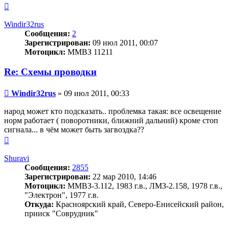
Вернуться
к
началу
Windir32rus
Сообщения:
2
Зарегистрирован:
09 июл 2011, 00:07
Мотоцикл:
ММВЗ 11211
Re: Схемы проводки
Сообщение
Windir32rus
»
09 июл 2011, 00:33
народ может кто подсказать.. проблемка такая: все освещение
норм работает ( поворотники, ближний дальний) кроме стоп
сигнала... в чём может быть загвоздка??
Вернуться
к
началу
Shuravi
Сообщения:
2855
Зарегистрирован:
22 мар 2010, 14:46
Мотоцикл:
ММВЗ-3.112, 1983 г.в., ЛМЗ-2.158, 1978 г.в.,
"Электрон", 1977 г.в.
Откуда:
Красноярский край, Северо-Енисейский район,
прииск "Соврудник"