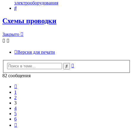
электрооборудования
Поиск
Схемы проводки
Закрыто
Версия для печати
Расширенный
Поиск
поиск
82 сообщения
Пред.
1
2
3
4
5
6
След.