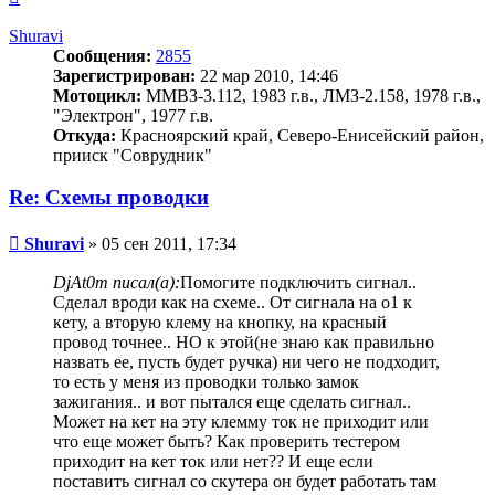
к
началу
Shuravi
Сообщения:
2855
Зарегистрирован:
22 мар 2010, 14:46
Мотоцикл:
ММВЗ-3.112, 1983 г.в., ЛМЗ-2.158, 1978 г.в.,
"Электрон", 1977 г.в.
Откуда:
Красноярский край, Северо-Енисейский район,
прииск "Соврудник"
Re: Схемы проводки
Сообщение
Shuravi
»
05 сен 2011, 17:34
DjAt0m писал(а):
Помогите подключить сигнал..
Сделал вроди как на схеме.. От сигнала на о1 к
кету, а вторую клему на кнопку, на красный
провод точнее.. НО к этой(не знаю как правильно
назвать ее, пусть будет ручка) ни чего не подходит,
то есть у меня из проводки только замок
зажигания.. и вот пытался еще сделать сигнал..
Может на кет на эту клемму ток не приходит или
что еще может быть? Как проверить тестером
приходит на кет ток или нет?? И еще если
поставить сигнал со скутера он будет работать там