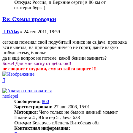
Откуда:
Россия, п.Верхние серги( в 86 км от
екатеринбурга)
Re: Схемы проводки
Сообщение
DAlas
»
24 сен 2011, 18:59
сегодня поменял свой подубитый минск на cz java, проводка
вся вылезла, на прибоорке ничего не горит, дайте какую
нибудь схему, 6 вольт
да и ещё вопрос не потеме, какой бензин заливать?
Боже! Дай мне каску от дебилов!!
не спорьте с шурави, ему из тайги виднее !!!
Вернуться
к
началу
neolepel
Сообщения:
860
Зарегистрирован:
27 авг 2008, 15:01
Мотоцикл:
Чего только не было)в данный момент
Планета 4 , Юпитер 5 , Jawa 638
Откуда:
Беларусь г.Лепель Витебская обл
Контактная информация: