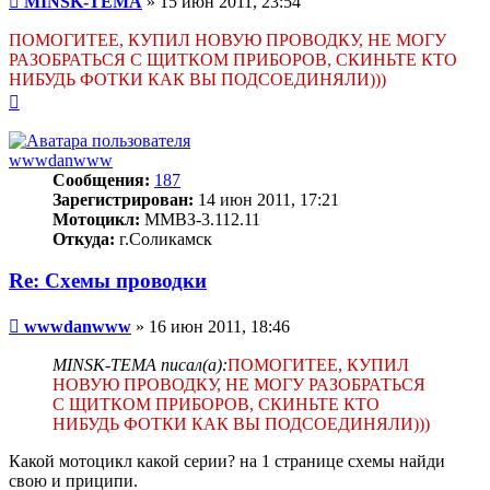
MINSK-TEMA
»
15 июн 2011, 23:54
ПОМОГИТЕЕ, КУПИЛ НОВУЮ ПРОВОДКУ, НЕ МОГУ
РАЗОБРАТЬСЯ С ЩИТКОМ ПРИБОРОВ, СКИНЬТЕ КТО
НИБУДЬ ФОТКИ КАК ВЫ ПОДСОЕДИНЯЛИ)))
Вернуться
к
началу
wwwdanwww
Сообщения:
187
Зарегистрирован:
14 июн 2011, 17:21
Мотоцикл:
ММВЗ-3.112.11
Откуда:
г.Соликамск
Re: Схемы проводки
Сообщение
wwwdanwww
»
16 июн 2011, 18:46
MINSK-TEMA писал(а):
ПОМОГИТЕЕ, КУПИЛ
НОВУЮ ПРОВОДКУ, НЕ МОГУ РАЗОБРАТЬСЯ
С ЩИТКОМ ПРИБОРОВ, СКИНЬТЕ КТО
НИБУДЬ ФОТКИ КАК ВЫ ПОДСОЕДИНЯЛИ)))
Какой мотоцикл какой серии? на 1 странице схемы найди
свою и приципи.