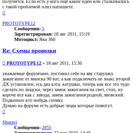
получится. Если есть у кого ещё какие идеи или сталкивались
с такой проблемой плиз напишите.
Вернуться
к
началу
PROTOTYPE12
Сообщения:
5
Зарегистрирован:
18 авг 2011, 15:19
Мотоцикл:
Ява 360
Re: Схемы проводки
Сообщение
PROTOTYPE12
»
18 авг 2011, 15:36
уважаемые форумчане, поставил себе на яву старушку
зажигание от минска 90 ват, а как подключать не знаю, второй
ДХ установлен, есь два кэта, катушки, теперь как все это чудо
сделать по людски, через замок зажигания на свет, стоп, ну
короче все как с завода, замок зажигания родной, явовский.
Подкиньте кто нибудь схемку.
Думаю на форуме есть добрые люди которые помогут.
Вернуться
к
началу
Shuravi
Сообщения:
2855
Зарегистрирован:
22 мар 2010, 14:46