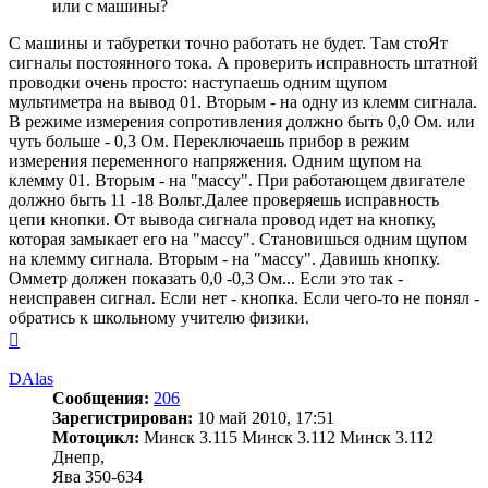
или с машины?
С машины и табуретки точно работать не будет. Там стоЯт
сигналы постоянного тока. А проверить исправность штатной
проводки очень просто: наступаешь одним щупом
мультиметра на вывод 01. Вторым - на одну из клемм сигнала.
В режиме измерения сопротивления должно быть 0,0 Ом. или
чуть больше - 0,3 Ом. Переключаешь прибор в режим
измерения переменного напряжения. Одним щупом на
клемму 01. Вторым - на "массу". При работающем двигателе
должно быть 11 -18 Вольт.Далее проверяешь исправность
цепи кнопки. От вывода сигнала провод идет на кнопку,
которая замыкает его на "массу". Становишься одним щупом
на клемму сигнала. Вторым - на "массу". Давишь кнопку.
Омметр должен показать 0,0 -0,3 Ом... Если это так -
неисправен сигнал. Если нет - кнопка. Если чего-то не понял -
обратись к школьному учителю физики.
Вернуться
к
началу
DAlas
Сообщения:
206
Зарегистрирован:
10 май 2010, 17:51
Мотоцикл:
Минск 3.115 Минск 3.112 Минск 3.112
Днепр,
Ява 350-634