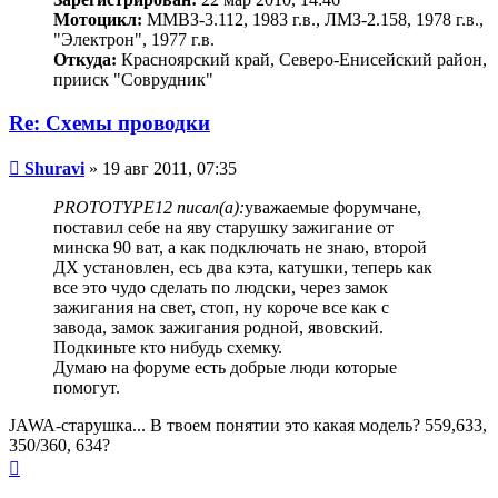
Мотоцикл:
ММВЗ-3.112, 1983 г.в., ЛМЗ-2.158, 1978 г.в.,
"Электрон", 1977 г.в.
Откуда:
Красноярский край, Северо-Енисейский район,
прииск "Соврудник"
Re: Схемы проводки
Сообщение
Shuravi
»
19 авг 2011, 07:35
PROTOTYPE12 писал(а):
уважаемые форумчане,
поставил себе на яву старушку зажигание от
минска 90 ват, а как подключать не знаю, второй
ДХ установлен, есь два кэта, катушки, теперь как
все это чудо сделать по людски, через замок
зажигания на свет, стоп, ну короче все как с
завода, замок зажигания родной, явовский.
Подкиньте кто нибудь схемку.
Думаю на форуме есть добрые люди которые
помогут.
JAWA-старушка... В твоем понятии это какая модель? 559,633,
350/360, 634?
Вернуться
к