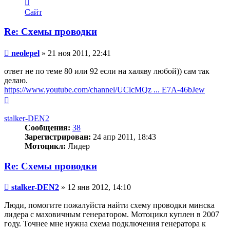
Контактная
информация
Сайт
пользователя
neolepel
Re: Схемы проводки
Сообщение
neolepel
»
21 ноя 2011, 22:41
ответ не по теме 80 или 92 если на халяву любой)) сам так
делаю.
https://www.youtube.com/channel/UClcMQz ... E7A-46bJew
Вернуться
к
началу
stalker-DEN2
Сообщения:
38
Зарегистрирован:
24 апр 2011, 18:43
Мотоцикл:
Лидер
Re: Схемы проводки
Сообщение
stalker-DEN2
»
12 янв 2012, 14:10
Люди, помогите пожалуйста найти схему проводки минска
лидера с маховичным генератором. Мотоцикл куплен в 2007
году. Точнее мне нужна схема подключения генератора к