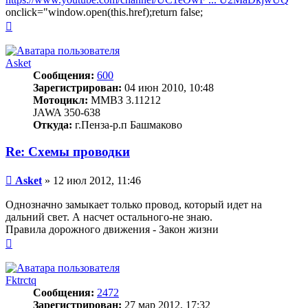
onclick="window.open(this.href);return false;
Вернуться
к
началу
Asket
Сообщения:
600
Зарегистрирован:
04 июн 2010, 10:48
Мотоцикл:
ММВЗ 3.11212
JAWA 350-638
Откуда:
г.Пенза-р.п Башмаково
Re: Схемы проводки
Сообщение
Asket
»
12 июл 2012, 11:46
Однозначно замыкает только провод, который идет на
дальний свет. А насчет остального-не знаю.
Правила дорожного движения - Закон жизни
Вернуться
к
началу
Fktrctq
Сообщения:
2472
Зарегистрирован:
27 мар 2012, 17:32