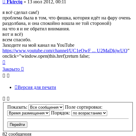
Сообщение
Fktrctq
»
13 июл 2012, 00:11
я всё сделал сам!)
проблема была в том, что фишка, котория идёт на фару очень
раздолбана, и она спокойно вошла не той стороной)
на что я и не обратил внимания.
вот и всё)
всем спасибо.
Заходите на мой канал на YouTube
https://www.youtube.com/channel/UC1eOwF ... U2MaDkjwUQ
"
onclick="window.open(this.href);return false;
Вернуться
к
Закрыто
началу
Версия для печати
Показать:
Поле сортировки:
Порядок:
82 сообщения