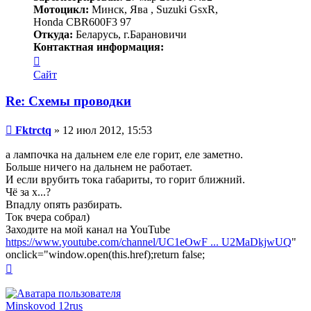
Мотоцикл:
Минск, Ява , Suzuki GsxR,
Honda CBR600F3 97
Откуда:
Беларусь, г.Барановичи
Контактная информация:
Контактная
информация
Сайт
пользователя
Fktrctq
Re: Схемы проводки
Сообщение
Fktrctq
»
12 июл 2012, 15:53
а лампочка на дальнем еле еле горит, еле заметно.
Больше ничего на дальнем не работает.
И если врубить тока габариты, то горит ближний.
Чё за х...?
Впадлу опять разбирать.
Ток вчера собрал)
Заходите на мой канал на YouTube
https://www.youtube.com/channel/UC1eOwF ... U2MaDkjwUQ
"
onclick="window.open(this.href);return false;
Вернуться
к
началу
Minskovod 12rus