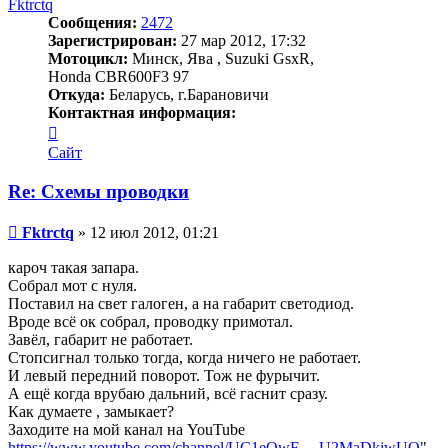
Fktrctq
Сообщения:
2472
Зарегистрирован:
27 мар 2012, 17:32
Мотоцикл:
Минск, Ява , Suzuki GsxR,
Honda CBR600F3 97
Откуда:
Беларусь, г.Барановичи
Контактная информация:
Контактная
информация
Сайт
пользователя
Fktrctq
Re: Схемы проводки
Сообщение
Fktrctq
»
12 июл 2012, 01:21
кароч такая запара.
Собрал мот с нуля.
Поставил на свет галоген, а на габарит светодиод.
Вроде всё ок собрал, проводку примотал.
Завёл, габарит не работает.
Стопсигнал только тогда, когда ничего не работает.
И левый передний поворот. Тож не фурычит.
А ещё когда врубаю дальний, всё гаснит сразу.
Как думаете , замыкает?
Заходите на мой канал на YouTube
https://www.youtube.com/channel/UC1eOwF ... U2MaDkjwUQ
"