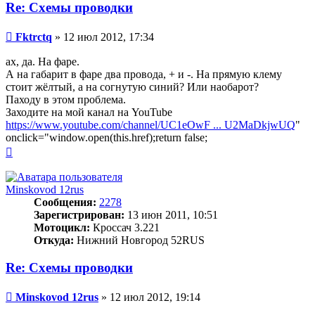
Fktrctq
Re: Схемы проводки
Сообщение
Fktrctq
»
12 июл 2012, 17:34
ах, да. На фаре.
А на габарит в фаре два провода, + и -. На прямую клему
стоит жёлтый, а на согнутую синий? Или наобарот?
Паходу в этом проблема.
Заходите на мой канал на YouTube
https://www.youtube.com/channel/UC1eOwF ... U2MaDkjwUQ
"
onclick="window.open(this.href);return false;
Вернуться
к
началу
Minskovod 12rus
Сообщения:
2278
Зарегистрирован:
13 июн 2011, 10:51
Мотоцикл:
Кроссач 3.221
Откуда:
Нижний Новгород 52RUS
Re: Схемы проводки
Сообщение
Minskovod 12rus
»
12 июл 2012, 19:14