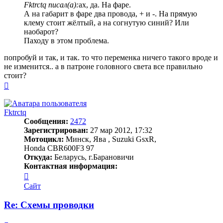
Fktrctq писал(а):
ах, да. На фаре.
А на габарит в фаре два провода, + и -. На прямую
клему стоит жёлтый, а на согнутую синий? Или
наобарот?
Паходу в этом проблема.
попробуй и так, и так. то что переменка ничего такого вроде и
не изменится.. а в патроне головного света все правильно
стоит?
Вернуться
к
началу
Fktrctq
Сообщения:
2472
Зарегистрирован:
27 мар 2012, 17:32
Мотоцикл:
Минск, Ява , Suzuki GsxR,
Honda CBR600F3 97
Откуда:
Беларусь, г.Барановичи
Контактная информация:
Контактная
информация
Сайт
пользователя
Fktrctq
Re: Схемы проводки