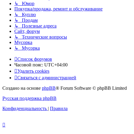
↳ Юмор
Покупка/продажа, ремонт и обслуживание
↳ Куплю
↳ Продам
↳ Полезные адреса
Сайт, форум
↳ Технические вопросы
Мусорка
↳ Мусорка
Список форумов
Часовой пояс:
UTC+04:00
Удалить cookies
Связаться с администрацией
Создано на основе
phpBB
® Forum Software © phpBB Limited
Русская поддержка phpBB
Конфиденциальность
|
Правила