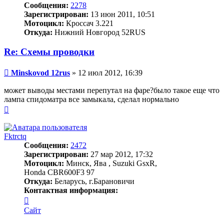
Сообщения:
2278
Зарегистрирован:
13 июн 2011, 10:51
Мотоцикл:
Кроссач 3.221
Откуда:
Нижний Новгород 52RUS
Re: Схемы проводки
Сообщение
Minskovod 12rus
»
12 июл 2012, 16:39
может выводы местами перепутал на фаре?было такое еще что
лампа спидоматра все замыкала, сделал нормально
Вернуться
к
началу
Fktrctq
Сообщения:
2472
Зарегистрирован:
27 мар 2012, 17:32
Мотоцикл:
Минск, Ява , Suzuki GsxR,
Honda CBR600F3 97
Откуда:
Беларусь, г.Барановичи
Контактная информация:
Контактная
информация
Сайт
пользователя