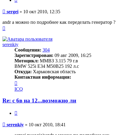
Сообщение
sergei
»
10 окт 2010, 12:35
andr а можно по подробнее как переделать генератор ?
Вернуться
к
началу
serenkiy
Сообщения:
304
Зарегистрирован:
09 авг 2009, 16:25
Мотоцикл:
ММВЗ 3.115 79 г.в
BMW 525i Е34 M50B25 192 л.с
Откуда:
Харьковская область
Контактная информация:
Контактная
информация
ICQ
пользователя
serenkiy
Re: с 6в на 12...возможно ли
Цитата
Сообщение
serenkiy
»
10 окт 2010, 18:41