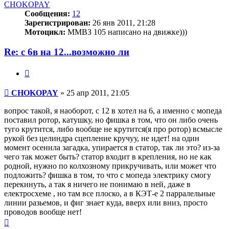
началу
CHOKOPAY
Сообщения:
12
Зарегистрирован:
26 янв 2011, 21:28
Мотоцикл:
ММВЗ 105 написано на движке)))
Re: с 6в на 12...возможно ли
Цитата
Сообщение
CHOKOPAY
»
25 апр 2011, 21:05
вопрос такой, я наоборот, с 12 в хотел на 6, а именно с мопеда
поставил ротор, катушку, но фишка в том, что он либо очень
туго крутится, либо вообще не крутится(я про ротор) всмысле
рукой без целиндра сцепление кручуу, не идет! на один
момент осенила загадка, упирается в статор, так ли это? из-за
чего так может быть? статор входит в крепления, но не как
родной, нужно по колхозному прикручивать, или может что
подложить? фишка в том, то что с мопеда электрику смогу
перекинуть, а так я ничего не понимаю в ней, даже в
електросхеме , но там все плоско, а в КЭТ-е 2 парралельные
линии разьемов, и фиг знает куда, вверх или вниз, просто
проводов вообще нет!
Вернуться