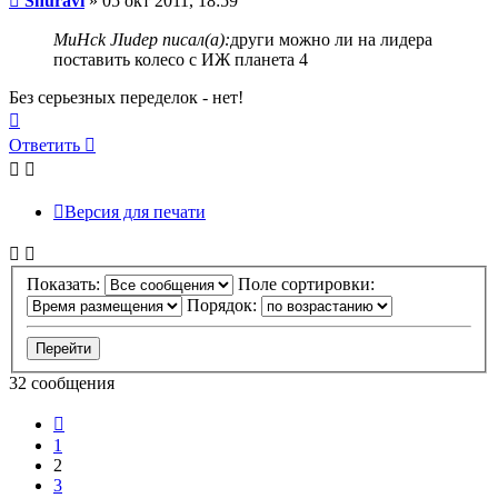
Shuravi
»
05 окт 2011, 18:59
MuHck JIudep писал(а):
други можно ли на лидера
поставить колесо с ИЖ планета 4
Без серьезных переделок - нет!
Вернуться
к
Ответить
началу
Версия для печати
Показать:
Поле сортировки:
Порядок:
32 сообщения
Пред.
1
2
3