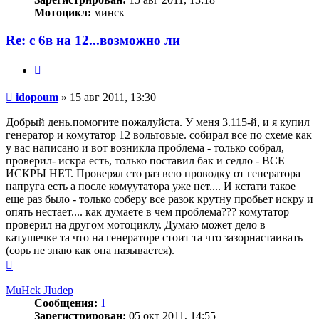
Мотоцикл:
минск
Re: с 6в на 12...возможно ли
Цитата
Сообщение
idopoum
»
15 авг 2011, 13:30
Добрый день.помогите пожалуйста. У меня 3.115-й, и я купил
генератор и комутатор 12 вольтовые. собирал все по схеме как
у вас написано и вот возникла проблема - только собрал,
проверил- искра есть, только поставил бак и седло - ВСЕ
ИСКРЫ НЕТ. Проверял сто раз всю проводку от генератора
напруга есть а после комуутатора уже нет.... И кстати такое
еще раз было - только соберу все разок крутну пробьет искру и
опять нестает.... как думаете в чем проблема??? комутатор
проверил на другом мотоциклу. Думаю может дело в
катушечке та что на генераторе стоит та что зазорнастаивать
(сорь не знаю как она называется).
Вернуться
к
началу
MuHck JIudep
Сообщения:
1
Зарегистрирован:
05 окт 2011, 14:55