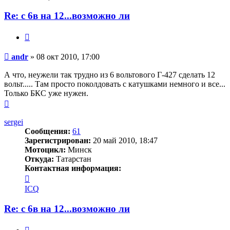
Re: с 6в на 12...возможно ли
Цитата
Сообщение
andr
»
08 окт 2010, 17:00
А что, неужели так трудно из 6 вольтового Г-427 сделать 12
вольт..... Там просто поколдовать с катушками немного и все...
Только БКС уже нужен.
Вернуться
к
началу
sergei
Сообщения:
61
Зарегистрирован:
20 май 2010, 18:47
Мотоцикл:
Минск
Откуда:
Татарстан
Контактная информация:
Контактная
информация
ICQ
пользователя
sergei
Re: с 6в на 12...возможно ли
Цитата