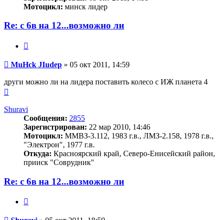
Мотоцикл:
минск лидер
Re: с 6в на 12...возможно ли
Цитата
Сообщение
MuHck JIudep
»
05 окт 2011, 14:59
други можно ли на лидера поставить колесо с ИЖ планета 4
Вернуться
к
началу
Shuravi
Сообщения:
2855
Зарегистрирован:
22 мар 2010, 14:46
Мотоцикл:
ММВЗ-3.112, 1983 г.в., ЛМЗ-2.158, 1978 г.в.,
"Электрон", 1977 г.в.
Откуда:
Красноярский край, Северо-Енисейский район,
прииск "Соврудник"
Re: с 6в на 12...возможно ли
Цитата
Сообщение