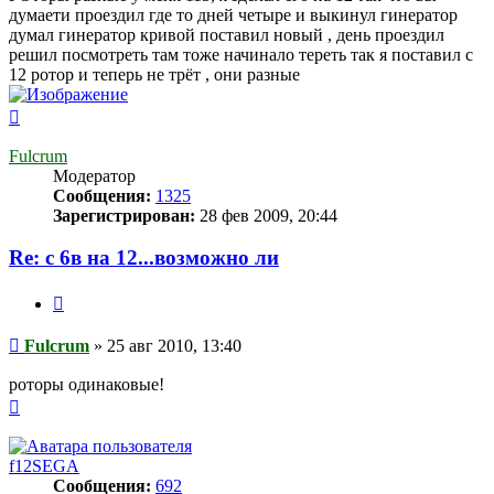
думаети проездил где то дней четыре и выкинул гинератор
думал гинератор кривой поставил новый , день проездил
решил посмотреть там тоже начинало тереть так я поставил с
12 ротор и теперь не трёт , они разные
Вернуться
к
началу
Fulcrum
Модератор
Сообщения:
1325
Зарегистрирован:
28 фев 2009, 20:44
Re: с 6в на 12...возможно ли
Цитата
Сообщение
Fulcrum
»
25 авг 2010, 13:40
роторы одинаковые!
Вернуться
к
началу
f12SEGA
Сообщения:
692