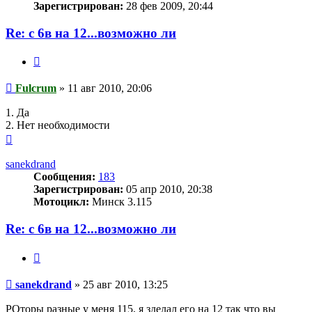
Зарегистрирован:
28 фев 2009, 20:44
Re: с 6в на 12...возможно ли
Цитата
Сообщение
Fulcrum
»
11 авг 2010, 20:06
1. Да
2. Нет необходимости
Вернуться
к
началу
sanekdrand
Сообщения:
183
Зарегистрирован:
05 апр 2010, 20:38
Мотоцикл:
Минск 3.115
Re: с 6в на 12...возможно ли
Цитата
Сообщение
sanekdrand
»
25 авг 2010, 13:25
РОторы разные у меня 115, я зделал его на 12 так что вы