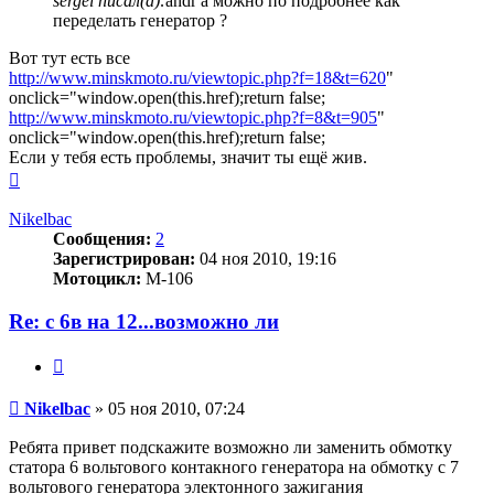
sergei писал(а):
andr а можно по подробнее как
переделать генератор ?
Вот тут есть все
http://www.minskmoto.ru/viewtopic.php?f=18&t=620
"
onclick="window.open(this.href);return false;
http://www.minskmoto.ru/viewtopic.php?f=8&t=905
"
onclick="window.open(this.href);return false;
Если у тебя есть проблемы, значит ты ещё жив.
Вернуться
к
началу
Nikelbac
Сообщения:
2
Зарегистрирован:
04 ноя 2010, 19:16
Мотоцикл:
M-106
Re: с 6в на 12...возможно ли
Цитата
Сообщение
Nikelbac
»
05 ноя 2010, 07:24
Ребята привет подскажите возможно ли заменить обмотку
статора 6 вольтового контакного генератора на обмотку с 7
вольтового генератора электонного зажигания