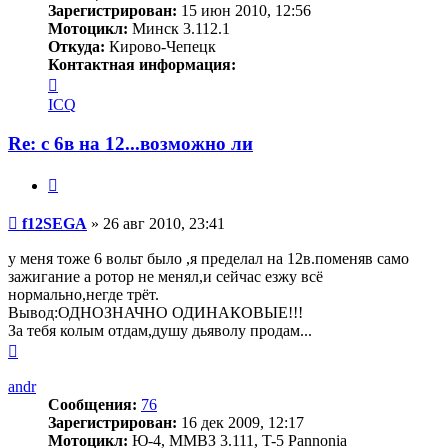
Зарегистрирован:
15 июн 2010, 12:56
Мотоцикл:
Минск 3.112.1
Откуда:
Кирово-Чепецк
Контактная информация:
Контактная
информация
ICQ
пользователя
f12SEGA
Re: с 6в на 12...возможно ли
Цитата
Сообщение
f12SEGA
»
26 авг 2010, 23:41
у меня тоже 6 вольт было ,я пределал на 12в.поменяв само
зажигание а ротор не менял,и сейчас езжу всё
нормально,негде трёт.
Вывод:ОДНОЗНАЧНО ОДИНАКОВЫЕ!!!
За тебя колым отдам,душу дьяволу продам...
Вернуться
к
началу
andr
Сообщения:
76
Зарегистрирован:
16 дек 2009, 12:17
Мотоцикл:
Ю-4, ММВЗ 3.111, T-5 Pannonia