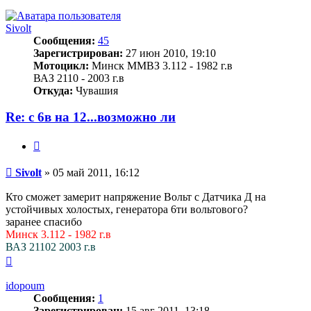
к
началу
Sivolt
Сообщения:
45
Зарегистрирован:
27 июн 2010, 19:10
Мотоцикл:
Минск ММВЗ 3.112 - 1982 г.в
ВАЗ 2110 - 2003 г.в
Откуда:
Чувашия
Re: с 6в на 12...возможно ли
Цитата
Сообщение
Sivolt
»
05 май 2011, 16:12
Кто сможет замерит напряжение Вольт с Датчика Д на
устойчивых холостых, генератора 6ти вольтового?
заранее спасибо
Минск 3.112 - 1982 г.в
ВАЗ 21102 2003 г.в
Вернуться
к
началу
idopoum
Сообщения:
1
Зарегистрирован:
15 авг 2011, 13:18