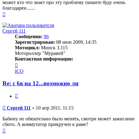
может кто что знает про эту проблему пишите буду очень
благодарен.......
Вернуться
к
началу
Сергей 111
Сообщения:
96
Зарегистрирован:
08 июн 2009, 14:35
Мотоцикл:
Минск 3.115
Мотороллер "Муравей"
Контактная информация:
Контактная
информация
ICQ
пользователя
Сергей
Re: с 6в на 12...возможно ли
111
Цитата
Сообщение
Сергей 111
»
10 апр 2011, 11:15
Бабину не обязательно было менять, смотри может зажигание
сбито. А коммутатор прикручен к раме?
Вернуться
к