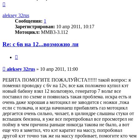
Вернуться
к
началу
aleksey 32rus
Сообщения:
1
Зарегистрирован:
10 апр 2011, 10:17
Мотоцикл:
MMB3-3.112
Re: с 6в на 12...возможно ли
Цитата
Сообщение
aleksey 32rus
»
10 апр 2011, 11:00
РЕБЯТА ПОМОГИТЕ ПОЖАЛУЙСТА!!!!!! такой вопрос: я
поменял проводку с 6v на 12v, все как положено купил кэт
новый бабину взял 12 вольтовую, генератор 7 вольт все
поставил по схеме и появилась такая проблема. искра есть и
очень даже хорошая а мотоцикл не заводится с ножки ,тока
если с толкача, и когда начинаеш прибавлять газ мотоцикл
дергается очень сильно, чихает, в цилиндре слышны стуки от
вспышек бензина, я уже все перепробовал все просмотрел не
пойму в чем причина раньше никогда такова не было, а вот
еще что я заметил, что кэт каратит на массу, попробовал
другой кэт точно так же на массу пробивает, помогите кто чем