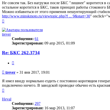
Не совсем так. Без нагрузки после БКС "лишнее" коротится в са
остальное коротится в БКС, таков принцип работы стокового Б
Можно избавиться от этого применив нешунтирующий стабили
http://www.minskmoto.ru/viewtopic.php?f ... 9&start=30
" onclick="w
Вернуться
к
началу
trever
Сообщения:
61
Зарегистрирован:
09 апр 2015, 01:09
Re: БКС 262.3734
Цитата
Сообщение
trever
»
31 янв 2017, 19:01
Я имел ввиду нормально ездить с постоянно коротящим генерат
подключено ничего. В заводской проводке обычно есть красна
Вернуться
к
началу
Heval
Сообщения:
297
Зарегистрирован:
16 мар 2013, 11:07