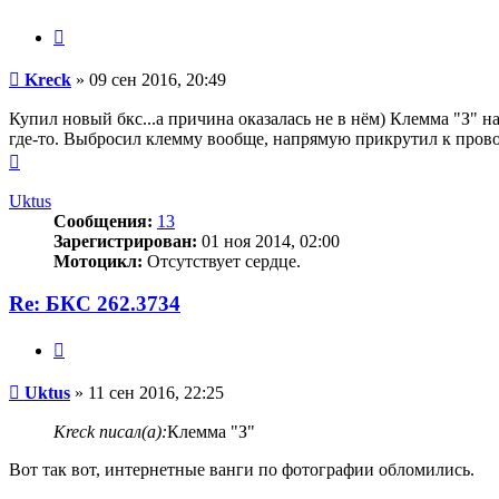
Цитата
Сообщение
Kreck
»
09 сен 2016, 20:49
Купил новый бкс...а причина оказалась не в нём) Клемма "З" н
где-то. Выбросил клемму вообще, напрямую прикрутил к провод
Вернуться
к
началу
Uktus
Сообщения:
13
Зарегистрирован:
01 ноя 2014, 02:00
Мотоцикл:
Отсутствует сердце.
Re: БКС 262.3734
Цитата
Сообщение
Uktus
»
11 сен 2016, 22:25
Kreck писал(а):
Клемма "З"
Вот так вот, интернетные ванги по фотографии обломились.