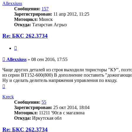
началу
Allexxiuss
Сообщения:
157
Зарегистрирован:
11 апр 2012, 11:25
Мотоцикл:
Минск
Откуда:
Татарстан Агрыз
Re: БКС 262.3734
Цитата
Сообщение
Allexxiuss
»
08 сен 2016, 17:55
Чаще других деталей из строя выходили тиристоры "КУ", поэто
из серии BT152-600(800) В дополнение поставить "дожигающий
Ну и сделать делитель напряжения управления по входу.
Вернуться
к
началу
Kreck
Сообщения:
55
Зарегистрирован:
25 окт 2014, 18:04
Мотоцикл:
11211 '90г.в с магазина
Откуда:
Иркутская обл
Re: БКС 262.3734