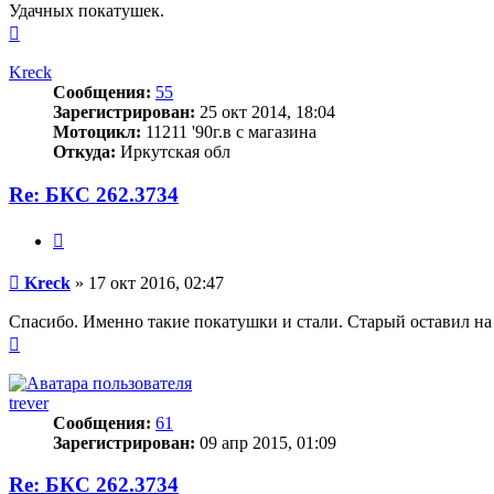
Удачных покатушек.
Вернуться
к
началу
Kreck
Сообщения:
55
Зарегистрирован:
25 окт 2014, 18:04
Мотоцикл:
11211 '90г.в с магазина
Откуда:
Иркутская обл
Re: БКС 262.3734
Цитата
Сообщение
Kreck
»
17 окт 2016, 02:47
Спасибо. Именно такие покатушки и стали. Старый оставил на 
Вернуться
к
началу
trever
Сообщения:
61
Зарегистрирован:
09 апр 2015, 01:09
Re: БКС 262.3734