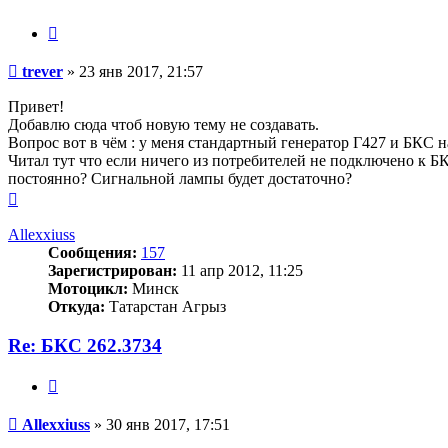
Цитата
Сообщение
trever
»
23 янв 2017, 21:57
Привет!
Добавлю сюда чтоб новую тему не создавать.
Вопрос вот в чём : у меня стандартный генератор Г427 и БКС н
Читал тут что если ничего из потребителей не подключено к БК
постоянно? Сигнальной лампы будет достаточно?
Вернуться
к
началу
Allexxiuss
Сообщения:
157
Зарегистрирован:
11 апр 2012, 11:25
Мотоцикл:
Минск
Откуда:
Татарстан Агрыз
Re: БКС 262.3734
Цитата
Сообщение
Allexxiuss
»
30 янв 2017, 17:51