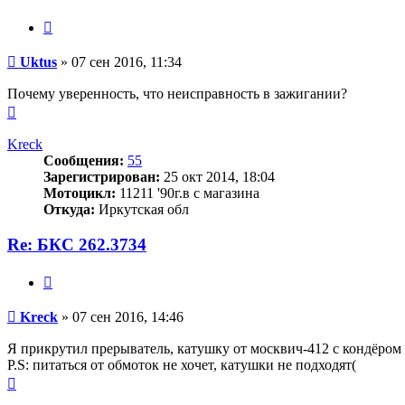
Цитата
Сообщение
Uktus
»
07 сен 2016, 11:34
Почему уверенность, что неисправность в зажигании?
Вернуться
к
началу
Kreck
Сообщения:
55
Зарегистрирован:
25 окт 2014, 18:04
Мотоцикл:
11211 '90г.в с магазина
Откуда:
Иркутская обл
Re: БКС 262.3734
Цитата
Сообщение
Kreck
»
07 сен 2016, 14:46
Я прикрутил прерыватель, катушку от москвич-412 с кондёром 
Р.S: питаться от обмоток не хочет, катушки не подходят(
Вернуться
к