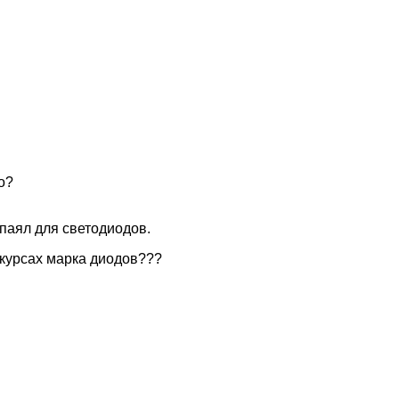
о?
паял для светодиодов.
в курсах марка диодов???