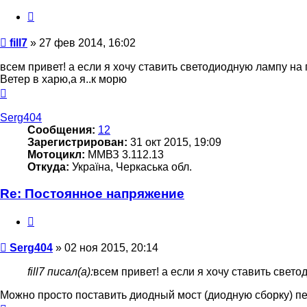
Цитата
Сообщение
fill7
»
27 фев 2014, 16:02
всем привет! а если я хочу ставить светодиодную лампу на 
Ветер в харю,а я..к морю
Вернуться
к
началу
Serg404
Сообщения:
12
Зарегистрирован:
31 окт 2015, 19:09
Мотоцикл:
ММВЗ 3.112.13
Откуда:
Україна, Черкаська обл.
Re: Постоянное напряжение
Цитата
Сообщение
Serg404
»
02 ноя 2015, 20:14
fill7 писал(а):
всем привет! а если я хочу ставить свет
Можно просто поставить диодный мост (диодную сборку) п
Вернуться