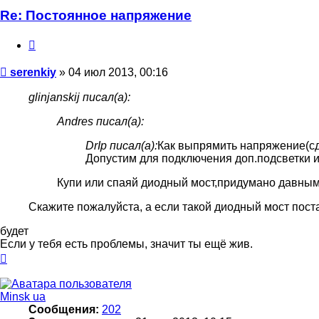
serenkiy
Re: Постоянное напряжение
Цитата
Сообщение
serenkiy
»
04 июл 2013, 00:16
glinjanskij писал(а):
Andres писал(а):
DrIp писал(а):
Как выпрямить напряжение(сд
Допустим для подключения доп.подсветки 
Купи или спаяй диодный мост,придумано давным 
Скажите пожалуйста, а если такой диодный мост поста
будет
Если у тебя есть проблемы, значит ты ещё жив.
Вернуться
к
началу
Minsk ua
Сообщения:
202