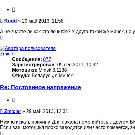
Цитата
Сообщение
Rudd
»
29 май 2013, 11:58
А не знаете ли как это лечится? У друга такой же минск, но
Вернуться
к
началу
Zmicier
Сообщения:
877
Зарегистрирован:
05 сен 2011, 10:32
Мотоцикл:
Minsk 3.1138
Откуда:
Беларусь, г. Минск
Re: Постоянное напряжение
Цитата
Сообщение
Zmicier
»
29 май 2013, 12:31
Нужно искать причину. Для начала поменяйтесь с другом Б
Если ваш мотоцикл плохо заводится или часто ломается, зна
Вернуться