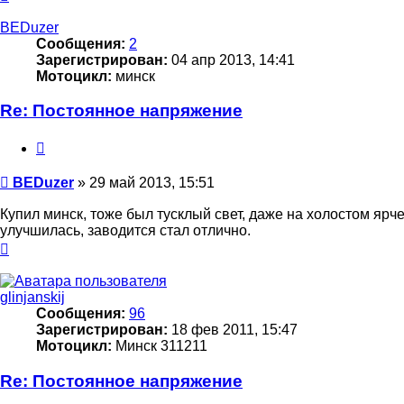
к
началу
BEDuzer
Сообщения:
2
Зарегистрирован:
04 апр 2013, 14:41
Мотоцикл:
минск
Re: Постоянное напряжение
Цитата
Сообщение
BEDuzer
»
29 май 2013, 15:51
Купил минск, тоже был тусклый свет, даже на холостом ярч
улучшилась, заводится стал отлично.
Вернуться
к
началу
glinjanskij
Сообщения:
96
Зарегистрирован:
18 фев 2011, 15:47
Мотоцикл:
Минск 311211
Re: Постоянное напряжение