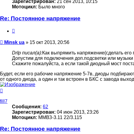
Зарегистрирован:
21 сен 2013, 10:15
Мотоцикл:
Было много
Re: Постоянное напряжение
Цитата
Сообщение
Minsk ua
»
15 окт 2013, 20:56
DrIp писал(а):
Как выпрямить напряжение(сделать его
Допустим для подключения доп.подсветки или музыки
Скажите пожалуйста, а если такой диодный мост поста
Будет, если его рабочие напряжение 5-7в, диоды подбираютс
от одного диода, а один и так встроен в БКС с завода выход
Вернуться
к
началу
fill7
Сообщения:
62
Зарегистрирован:
04 июн 2013, 23:26
Мотоцикл:
ММВЗ-3.11 22/3.115
Re: Постоянное напряжение