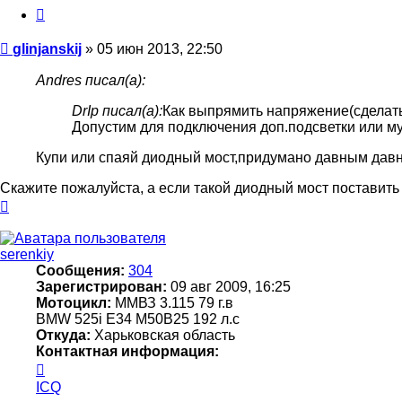
Цитата
Сообщение
glinjanskij
»
05 июн 2013, 22:50
Andres писал(а):
DrIp писал(а):
Как выпрямить напряжение(сделать
Допустим для подключения доп.подсветки или м
Купи или спаяй диодный мост,придумано давным давно
Скажите пожалуйста, а если такой диодный мост поставить 
Вернуться
к
началу
serenkiy
Сообщения:
304
Зарегистрирован:
09 авг 2009, 16:25
Мотоцикл:
ММВЗ 3.115 79 г.в
BMW 525i Е34 M50B25 192 л.с
Откуда:
Харьковская область
Контактная информация:
Контактная
информация
ICQ
пользователя