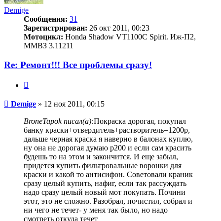
Demige
Сообщения:
31
Зарегистрирован:
26 окт 2011, 00:23
Мотоцикл:
Honda Shadow VT1100C Spirit. Иж-П2,
ММВЗ 3.11211
Re: Ремонт!!! Все проблемы сразу!
Цитата
Сообщение
Demige
»
12 ноя 2011, 00:15
BroneTapok писал(а):
Покраска дорогая, покупал
банку краски+отвердитель+растворитель=1200р,
дальше черная краска я наверно в балонах куплю,
ну она не дорогая думаю р200 и если сам красить
будешь то на этом и закончится. И еще забыл,
придется купить фильтровальные воронки для
краски и какой то антисифон. Советовали краник
сразу целый купить, нафиг, если так рассуждать
надо сразу целый новый мот покупать. Почини
этот, это не сложно. Разобрал, почистил, собрал и
ни чего не течет- у меня так было, но надо
смотреть откуда течет