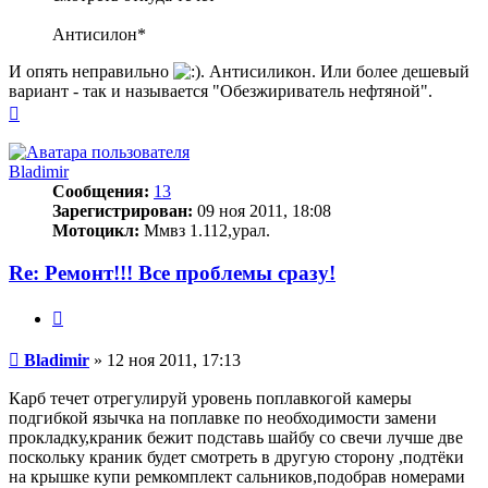
Антисилон*
И опять неправильно
. Антисиликон. Или более дешевый
вариант - так и называется "Обезжириватель нефтяной".
Вернуться
к
началу
Bladimir
Сообщения:
13
Зарегистрирован:
09 ноя 2011, 18:08
Мотоцикл:
Ммвз 1.112,урал.
Re: Ремонт!!! Все проблемы сразу!
Цитата
Сообщение
Bladimir
»
12 ноя 2011, 17:13
Карб течет отрегулируй уровень поплавкогой камеры
подгибкой язычка на поплавке по необходимости замени
прокладку,краник бежит подставь шайбу со свечи лучше две
поскольку краник будет смотреть в другую сторону ,подтёки
на крышке купи ремкомплект сальников,подобрав номерами