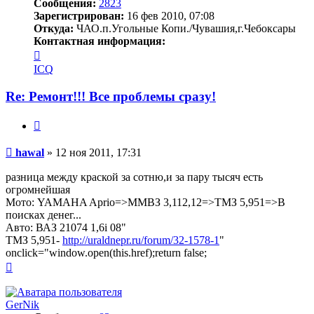
Сообщения:
2823
Зарегистрирован:
16 фев 2010, 07:08
Откуда:
ЧАО.п.Угольные Копи./Чувашия,г.Чебоксары
Контактная информация:
Контактная
информация
ICQ
пользователя
hawal
Re: Ремонт!!! Все проблемы сразу!
Цитата
Сообщение
hawal
»
12 ноя 2011, 17:31
разница между краской за сотню,и за пару тысяч есть
огромнейшая
Мото: YAMAHA Aprio=>ММВЗ 3,112,12=>ТМЗ 5,951=>В
поисках денег...
Авто: ВАЗ 21074 1,6i 08"
ТМЗ 5,951-
http://uraldnepr.ru/forum/32-1578-1
"
onclick="window.open(this.href);return false;
Вернуться
к
началу
GerNik