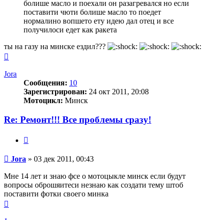
болише масло и поехали он разагревался но если
поставити чюти болише масло то поедет
нормалино вопшето ету идею дал отец и все
получилоси едет как ракета
ты на газу на минске ездил???
Вернуться
к
началу
Jora
Сообщения:
10
Зарегистрирован:
24 окт 2011, 20:08
Мотоцикл:
Минск
Re: Ремонт!!! Все проблемы сразу!
Цитата
Сообщение
Jora
»
03 дек 2011, 00:43
Мне 14 лет и знаю фсе о мотоцыкле минск если будут
вопросы оброшяитеси незнаю как создати тему штоб
поставити фотки своего минка
Вернуться
к
началу