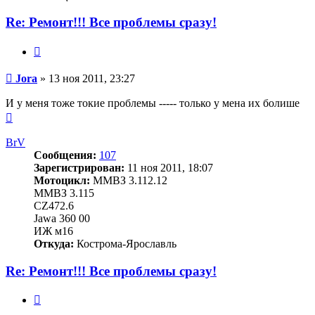
Re: Ремонт!!! Все проблемы сразу!
Цитата
Сообщение
Jora
»
13 ноя 2011, 23:27
И у меня тоже токие проблемы ----- только у мена их болише
Вернуться
к
началу
BrV
Сообщения:
107
Зарегистрирован:
11 ноя 2011, 18:07
Мотоцикл:
ММВЗ 3.112.12
ММВЗ 3.115
CZ472.6
Jawa 360 00
ИЖ м16
Откуда:
Кострома-Ярославль
Re: Ремонт!!! Все проблемы сразу!
Цитата