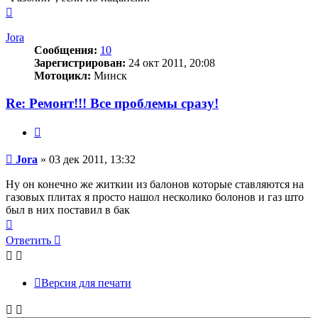
Вернуться
к
началу
Jora
Сообщения:
10
Зарегистрирован:
24 окт 2011, 20:08
Мотоцикл:
Минск
Re: Ремонт!!! Все проблемы сразу!
Цитата
Сообщение
Jora
»
03 дек 2011, 13:32
Ну он конечно же житкии из балонов которые ставляются на
газовых плитах я просто нашол несколико болонов и газ што
был в них поставил в бак
Вернуться
к
Ответить
началу
Версия для печати