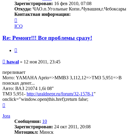
Зарегистрирован:
16 фев 2010, 07:08
Откуда:
ЧАО.п.Угольные Копи./Чувашия,г.Чебоксары
Контактная информация:
Контактная
информация
ICQ
пользователя
hawal
Re: Ремонт!!! Все проблемы сразу!
Цитата
Сообщение
hawal
»
12 ноя 2011, 23:45
переливает
Мото: YAMAHA Aprio=>ММВЗ 3,112,12=>ТМЗ 5,951=>В
поисках денег...
Авто: ВАЗ 21074 1,6i 08"
ТМЗ 5,951-
http://uraldnepr.ru/forum/32-1578-1
"
onclick="window.open(this.href);return false;
Вернуться
к
началу
Jora
Сообщения:
10
Зарегистрирован:
24 окт 2011, 20:08
Мотоцикл:
Минск