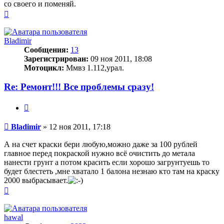
со своего и поменяй.
Вернуться
к
началу
Bladimir
Сообщения:
13
Зарегистрирован:
09 ноя 2011, 18:08
Мотоцикл:
Ммвз 1.112,урал.
Re: Ремонт!!! Все проблемы сразу!
Цитата
Сообщение
Bladimir
»
12 ноя 2011, 17:18
А на счет краски бери любую,можно даже за 100 рублей
главное перед покраской нужно всё очистить до метала
нанести грунт а потом красить если хорошо загрунтуешь то
будет блестеть ,мне хватало 1 балона незнаю кто там на краску
2000 выбрасывает.
Вернуться
к
началу
hawal