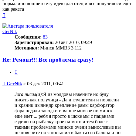
нормалино вопшето ету идею дал отец и все получилоси едет
как ракета
Вернуться
к
началу
GerNik
Сообщения:
83
Зарегистрирован:
20 авг 2010, 09:49
Мотоцикл:
Минск ММВ3 3.112
Re: Ремонт!!! Все проблемы сразу!
Цитата
Сообщение
GerNik
»
03 дек 2011, 00:41
Jora писал(а):
Я из молдовы извените но буду
писать как получица - Да и глушители и поршени
и краник цылиндр крепление рамы карбюратор
фара педали заводки и вапше многое но минск
еше едет ... ребя я просто в шоке мы с пацанами
ездили на рыбалку трое на мото и тем боле с
такими проблемами мински очени вынослевые вы
не поверите но я поставил в бак газ из балона и по