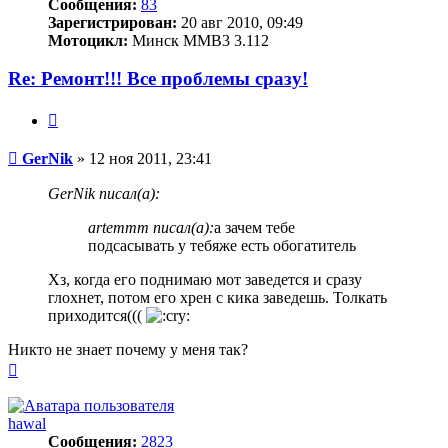
Сообщения:
83
Зарегистрирован:
20 авг 2010, 09:49
Мотоцикл:
Минск ММВ3 3.112
Re: Ремонт!!! Все проблемы сразу!
Цитата
Сообщение
GerNik
»
12 ноя 2011, 23:41
GerNik писал(а):
artemmm писал(а):
а зачем тебе
подсасывать у тебяже есть обогатитель
Хз, когда его поднимаю мот заведется и сразу
глохнет, потом его хрен с кика заведешь. Толкать
приходится(((
Никто не знает почему у меня так?
Вернуться
к
началу
hawal
Сообщения:
2823