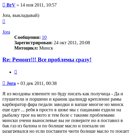
Сообщение
BrV
»
14 ноя 2011, 10:57
Jora, выкладывай)
Вернуться
к
началу
Jora
Сообщения:
10
Зарегистрирован:
24 окт 2011, 20:08
Мотоцикл:
Минск
Re: Ремонт!!! Все проблемы сразу!
Цитата
Сообщение
Jora
»
03 дек 2011, 00:38
Я из молдовы извените но буду писать как получица - Да и
глушители и поршени и краник цылиндр крепление рамы
карбюратор фара педали заводки и вапше многое но минск
еше едет ... ребя я просто в шоке мы с пацанами ездили на
рыбалку трое на мото и тем боле с такими проблемами
мински очени вынослевые вы не поверите но я поставил в
бак газ из балона и по болише масло и поехали он
разагревался но если поставити чюти болише масло то поедет