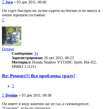
Сообщение
Jora
»
03 дек 2011, 00:46
Он ездет быстреи но лутше ездити на бензин если минск в
очени хорошем состояние
Вернуться
к
началу
Demige
Сообщения:
31
Зарегистрирован:
26 окт 2011, 00:23
Мотоцикл:
Honda Shadow VT1100C Spirit. Иж-П2,
ММВЗ 3.11211
Re: Ремонт!!! Все проблемы сразу!
Цитата
Сообщение
Demige
»
03 дек 2011, 09:38
Он имеет в виду конечно же не газ, а газоконденсат.
"Газолин", если по пацански.