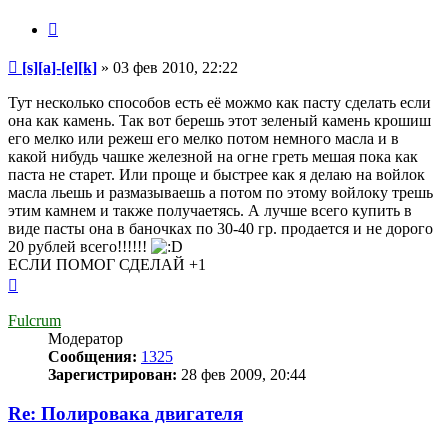
[e]
Цитата
[k]
Сообщение
[s][a]-[e][k]
»
03 фев 2010, 22:22
Тут несколько способов есть её можмо как пасту сделать если
она как камень. Так вот берешь этот зеленый камень крошиш
его мелко или режеш его мелко потом немного масла и в
какой нибудь чашке железной на огне греть мешая пока как
паста не старет. Или проще и быстрее как я делаю на войлок
масла льешь и размазываешь а потом по этому войлоку трешь
этим камнем и также получаетясь. А лучше всего купить в
виде пасты она в баночках по 30-40 гр. продается и не дорого
20 рублей всего!!!!!!
ЕСЛИ ПОМОГ СДЕЛАЙ +1
Вернуться
к
началу
Fulcrum
Модератор
Сообщения:
1325
Зарегистрирован:
28 фев 2009, 20:44
Re: Полировака двигателя