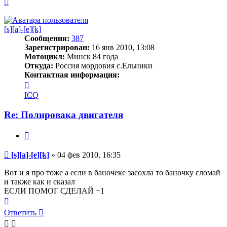
Вернуться
к
началу
[s][a]-[e][k]
Сообщения:
387
Зарегистрирован:
16 янв 2010, 13:08
Мотоцикл:
Минск 84 года
Откуда:
Россия мордовия с.Ельники
Контактная информация:
Контактная
информация
ICQ
пользователя
[s]
Re: Полировака двигателя
[a]-
[e]
Цитата
[k]
Сообщение
[s][a]-[e][k]
»
04 фев 2010, 16:35
Вот и я про тоже а если в баночеке засохла то баночку сломай
и также как и сказал
ЕСЛИ ПОМОГ СДЕЛАЙ +1
Вернуться
к
Ответить
началу