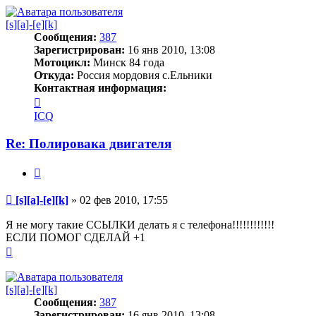
началу
[s][a]-[e][k]
Сообщения:
387
Зарегистрирован:
16 янв 2010, 13:08
Мотоцикл:
Минск 84 года
Откуда:
Россия мордовия с.Ельники
Контактная информация:
Контактная
информация
ICQ
пользователя
[s]
Re: Полировака двигателя
[a]-
[e]
Цитата
[k]
Сообщение
[s][a]-[e][k]
»
02 фев 2010, 17:55
Я не могу такие ССЫЛКИ делать я с телефона!!!!!!!!!!!!
ЕСЛИ ПОМОГ СДЕЛАЙ +1
Вернуться
к
началу
[s][a]-[e][k]
Сообщения:
387
Зарегистрирован:
16 янв 2010, 13:08