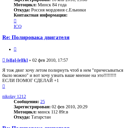
Мотоцикл:
Минск 84 года
Откуда:
Россия мордовия с.Ельники
Контактная информация:
Контактная
информация
ICQ
пользователя
[s]
Re: Полировака двигателя
[a]-
[e]
Цитата
[k]
Сообщение
[s][a]-[e][k]
»
02 фев 2010, 17:57
Я тож двиг хочу летом полирнуть чтоб в нем "причесываться
было можно" и вот хочу узнать ваше мнение на это!!!!!!!!!
ЕСЛИ ПОМОГ СДЕЛАЙ +1
Вернуться
к
началу
nikolay 1212
Сообщения:
25
Зарегистрирован:
02 фев 2010, 20:29
Мотоцикл:
минск 112 89г.в
Откуда:
Татарстан