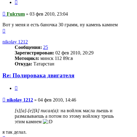
Цитата
Сообщение
Fulcrum
»
03 фев 2010, 23:04
Вот у меня и есть баночка 30 грамм, ну камень камнем
Вернуться
к
началу
nikolay 1212
Сообщения:
25
Зарегистрирован:
02 фев 2010, 20:29
Мотоцикл:
минск 112 89г.в
Откуда:
Татарстан
Re: Полировака двигателя
Цитата
Сообщение
nikolay 1212
»
04 фев 2010, 14:46
[s][a]-[e][k] писал(а):
на войлок масла льешь и
размазываешь а потом по этому войлоку трешь
этим камнем
я так делал.