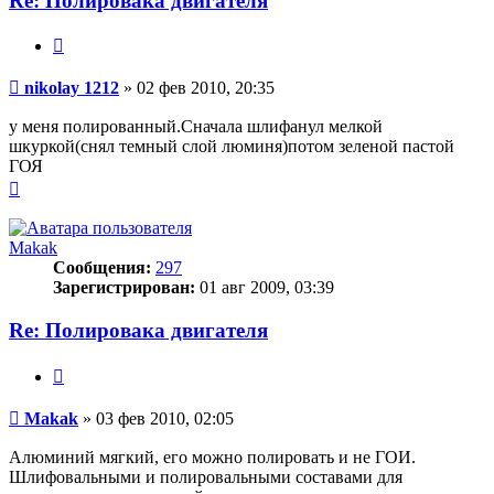
Re: Полировака двигателя
Цитата
Сообщение
nikolay 1212
»
02 фев 2010, 20:35
у меня полированный.Сначала шлифанул мелкой
шкуркой(снял темный слой люминя)потом зеленой пастой
ГОЯ
Вернуться
к
началу
Makak
Сообщения:
297
Зарегистрирован:
01 авг 2009, 03:39
Re: Полировака двигателя
Цитата
Сообщение
Makak
»
03 фев 2010, 02:05
Алюминий мягкий, его можно полировать и не ГОИ.
Шлифовальными и полировальными составами для