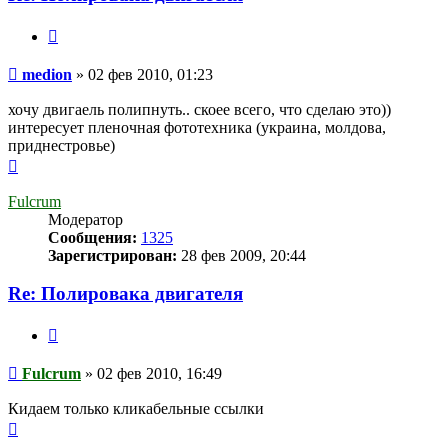
Цитата
Сообщение
medion
»
02 фев 2010, 01:23
хочу двигаель полипнуть.. скоее всего, что сделаю это))
интересует пленочная фототехника (украина, молдова,
приднестровье)
Вернуться
к
началу
Fulcrum
Модератор
Сообщения:
1325
Зарегистрирован:
28 фев 2009, 20:44
Re: Полировака двигателя
Цитата
Сообщение
Fulcrum
»
02 фев 2010, 16:49
Кидаем только кликабельные ссылки
Вернуться
к