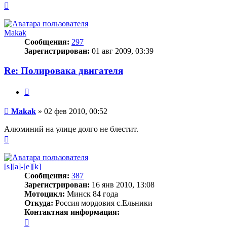
Вернуться
к
началу
Makak
Сообщения:
297
Зарегистрирован:
01 авг 2009, 03:39
Re: Полировака двигателя
Цитата
Сообщение
Makak
»
02 фев 2010, 00:52
Алюминий на улице долго не блестит.
Вернуться
к
началу
[s][a]-[e][k]
Сообщения:
387
Зарегистрирован:
16 янв 2010, 13:08
Мотоцикл:
Минск 84 года
Откуда:
Россия мордовия с.Ельники
Контактная информация:
Контактная