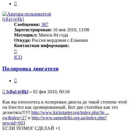
След.
[s][a]-[e][k]
Сообщения:
387
Зарегистрирован:
16 янв 2010, 13:08
Мотоцикл:
Минск 84 года
Откуда:
Россия мордовия с.Ельники
Контактная информация:
Контактная
информация
ICQ
пользователя
[s]
Полировка двигателя
[a]-
[e]
Цитата
[k]
Сообщение
[s][a]-[e][k]
»
02 фев 2010, 00:18
Как вы относитесь к полировки двигла до такой степени чтоб
он блестел как хромированный. Вот две статейки как это
делаетясь!!!!!!
http://www.kickstarter.org/index.php?in ...
ew&iden=27
и
http://www.samodelki.org.ua/index.php?
newsid=693
ЕСЛИ ПОМОГ СДЕЛАЙ +1