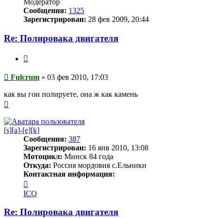
Модератор
Сообщения:
1325
Зарегистрирован:
28 фев 2009, 20:44
Re: Полировака двигателя
Цитата
Сообщение
Fulcrum
»
03 фев 2010, 17:03
как вы гои полируете, она ж как камень
Вернуться
к
началу
[s][a]-[e][k]
Сообщения:
387
Зарегистрирован:
16 янв 2010, 13:08
Мотоцикл:
Минск 84 года
Откуда:
Россия мордовия с.Ельники
Контактная информация:
Контактная
информация
ICQ
пользователя
[s]
Re: Полировака двигателя
[a]-