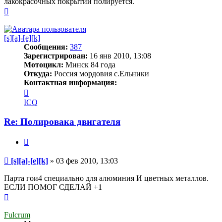
лакокрасочных покрытий полируется.
Вернуться
к
началу
[s][a]-[e][k]
Сообщения:
387
Зарегистрирован:
16 янв 2010, 13:08
Мотоцикл:
Минск 84 года
Откуда:
Россия мордовия с.Ельники
Контактная информация:
Контактная
информация
ICQ
пользователя
[s]
Re: Полировака двигателя
[a]-
[e]
Цитата
[k]
Сообщение
[s][a]-[e][k]
»
03 фев 2010, 13:03
Парта гои4 специально для алюминия И цветных металлов.
ЕСЛИ ПОМОГ СДЕЛАЙ +1
Вернуться
к
началу
Fulcrum