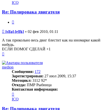
информация
ICQ
пользователя
[s]
Re: Полировака двигателя
[a]-
[e]
Цитата
[k]
Сообщение
[s][a]-[e][k]
»
02 фев 2010, 01:11
А так прикольно весь двиг блестит как на иномарке какой
нибудь.
ЕСЛИ ПОМОГ СДЕЛАЙ +1
Вернуться
к
началу
medion
Сообщения:
172
Зарегистрирован:
27 июл 2009, 15:37
Мотоцикл:
3112 92*
Откуда:
ПМР Рыбница
Контактная информация:
Контактная
информация
ICQ
пользователя
medion
Re: Полировака двигателя