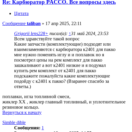
Re: Карбюратор PACCO. Все вопросы здесь
Цитата
Сообщение
taliban
»
17 апр 2025, 22:11
Grigorii lens228+
писал(а):
↑
31 май 2024, 23:53
Всем здравствуйте такой вопрос
Какие запчасти (комплектующие) подходят или
взаимозаменяются с карбюратора к2401 для пакко
мне нужно поменять иглу и и поплавок но я
посмотрел цены на рем комплект для пакко
зашкаливают а вот к2401 низкие и я подумал
купить рем комплект от к2401 для пакко
подскажите пожалуйста какие комплектующие
подойду с к2401 к пакко? (Взаранее спасибо за
ответы.)
поплавки, игла топливной смеси,
жиклер ХХ , жиклер главный топливный, и уплотнительное
резиновое кольцо.
Вернуться к началу
Simble dible
Сообщения:
1