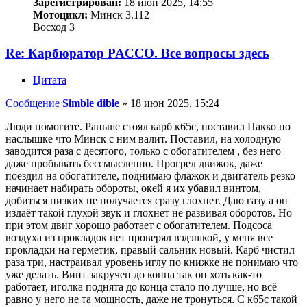
Зарегистрирован:
18 июн 2025, 14:55
Мотоцикл:
Минск 3.112
Восход 3
Re: Карбюратор PACCO. Все вопросы здесь
Цитата
Сообщение
Simble dible
»
18 июн 2025, 15:24
Люди помогите. Раньше стоял карб к65с, поставил Пакко по
наслышке что Минск с ним валит. Поставил, на холодную
заводится раза с десятого, только с обогатителем , без него
даже пробывать бессмысленно. Прогрел движок, даже
поездил на обогатителе, поднимаю флажок и двигатель резко
начинает набирать обороты, окей я их убавил винтом,
добиться низких не получается сразу глохнет. Даю газу а он
издаёт такой глухой звук и глохнет не развивая оборотов. Но
при этом двиг хорошо работает с обогатителем. Подсоса
воздуха из прокладок нет проверял вэдэшкой, у меня все
прокладки на герметик, правый сальник новый. Карб чистил
раза три, настраивал уровень иглу по книжке не понимаю что
уже делать. Винт закручен до конца так он хоть как-то
работает, иголка поднята до конца стало по лучше, но всё
равно у него не та мощность, даже не тронуться. С к65с такой