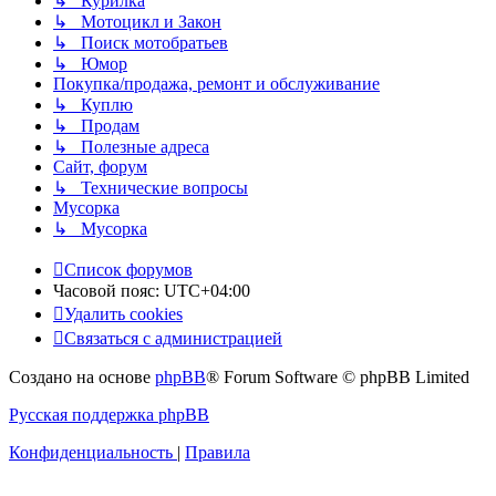
↳ Курилка
↳ Мотоцикл и Закон
↳ Поиск мотобратьев
↳ Юмор
Покупка/продажа, ремонт и обслуживание
↳ Куплю
↳ Продам
↳ Полезные адреса
Сайт, форум
↳ Технические вопросы
Мусорка
↳ Мусорка
Список форумов
Часовой пояс:
UTC+04:00
Удалить cookies
Связаться с администрацией
Создано на основе
phpBB
® Forum Software © phpBB Limited
Русская поддержка phpBB
Конфиденциальность
|
Правила