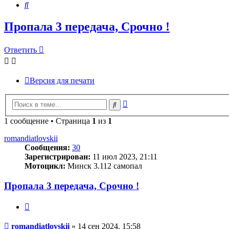
Поиск
Пропала 3 передача, Срочно !
Ответить
Версия для печати
Расширенный
Поиск
поиск
1 сообщение • Страница
1
из
1
romandiatlovskii
Сообщения:
30
Зарегистрирован:
11 июл 2023, 21:11
Мотоцикл:
Минск 3.112 самопал
Пропала 3 передача, Срочно !
Цитата
Сообщение
romandiatlovskii
»
14 сен 2024, 15:58