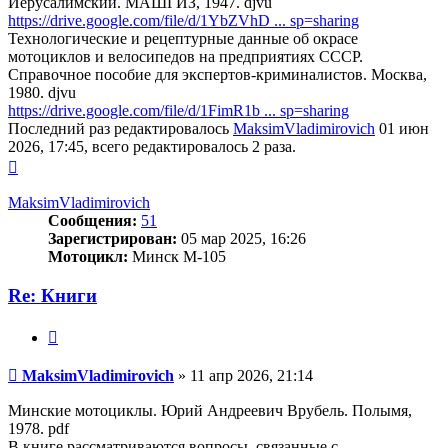
Иерусалимский. МАШГИЗ, 1947. djvu
https://drive.google.com/file/d/1YbZVhD ... sp=sharing
Технологические и рецептурные данные об окрасе
мотоциклов и велосипедов на предприятиях СССР.
Справочное пособие для экспертов-криминалистов. Москва,
1980. djvu
https://drive.google.com/file/d/1FimR1b ... sp=sharing
Последний раз редактировалось
MaksimVladimirovich
01 июн
2026, 17:45, всего редактировалось 2 раза.
Вернуться
к
началу
MaksimVladimirovich
Сообщения:
51
Зарегистрирован:
05 мар 2025, 16:26
Мотоцикл:
Минск М-105
Re: Книги
Цитата
Сообщение
MaksimVladimirovich
»
11 апр 2026, 21:14
Минские мотоциклы. Юрий Андреевич Врубель. Полымя,
1978. pdf
В книге рассматриваются вопросы, связанные с