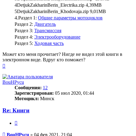
ᅟᅟ4DetjukZakharinBerin_Electrika.zip 4,39MB
ᅟᅟ5DetjukZakharinBerin_Khodovaja.zip 9,01MB
4.ᅟРаздел 1:
Общие параметры мотоциклов
ᅟᅟРаздел 2:
Двигатель
ᅟᅟРаздел 3:
Трансмиссия
ᅟᅟРаздел 4:
Электрооборудование
ᅟᅟРаздел 5:
Ходовая часть
Может кто меня прочитает? Нигде не видел этой книги в
электронном виде. Вдруг кто поможет?
Вернуться
к
началу
BouHPycu
Сообщения:
12
Зарегистрирован:
05 июл 2020, 01:44
Мотоцикл:
Минск
Re: Книги
Цитата
Сообщение
BouHPycu
»
04 фев 2021, 21:04