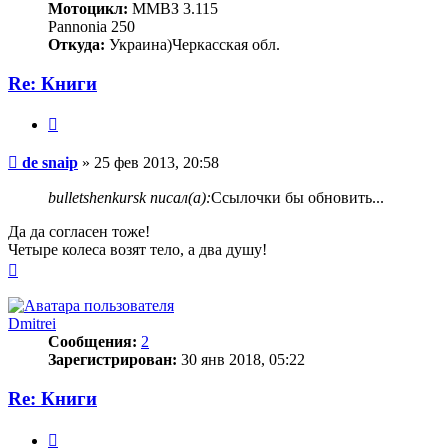
Мотоцикл:
ММВЗ 3.115
Pannonia 250
Откуда:
Украина)Черкасская обл.
Re: Книги
Цитата
Сообщение
de snaip
»
25 фев 2013, 20:58
bulletshenkursk писал(а):
Ссылочки бы обновить...
Да да согласен тоже!
Четыре колеса возят тело, а два душу!
Вернуться
к
началу
Dmitrei
Сообщения:
2
Зарегистрирован:
30 янв 2018, 05:22
Re: Книги
Цитата