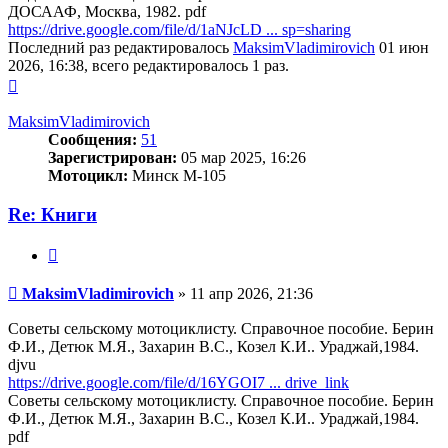
ДОСААФ, Москва, 1982. pdf
https://drive.google.com/file/d/1aNJcLD ... sp=sharing
Последний раз редактировалось
MaksimVladimirovich
01 июн
2026, 16:38, всего редактировалось 1 раз.
Вернуться
к
началу
MaksimVladimirovich
Сообщения:
51
Зарегистрирован:
05 мар 2025, 16:26
Мотоцикл:
Минск М-105
Re: Книги
Цитата
Сообщение
MaksimVladimirovich
»
11 апр 2026, 21:36
Советы сельскому мотоциклисту. Справочное пособие. Берин
Ф.И., Детюк М.Я., Захарин В.С., Козел К.И.. Ураджай,1984.
djvu
https://drive.google.com/file/d/16YGOI7 ... drive_link
Советы сельскому мотоциклисту. Справочное пособие. Берин
Ф.И., Детюк М.Я., Захарин В.С., Козел К.И.. Ураджай,1984.
pdf