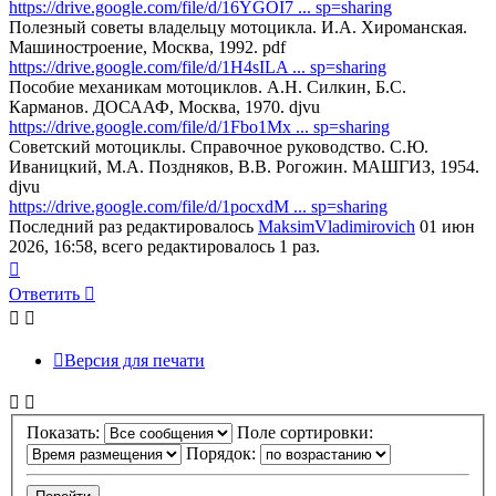
https://drive.google.com/file/d/16YGOI7 ... sp=sharing
Полезный советы владельцу мотоцикла. И.А. Хироманская.
Машиностроение, Москва, 1992. pdf
https://drive.google.com/file/d/1H4sILA ... sp=sharing
Пособие механикам мотоциклов. А.Н. Силкин, Б.С.
Карманов. ДОСААФ, Москва, 1970. djvu
https://drive.google.com/file/d/1Fbo1Mx ... sp=sharing
Советский мотоциклы. Справочное руководство. С.Ю.
Иваницкий, М.А. Поздняков, В.В. Рогожин. МАШГИЗ, 1954.
djvu
https://drive.google.com/file/d/1pocxdM ... sp=sharing
Последний раз редактировалось
MaksimVladimirovich
01 июн
2026, 16:58, всего редактировалось 1 раз.
Вернуться
к
Ответить
началу
Версия для печати
Показать:
Поле сортировки:
Порядок: