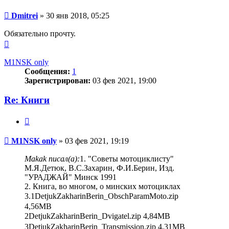
Сообщение
Dmitrei
»
30 янв 2018, 05:25
Обязательно прочту.
Вернуться
к
началу
M1NSK only
Сообщения:
1
Зарегистрирован:
03 фев 2021, 19:00
Re: Книги
Цитата
Сообщение
M1NSK only
»
03 фев 2021, 19:19
Makak писал(а):
1. "Советы мотоциклисту"
М.Я.Детюк, В.С.Захарин, Ф.И.Берин, Изд.
"УРАДЖАЙ" Минск 1991
2. Книга, во многом, о минских мотоциклах
3.ᅟ1DetjukZakharinBerin_ObschParamMoto.zip
4,56MB
ᅟᅟ2DetjukZakharinBerin_Dvigatel.zip 4,84MB
ᅟᅟ3DetjukZakharinBerin_Transmission.zip 4,31MB