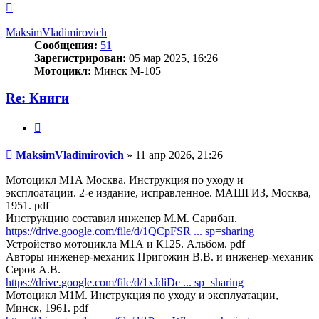
Вернуться
к
началу
MaksimVladimirovich
Сообщения:
51
Зарегистрирован:
05 мар 2025, 16:26
Мотоцикл:
Минск М-105
Re: Книги
Цитата
Сообщение
MaksimVladimirovich
»
11 апр 2026, 21:26
Мотоцикл М1А Москва. Инструкция по уходу и
эксплоатации. 2-е издание, исправленное. МАШГИЗ, Москва,
1951. pdf
Инструкцию составил инженер М.М. Сарибан.
https://drive.google.com/file/d/1QCpFSR ... sp=sharing
Устройство мотоцикла М1А и К125. Альбом. pdf
Авторы инженер-механик Пригожин В.В. и инженер-механик
Серов А.В.
https://drive.google.com/file/d/1xJdiDe ... sp=sharing
Мотоцикл М1М. Инструкция по уходу и эксплуатации,
Минск, 1961. pdf