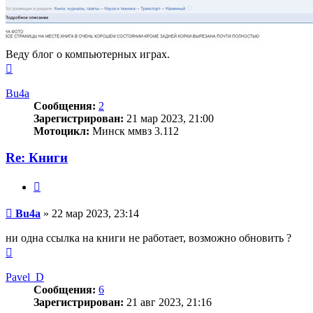
Веду блог о компьютерных играх.
Вернуться
к
началу
Bu4a
Сообщения:
2
Зарегистрирован:
21 мар 2023, 21:00
Мотоцикл:
Минск ммвз 3.112
Re: Книги
Цитата
Сообщение
Bu4a
»
22 мар 2023, 23:14
ни одна ссылка на книги не работает, возможно обновить ?
Вернуться
к
началу
Pavel_D
Сообщения:
6
Зарегистрирован:
21 авг 2023, 21:16