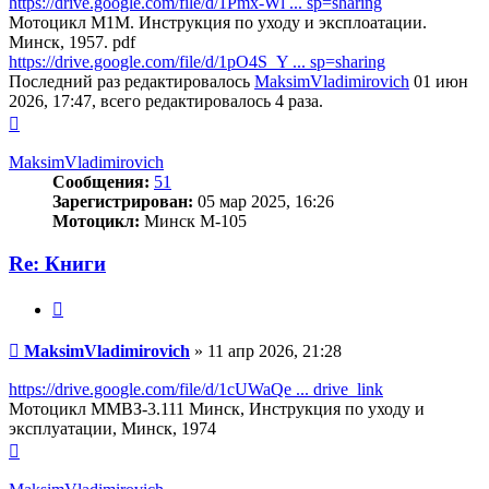
https://drive.google.com/file/d/1Pmx-Wl ... sp=sharing
Мотоцикл М1М. Инструкция по уходу и эксплоатации.
Минск, 1957. pdf
https://drive.google.com/file/d/1pO4S_Y ... sp=sharing
Последний раз редактировалось
MaksimVladimirovich
01 июн
2026, 17:47, всего редактировалось 4 раза.
Вернуться
к
началу
MaksimVladimirovich
Сообщения:
51
Зарегистрирован:
05 мар 2025, 16:26
Мотоцикл:
Минск М-105
Re: Книги
Цитата
Сообщение
MaksimVladimirovich
»
11 апр 2026, 21:28
https://drive.google.com/file/d/1cUWaQe ... drive_link
Мотоцикл ММВЗ-3.111 Минск, Инструкция по уходу и
эксплуатации, Минск, 1974
Вернуться
к
началу