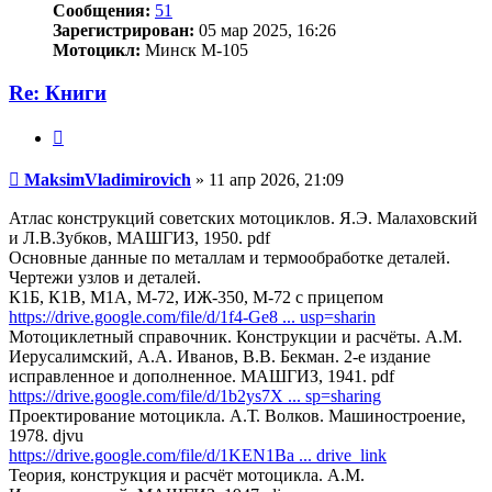
Сообщения:
51
Зарегистрирован:
05 мар 2025, 16:26
Мотоцикл:
Минск М-105
Re: Книги
Цитата
Сообщение
MaksimVladimirovich
»
11 апр 2026, 21:09
Атлас конструкций советских мотоциклов. Я.Э. Малаховский
и Л.В.Зубков, МАШГИЗ, 1950. pdf
Основные данные по металлам и термообработке деталей.
Чертежи узлов и деталей.
К1Б, К1В, М1А, М-72, ИЖ-350, М-72 с прицепом
https://drive.google.com/file/d/1f4-Ge8 ... usp=sharin
Мотоциклетный справочник. Конструкции и расчёты. А.М.
Иерусалимский, А.А. Иванов, В.В. Бекман. 2-е издание
исправленное и дополненное. МАШГИЗ, 1941. pdf
https://drive.google.com/file/d/1b2ys7X ... sp=sharing
Проектирование мотоцикла. А.Т. Волков. Машиностроение,
1978. djvu
https://drive.google.com/file/d/1KEN1Ba ... drive_link
Теория, конструкция и расчёт мотоцикла. А.М.