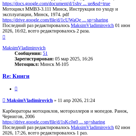
https://docs.google.com/document/d/1shv ... ue&sd=true
Мотоцикл ММВЗ-3.111 Минск, Инструкция по уходу и
эксплуатации, Минск, 1974. pdf
https://drive.google.com/file/d/1cUWaQe ... sp=sharing
Последний раз редактировалось
MaksimVladimirovich
01 июн
2026, 16:02, всего редактировалось 2 раза.
Вернуться
к
началу
MaksimVladimirovich
Сообщения:
51
Зарегистрирован:
05 мар 2025, 16:26
Мотоцикл:
Минск М-105
Re: Книги
Цитата
Сообщение
MaksimVladimirovich
»
11 апр 2026, 21:24
Карбюраторы мотоциклов, мотороллеров и мопедов. Ранок,
Чернигов, 2006
https://drive.google.com/file/d/1sKc0g0 ... sp=sharing
Последний раз редактировалось
MaksimVladimirovich
02 июн
2026, 17:26, всего редактировалось 1 раз.