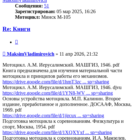
MaksimVladimirovich
Сообщения:
51
Зарегистрирован:
05 мар 2025, 16:26
Мотоцикл:
Минск М-105
Re: Книги
Цитата
Сообщение
MaksimVladimirovich
»
11 апр 2026, 21:32
Мотоцикл. А.М. Иерусалимский. МАШГИЗ, 1946. pdf
Книга предназначена для изучения материальной части
мотоцикла и принципов работы его механизмов.
https://drive.google.com/file/d/1hmT3zc ... sp=sharing
Мотоцикл. А.М. Иерусалимский. МАШГИЗ, 1946. djvu
https://drive.google.com/file/d/1YN8-WV ... sp=sharing
Основы устройства мотоцикла. М.П. Калинин. Второе
издание, преработанное и дополненное. ДОСААФ, Москва,
1969. pdf
https://drive.google.com/file/d/1jircux ... sp=sharing
Подготовка мотоцикла к соревнованиям. Физкультура и
спорт, Москва, 1954. pdf
https://drive.google.com/file/d/1XQXYxf ... sp=sharing
Подготовка мотоцикла к соревнованиям. И.А. Мамзелев.