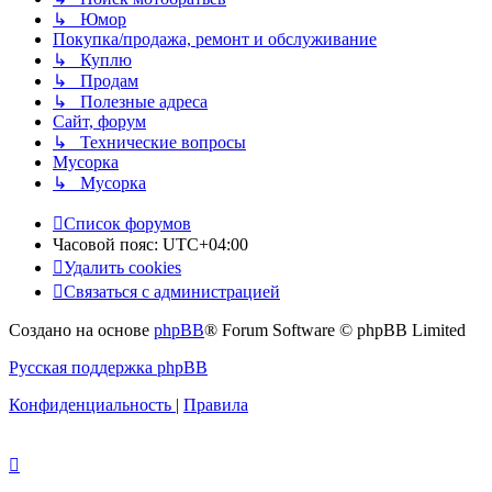
↳ Юмор
Покупка/продажа, ремонт и обслуживание
↳ Куплю
↳ Продам
↳ Полезные адреса
Сайт, форум
↳ Технические вопросы
Мусорка
↳ Мусорка
Список форумов
Часовой пояс:
UTC+04:00
Удалить cookies
Связаться с администрацией
Создано на основе
phpBB
® Forum Software © phpBB Limited
Русская поддержка phpBB
Конфиденциальность
|
Правила