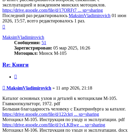
эксплуатацией и вождением минских мотоциклов.
https://drive.google.com/file/d/17ORFt7 ... sp=sharing
Последний раз редактировалось
MaksimVladimirovich
01 июн
2026, 15:57, всего редактировалось 1 раз.
Вернуться
к
началу
MaksimVladimirovich
Сообщения:
51
Зарегистрирован:
05 мар 2025, 16:26
Мотоцикл:
Минск М-105
Re: Книги
Цитата
Сообщение
MaksimVladimirovich
»
11 апр 2026, 21:18
Каталог основных узлов и деталей к мотоциклам М-105.
Главкоопкультторг, 1972. pdf
Большая благодарность человеку с Екатеринбурга за каталог.
https://drive.google.com/file/d/122cktj ... sp=sharing
Мотоцикл М-105. Инструкция по уходу и эксплуатации. pdf
https://drive.google.com/file/d/1vLKBwe ... sp=sharing
Мотоцикл М-106. Инструкция по уходу и эксплуатации. docx