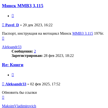
Минск ММВЗ 3.115
Цитата
Сообщение
Pavel_D
»
20 дек 2023, 16:22
Паспорт, инструкция на мотоцикл Минск
ММВЗ 3.115
1976г.
Вернуться
к
началу
Aleksandr33
Сообщения:
2
Зарегистрирован:
28 фев 2023, 18:22
Re: Книги
Цитата
Сообщение
Aleksandr33
»
02 фев 2025, 17:52
Обновить бы ссылки
Вернуться
к
началу
MaksimVladimirovich