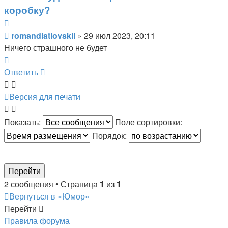
коробку?
Цитата
Сообщение
romandiatlovskii
»
29 июл 2023, 20:11
Ничего страшного не будет
Вернуться
к
Ответить
началу
Версия для печати
Показать:
Поле сортировки:
Порядок:
2 сообщения • Страница
1
из
1
Вернуться в «Юмор»
Перейти
Правила форума