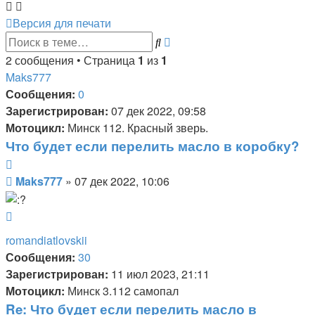
Версия для печати
Расширенный
Поиск
поиск
2 сообщения • Страница
1
из
1
Maks777
Сообщения:
0
Зарегистрирован:
07 дек 2022, 09:58
Мотоцикл:
Минск 112. Красный зверь.
Что будет если перелить масло в коробку?
Цитата
Сообщение
Maks777
»
07 дек 2022, 10:06
Вернуться
к
romandiatlovskii
началу
Сообщения:
30
Зарегистрирован:
11 июл 2023, 21:11
Мотоцикл:
Минск 3.112 самопал
Re: Что будет если перелить масло в