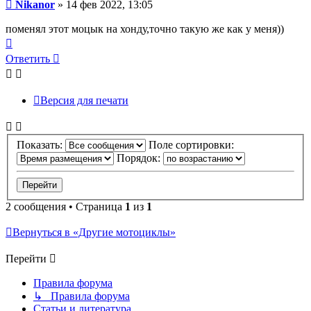
Сообщение
Nikanor
»
14 фев 2022, 13:05
поменял этот моцык на хонду,точно такую же как у меня))
Вернуться
к
Ответить
началу
Версия для печати
Показать:
Поле сортировки:
Порядок:
2 сообщения • Страница
1
из
1
Вернуться в «Другие мотоциклы»
Перейти
Правила форума
↳ Правила форума
Статьи и литература