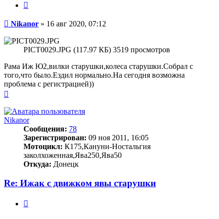
Цитата
Сообщение
Nikanor
»
16 авг 2020, 07:12
PICT0029.JPG (117.97 КБ) 3519 просмотров
Рама Иж Ю2,вилки старушки,колеса старушки.Собрал с
того,что было.Ездил нормально.На сегодня возможна
проблема с регистрацией))
Вернуться
к
началу
Nikanor
Сообщения:
78
Зарегистрирован:
09 ноя 2011, 16:05
Мотоцикл:
К175,Кануни-Ностальгия
заколхоженная,Ява250,Ява50
Откуда:
Донецк
Re: Ижак с движком явы старушки
Цитата