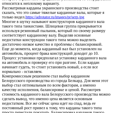
относится к неплохому варианту.
Рассматривая карданы украинского производства стоит
сказать, что это самые тяжелые карданные валы, которые я
только видел.
https://adrotator.ru/images/pr/serp.jpg
Многие в шутку называют конструкторов карданного вала
такого типа танкистами. Шлицевая группа прикрывается
используя резиновый пыльник, который по своему размеру
соответствует карданному валу. Выделяя основные
недостатки конструкции такого типа можно выделить
достаточно низкое качество и проблемы с балансировкой.
Еще до момента, когда карданный вал был установлен на
автомобиль, процент брака конструкций доходит до 10.
Процесс установки предполагал установку карданного вала
на автомобиль и проверку его при разгоне. Если кардан
начинает гудеть, то стоит установить новый, а если все
нормально - оставляем.
Компромиссным решением стал выбор карданном
Белорусского производства из города Белкард. Для меня этот
выбор стал оптимальным по всем факторам, а именно
качеству исполнения, балансировке и ценой. Рассмотрев
стоимость карданного вала Белорусского производства можно
сделать вывод, что именно цена является основным
недостатком. Все же сейчас цена идет на спад, ведь ее
постоянный рост привел к тому, что карданы такого типа
просто перестали покупать. Балансировка карданов такого