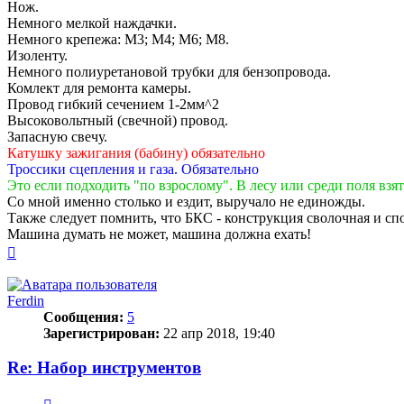
Нож.
Немного мелкой наждачки.
Немного крепежа: М3; М4; М6; М8.
Изоленту.
Немного полиуретановой трубки для бензопровода.
Комлект для ремонта камеры.
Провод гибкий сечением 1-2мм^2
Высоковольтный (свечной) провод.
Запасную свечу.
Катушку зажигания (бабину) обязательно
Троссики сцепления и газа. Обязательно
Это если подходить "по взрослому". В лесу или среди поля взят
Со мной именно столько и ездит, выручало не единожды.
Также следует помнить, что БКС - конструкция сволочная и спо
Машина думать не может, машина должна ехать!
Вернуться
к
началу
Ferdin
Сообщения:
5
Зарегистрирован:
22 апр 2018, 19:40
Re: Набор инструментов
Цитата