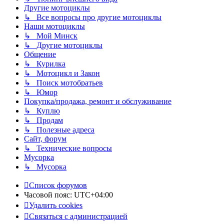
Другие мотоциклы
↳ Все вопросы про другие мотоциклы
Наши мотоциклы
↳ Мой Минск
↳ Другие мотоциклы
Общение
↳ Курилка
↳ Мотоцикл и Закон
↳ Поиск мотобратьев
↳ Юмор
Покупка/продажа, ремонт и обслуживание
↳ Куплю
↳ Продам
↳ Полезные адреса
Сайт, форум
↳ Технические вопросы
Мусорка
↳ Мусорка
Список форумов
Часовой пояс:
UTC+04:00
Удалить cookies
Связаться с администрацией