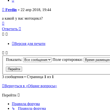
Сообщение
Ferdin
»
22 апр 2018, 19:44
а какой у вас мотоцикл?
Вернуться
к
Ответить
началу
Версия для печати
Показать:
Поле сортировки:
3 сообщения • Страница
1
из
1
Вернуться в «Общие вопросы»
Перейти
Правила форума
↳ Правила форума