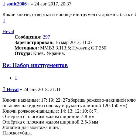
Сообщение
sonic2006+
»
24 авг 2017, 20:37
Какие ключи, отвертки и вообще инструменты должны быть в б
Вернуться
к
началу
Heval
Сообщения:
297
Зарегистрирован:
16 мар 2013, 11:07
Мотоцикл:
ММВЗ 3.113.5; Hyosyng GT 250
Откуда:
Киев, Украина.
Re: Набор инструментов
Цитата
Сообщение
Heval
»
24 янв 2018, 21:11
Ключи накидные: 17; 19; 22; 27;(берёшь рожково-накидной клю
оставляя накидную головку и рукоять длинной 120-150 мм)
Ключи рожково-накидные: 14; 13; 12; 10; 8; 7.
Отвёртка с плоским жалом шириной 7-8 мм
Отвёртка с плоским жалом шириной 2,5-3 мм
Лопатки для монтажа шин.
Плоскогубцы.