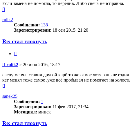
Если замена не помогла, то перелив. Либо свеча неисправна.
Вернуться
к
началу
rulik2
Сообщения:
138
Зарегистрирован:
18 сен 2015, 21:20
Re: стал глохнуть
Цитата
Сообщение
rulik2
»
20 июл 2016, 18:17
свечу менял .ставил другой карб то же самое хотя раньше ездил
кет менял тоже самое .уже всё пробывал не помогает на холост
Вернуться
к
началу
sanek25
Сообщения:
1
Зарегистрирован:
11 фев 2017, 21:34
Мотоцикл:
минск
Re: стал глохнуть