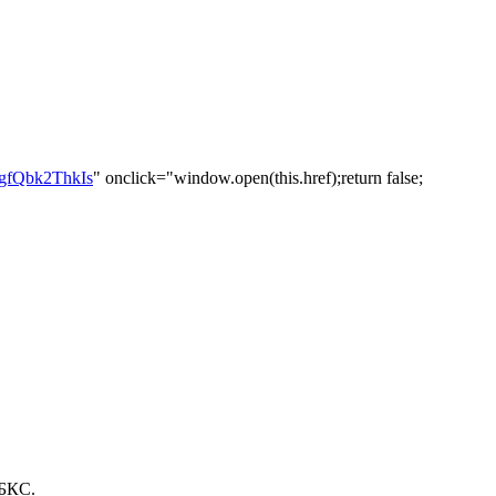
=gfQbk2ThkIs
" onclick="window.open(this.href);return false;
 БКС.