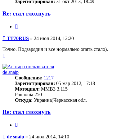
Зарегистрирован:
31 окт 2013, 18:49
Re: стал глохнуть
Цитата
Сообщение
TT70RUS
»
24 июл 2014, 12:20
Точно. Подзарядил и все нормально опять стало).
Вернуться
к
началу
de snaip
Сообщения:
1217
Зарегистрирован:
05 мар 2012, 17:18
Мотоцикл:
ММВЗ 3.115
Pannonia 250
Откуда:
Украина)Черкасская обл.
Re: стал глохнуть
Цитата
Сообщение
de snaip
»
24 июл 2014, 14:10