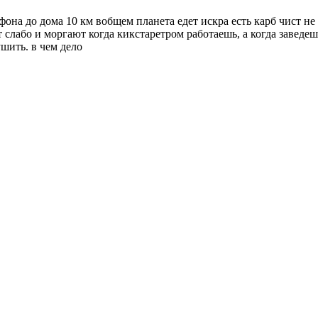
фона до дома 10 км вобщем планета едет искра есть карб чист не
 слабо и моргают когда кикстаретром работаешь, а когда заведешь
шить. в чем дело