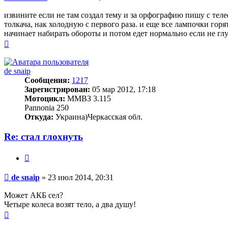
извините если не там создал тему и за орфографию пишу с теле
толкача, нак холодную с первого раза. и еще все лампочки горят
начинает набирать обороты и потом едет нормально если не глу
Вернуться
к
началу
de snaip
Сообщения:
1217
Зарегистрирован:
05 мар 2012, 17:18
Мотоцикл:
ММВЗ 3.115
Pannonia 250
Откуда:
Украина)Черкасская обл.
Re: стал глохнуть
Цитата
Сообщение
de snaip
»
23 июл 2014, 20:31
Может АКБ сел?
Четыре колеса возят тело, а два душу!
Вернуться
к