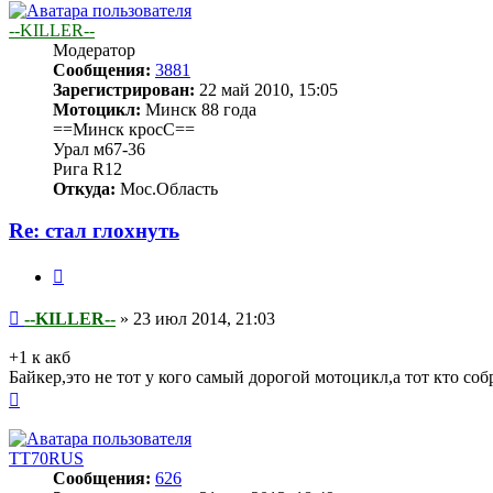
началу
--KILLER--
Модератор
Сообщения:
3881
Зарегистрирован:
22 май 2010, 15:05
Мотоцикл:
Минск 88 года
==Минск кросС==
Урал м67-36
Рига R12
Откуда:
Мос.Область
Re: стал глохнуть
Цитата
Сообщение
--KILLER--
»
23 июл 2014, 21:03
+1 к акб
Байкер,это не тот у кого самый дорогой мотоцикл,а тот кто со
Вернуться
к
началу
TT70RUS
Сообщения:
626