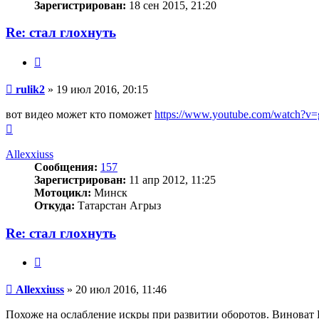
Зарегистрирован:
18 сен 2015, 21:20
Re: стал глохнуть
Цитата
Сообщение
rulik2
»
19 июл 2016, 20:15
вот видео может кто поможет
https://www.youtube.com/watch?v
Вернуться
к
началу
Allexxiuss
Сообщения:
157
Зарегистрирован:
11 апр 2012, 11:25
Мотоцикл:
Минск
Откуда:
Татарстан Агрыз
Re: стал глохнуть
Цитата
Сообщение
Allexxiuss
»
20 июл 2016, 11:46
Похоже на ослабление искры при развитии оборотов. Виноват