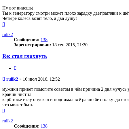
Ну вот видешь)
Ты к генератору смотри может плохо зарядку дает(загляни к щё
Четыре колеса возят тело, а два душу!
Вернуться
к
началу
rulik2
Сообщения:
138
Зарегистрирован:
18 сен 2015, 21:20
Re: стал глохнуть
Цитата
Сообщение
rulik2
»
16 июл 2016, 12:52
мужики привет помогите советом в чём причина 2 дня мучусь уж
краник чистил
карб тоже иглу опускал и поднимал всё равно без толку .до ет
что может быть
Вернуться
к
началу
rulik2
Сообщения:
138