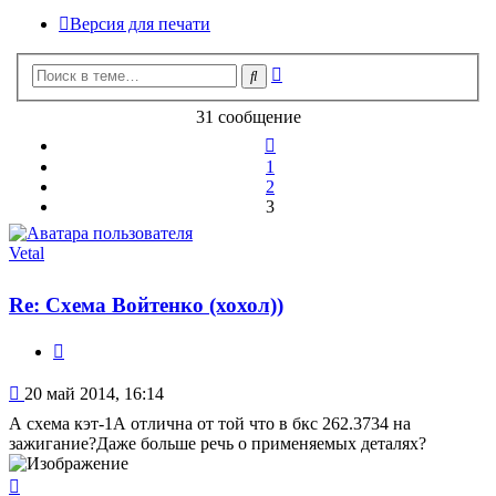
Версия для печати
Расширенный
Поиск
поиск
31 сообщение
Пред.
1
2
3
Vetal
Re: Схема Войтенко (хохол))
Цитата
Сообщение
20 май 2014, 16:14
А схема кэт-1А отлична от той что в бкс 262.3734 на
зажигание?Даже больше речь о применяемых деталях?
Вернуться