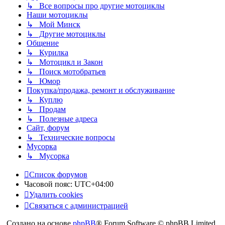
↳ Все вопросы про другие мотоциклы
Наши мотоциклы
↳ Мой Минск
↳ Другие мотоциклы
Общение
↳ Курилка
↳ Мотоцикл и Закон
↳ Поиск мотобратьев
↳ Юмор
Покупка/продажа, ремонт и обслуживание
↳ Куплю
↳ Продам
↳ Полезные адреса
Сайт, форум
↳ Технические вопросы
Мусорка
↳ Мусорка
Список форумов
Часовой пояс:
UTC+04:00
Удалить cookies
Связаться с администрацией
Создано на основе
phpBB
® Forum Software © phpBB Limited