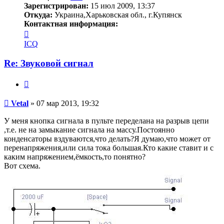
Зарегистрирован:
15 июл 2009, 13:37
Откуда:
Украина,Харьковская обл., г.Купянск
Контактная информация:
Контактная
информация
ICQ
пользователя
Vetal
Re: Звуковой сигнал
Цитата
Сообщение
Vetal
»
07 мар 2013, 19:32
У меня кнопка сигнала в пульте переделана на разрыв цепи
,т.е. не на замыкание сигнала на массу.Постоянно
конденсаторы вздуваются,что делать?Я думаю,что может от
перенапряжения,или сила тока большая.Кто какие ставит и с
каким напряжением,ёмкость,то понятно?
Вот схема.