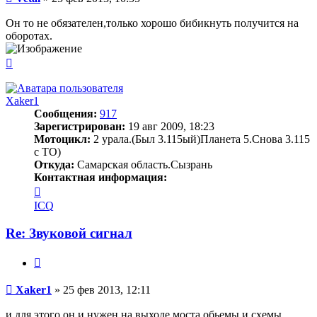
Он то не обязателен,только хорошо бибикнуть получится на
оборотах.
Вернуться
к
началу
Xaker1
Сообщения:
917
Зарегистрирован:
19 авг 2009, 18:23
Мотоцикл:
2 урала.(Был 3.115ый)Планета 5.Снова 3.115
с ТО)
Откуда:
Самарская область.Сызрань
Контактная информация:
Контактная
информация
ICQ
пользователя
Xaker1
Re: Звуковой сигнал
Цитата
Сообщение
Xaker1
»
25 фев 2013, 12:11
и для этого он и нужен на выходе моста.обьемы и схемы