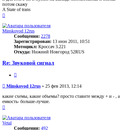
потом скажу
A State of trans
Вернуться
к
началу
Minskovod 12rus
Сообщения:
2278
Зарегистрирован:
13 июн 2011, 10:51
Мотоцикл:
Кроссач 3.221
Откуда:
Нижний Новгород 52RUS
Re: Звуковой сигнал
Цитата
Сообщение
Minskovod 12rus
»
25 фев 2013, 12:14
какие схемы, какие объемы? просто ставите между + и - , а
емкость- больше-лучше.
Вернуться
к
началу
Vetal
Сообщения:
492