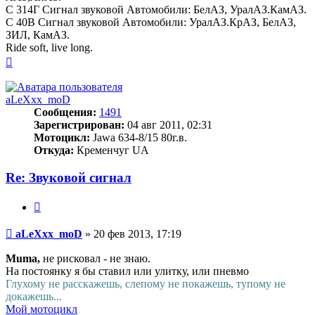
С 314Г Сигнал звуковой Автомобили: БелАЗ, УралАЗ.КамАЗ.
С 40В Сигнал звуковой Автомобили: УралАЗ.КрАЗ, БелАЗ,
ЗИЛ, КамАЗ.
Ride soft, live long.
Вернуться
к
началу
aLeXxx_moD
Сообщения:
1491
Зарегистрирован:
04 авг 2011, 02:31
Мотоцикл:
Jawa 634-8/15 80г.в.
Откуда:
Кременчуг UA
Re: Звуковой сигнал
Цитата
Сообщение
aLeXxx_moD
»
20 фев 2013, 17:19
Muma,
не рисковал - не знаю.
На постоянку я бы ставил или улитку, или пневмо
Глухому не расскажешь, слепому не покажешь, тупому не
докажешь...
Мой мотоцикл