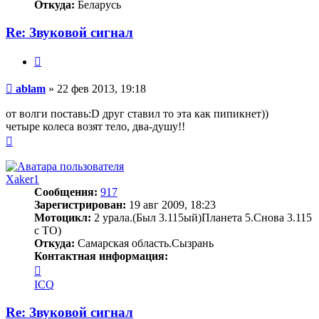
Откуда:
Беларусь
Re: Звуковой сигнал
Цитата
Сообщение
ablam
»
22 фев 2013, 19:18
от волги поставь:D друг ставил то эта как пипикнет))
четыре колеса возят тело, два-душу!!
Вернуться
к
началу
Xaker1
Сообщения:
917
Зарегистрирован:
19 авг 2009, 18:23
Мотоцикл:
2 урала.(Был 3.115ый)Планета 5.Снова 3.115
с ТО)
Откуда:
Самарская область.Сызрань
Контактная информация:
Контактная
информация
ICQ
пользователя
Xaker1
Re: Звуковой сигнал