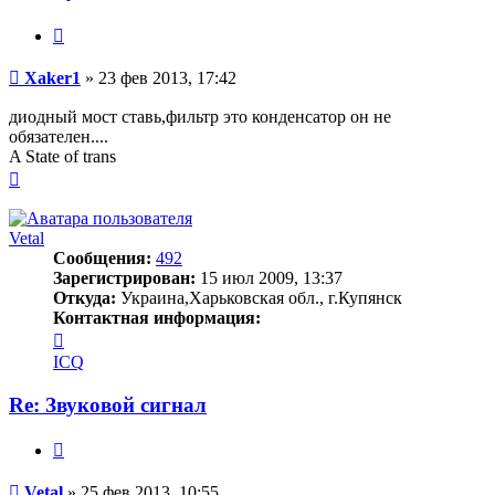
Цитата
Сообщение
Xaker1
»
23 фев 2013, 17:42
диодный мост ставь,фильтр это конденсатор он не
обязателен....
A State of trans
Вернуться
к
началу
Vetal
Сообщения:
492
Зарегистрирован:
15 июл 2009, 13:37
Откуда:
Украина,Харьковская обл., г.Купянск
Контактная информация:
Контактная
информация
ICQ
пользователя
Vetal
Re: Звуковой сигнал
Цитата
Сообщение
Vetal
»
25 фев 2013, 10:55