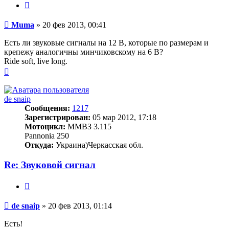
Цитата
Сообщение
Muma
»
20 фев 2013, 00:41
Есть ли звуковые сигналы на 12 В, которые по размерам и
крепежу аналогичны минчиковскому на 6 В?
Ride soft, live long.
Вернуться
к
началу
de snaip
Сообщения:
1217
Зарегистрирован:
05 мар 2012, 17:18
Мотоцикл:
ММВЗ 3.115
Pannonia 250
Откуда:
Украина)Черкасская обл.
Re: Звуковой сигнал
Цитата
Сообщение
de snaip
»
20 фев 2013, 01:14
Есть!