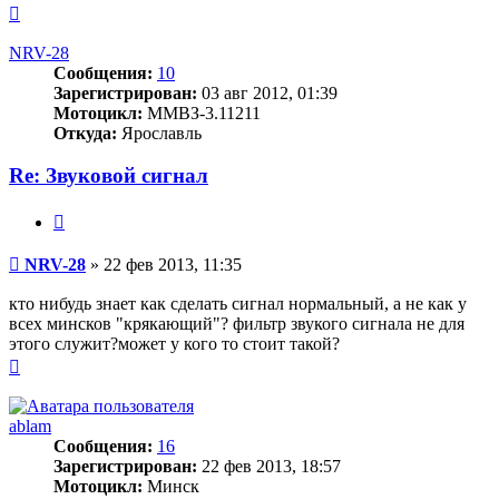
Вернуться
к
началу
NRV-28
Сообщения:
10
Зарегистрирован:
03 авг 2012, 01:39
Мотоцикл:
ММВЗ-3.11211
Откуда:
Ярославль
Re: Звуковой сигнал
Цитата
Сообщение
NRV-28
»
22 фев 2013, 11:35
кто нибудь знает как сделать сигнал нормальный, а не как у
всех минсков "крякающий"? фильтр звукого сигнала не для
этого служит?может у кого то стоит такой?
Вернуться
к
началу
ablam
Сообщения:
16
Зарегистрирован:
22 фев 2013, 18:57
Мотоцикл:
Минск