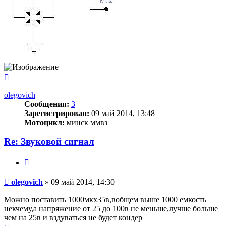
Вернуться
к
началу
olegovich
Сообщения:
3
Зарегистрирован:
09 май 2014, 13:48
Мотоцикл:
минск ммвз
Re: Звуковой сигнал
Цитата
Сообщение
olegovich
»
09 май 2014, 14:30
Можно поставить 1000мкx35в,вобщем выше 1000 емкость
некчему,а напряжение от 25 до 100в не меньше,лучше больше
чем на 25в и вздуваться не будет кондер