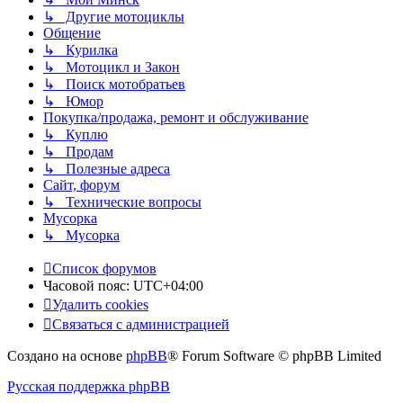
↳ Другие мотоциклы
Общение
↳ Курилка
↳ Мотоцикл и Закон
↳ Поиск мотобратьев
↳ Юмор
Покупка/продажа, ремонт и обслуживание
↳ Куплю
↳ Продам
↳ Полезные адреса
Сайт, форум
↳ Технические вопросы
Мусорка
↳ Мусорка
Список форумов
Часовой пояс:
UTC+04:00
Удалить cookies
Связаться с администрацией
Создано на основе
phpBB
® Forum Software © phpBB Limited
Русская поддержка phpBB