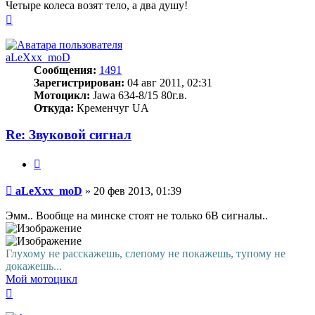
Четыре колеса возят тело, а два душу!
Вернуться
к
началу
aLeXxx_moD
Сообщения:
1491
Зарегистрирован:
04 авг 2011, 02:31
Мотоцикл:
Jawa 634-8/15 80г.в.
Откуда:
Кременчуг UA
Re: Звуковой сигнал
Цитата
Сообщение
aLeXxx_moD
»
20 фев 2013, 01:39
Эмм.. Вообще на минске стоят не только 6В сигналы..
Глухому не расскажешь, слепому не покажешь, тупому не
докажешь...
Мой мотоцикл
Вернуться
к