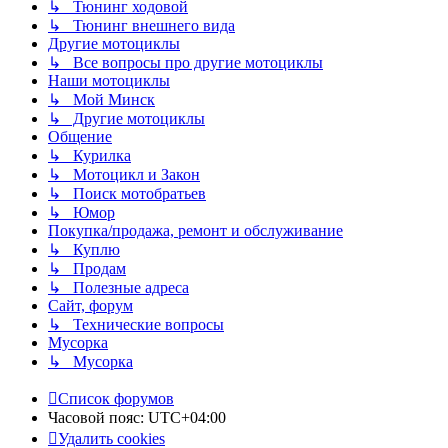
↳ Тюнинг ходовой
↳ Тюнинг внешнего вида
Другие мотоциклы
↳ Все вопросы про другие мотоциклы
Наши мотоциклы
↳ Мой Минск
↳ Другие мотоциклы
Общение
↳ Курилка
↳ Мотоцикл и Закон
↳ Поиск мотобратьев
↳ Юмор
Покупка/продажа, ремонт и обслуживание
↳ Куплю
↳ Продам
↳ Полезные адреса
Сайт, форум
↳ Технические вопросы
Мусорка
↳ Мусорка
Список форумов
Часовой пояс:
UTC+04:00
Удалить cookies