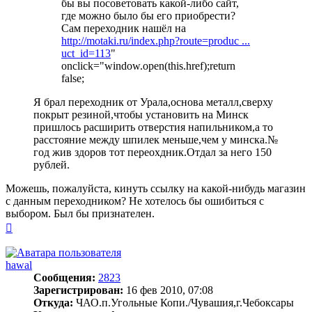
бы вы посоветовать какой-либо сайт,
где можно было бы его приобрести?
Сам переходник нашёл на
http://motaki.ru/index.php?route=produc ...
uct_id=113
"
onclick="window.open(this.href);return
false;
Я брал переходник от Урала,основа металл,сверху
покрыт резиной,чтобы установить на Минск
пришлось расширить отверстия напильником,а то
расстояние между шпилек меньше,чем у минска.№
год жив здоров тот переохдник.Отдал за него 150
рублей.
Можешь, пожалуйста, кинуть ссылку на какой-нибудь магазин
с данным переходником? Не хотелось бы ошибиться с
выбором. Был бы признателен.
Вернуться
к
началу
hawal
Сообщения:
2823
Зарегистрирован:
16 фев 2010, 07:08
Откуда:
ЧАО.п.Угольные Копи./Чувашия,г.Чебоксары