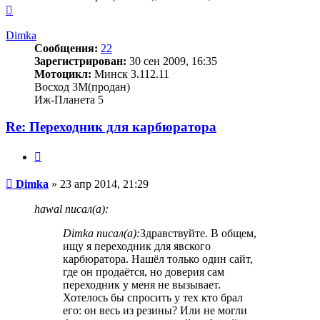
Вернуться
к
началу
Dimka
Сообщения:
22
Зарегистрирован:
30 сен 2009, 16:35
Мотоцикл:
Минск 3.112.11
Восход 3М(продан)
Иж-Планета 5
Re: Переходник для карбюратора
Цитата
Сообщение
Dimka
»
23 апр 2014, 21:29
hawal писал(а):
Dimka писал(а):
Здравствуйте. В общем,
ищу я переходник для явского
карбюратора. Нашёл только один сайт,
где он продаётся, но доверия сам
переходник у меня не вызывает.
Хотелось бы спросить у тех кто брал
его: он весь из резины? Или не могли