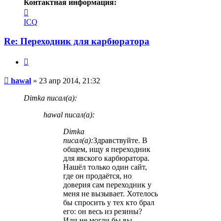
Контактная информация:
Контактная
информация
ICQ
пользователя
hawal
Re: Переходник для карбюратора
Цитата
Сообщение
hawal
»
23 апр 2014, 21:32
Dimka писал(а):
hawal писал(а):
Dimka
писал(а):
Здравствуйте. В
общем, ищу я переходник
для явского карбюратора.
Нашёл только один сайт,
где он продаётся, но
доверия сам переходник у
меня не вызывает. Хотелось
бы спросить у тех кто брал
его: он весь из резины?
Или не могли бы вы