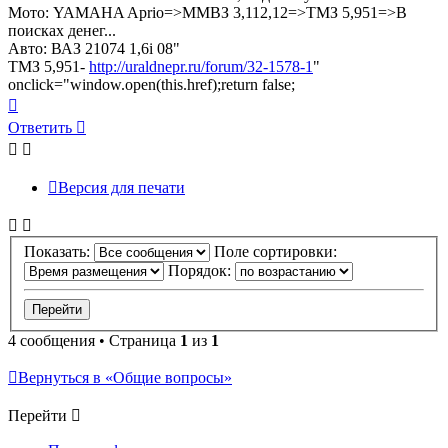
Мото: YAMAHA Aprio=>ММВЗ 3,112,12=>ТМЗ 5,951=>В
поисках денег...
Авто: ВАЗ 21074 1,6i 08"
ТМЗ 5,951-
http://uraldnepr.ru/forum/32-1578-1
"
onclick="window.open(this.href);return false;
Вернуться
к
Ответить
началу
Версия для печати
Показать:
Поле сортировки:
Порядок:
4 сообщения • Страница
1
из
1
Вернуться в «Общие вопросы»
Перейти