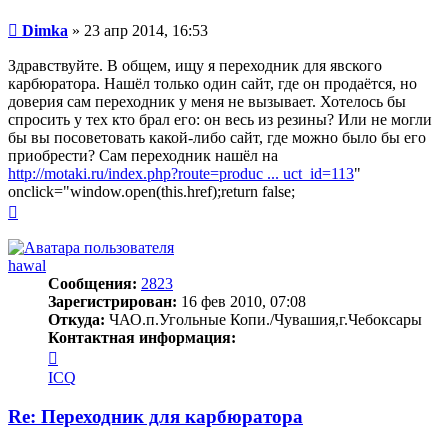
Сообщение
Dimka
»
23 апр 2014, 16:53
Здравствуйте. В общем, ищу я переходник для явского
карбюратора. Нашёл только один сайт, где он продаётся, но
доверия сам переходник у меня не вызывает. Хотелось бы
спросить у тех кто брал его: он весь из резины? Или не могли
бы вы посоветовать какой-либо сайт, где можно было бы его
приобрести? Сам переходник нашёл на
http://motaki.ru/index.php?route=produc ... uct_id=113
"
onclick="window.open(this.href);return false;
Вернуться
к
началу
hawal
Сообщения:
2823
Зарегистрирован:
16 фев 2010, 07:08
Откуда:
ЧАО.п.Угольные Копи./Чувашия,г.Чебоксары
Контактная информация:
Контактная
информация
ICQ
пользователя
hawal
Re: Переходник для карбюратора