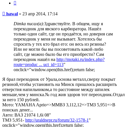
Цитата
Сообщение
hawal
»
23 апр 2014, 17:14
Dimka писал(а):
Здравствуйте. В общем, ищу я
переходник для явского карбюратора. Нашёл
только один сайт, где он продаётся, но доверия сам
переходник у меня не вызывает. Хотелось бы
спросить у тех кто брал его: он весь из резины?
Или не могли бы вы посоветовать какой-либо
сайт, где можно было бы его приобрести? Сам
переходник нашёл на
http://motaki.ru/index.php?
route=produc ... uct_id=113
"
onclick="window.open(this.href);return false;
Я брал переходник от Урала,основа металл,сверху покрыт
резиной,чтобы установить на Минск пришлось расширить
отверстия напильником,а то расстояние между шпилек
меньше,чем у минска.№ год жив здоров тот переохдник.Отдал
за него 150 рублей.
Мото: YAMAHA Aprio=>ММВЗ 3,112,12=>ТМЗ 5,951=>В
поисках денег...
Авто: ВАЗ 21074 1,6i 08"
ТМЗ 5,951-
http://uraldnepr.ru/forum/32-1578-1
"
onclick="window.open(this.href);return false;