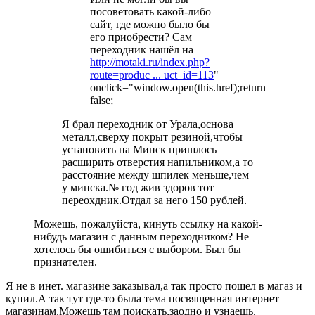
посоветовать какой-либо
сайт, где можно было бы
его приобрести? Сам
переходник нашёл на
http://motaki.ru/index.php?
route=produc ... uct_id=113
"
onclick="window.open(this.href);return
false;
Я брал переходник от Урала,основа
металл,сверху покрыт резиной,чтобы
установить на Минск пришлось
расширить отверстия напильником,а то
расстояние между шпилек меньше,чем
у минска.№ год жив здоров тот
переохдник.Отдал за него 150 рублей.
Можешь, пожалуйста, кинуть ссылку на какой-
нибудь магазин с данным переходником? Не
хотелось бы ошибиться с выбором. Был бы
признателен.
Я не в инет. магазине заказывал,а так просто пошел в магаз и
купил.А так тут где-то была тема посвященная интернет
магазинам.Можешь там поискать,заодно и узнаешь.