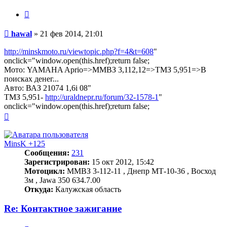
Цитата
Сообщение
hawal
»
21 фев 2014, 21:01
http://minskmoto.ru/viewtopic.php?f=4&t=608
"
onclick="window.open(this.href);return false;
Мото: YAMAHA Aprio=>ММВЗ 3,112,12=>ТМЗ 5,951=>В
поисках денег...
Авто: ВАЗ 21074 1,6i 08"
ТМЗ 5,951-
http://uraldnepr.ru/forum/32-1578-1
"
onclick="window.open(this.href);return false;
Вернуться
к
началу
MinsK +125
Сообщения:
231
Зарегистрирован:
15 окт 2012, 15:42
Мотоцикл:
ММВЗ 3-112-11 , Днепр МТ-10-36 , Восход
3м , Jawa 350 634.7.00
Откуда:
Калужская область
Re: Контактное зажигание