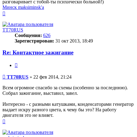
разговаривает с тобой-ты психически больной!)
Минск maksiminsk'а
Вернуться
к
началу
TT70RUS
Сообщения:
626
Зарегистрирован:
31 окт 2013, 18:49
Re: Контактное зажигание
Цитата
Сообщение
TT70RUS
»
22 фев 2014, 21:24
Всем огромное спасибо за схемы (особенно за последнюю).
Собрал зажигание, выставил, завел.
Интересно - с разными катушками, конденсаторами генератор
выдает искру разного цвета, к чему бы это? На работу
двигателя это не влияет.
Вернуться
к
началу