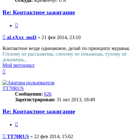
Откуда:
Кременчуг UA
Re: Контактное зажигание
Цитата
Сообщение
aLeXxx_moD
»
21 фев 2014, 23:10
Контактное везде одинаковое, делай по принципу муравья.
Глухому не расскажешь, слепому не покажешь, тупому не
докажешь...
Мой мотоцикл
Вернуться
к
началу
TT70RUS
Сообщения:
626
Зарегистрирован:
31 окт 2013, 18:49
Re: Контактное зажигание
Цитата
Сообщение
TT70RUS
»
22 фев 2014, 15:02