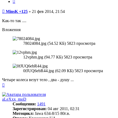
Цитата
Сообщение
MinsK +125
»
21 фев 2014, 21:54
Как-то так ....
Вложения
78024084.jpg (54.52 КБ) 5823 просмотра
12vphm.jpg (94.77 КБ) 5823 просмотра
0fJUQ6ebR44.jpg (62.09 КБ) 5823 просмотра
Четыре колеса везут тело , два - душу ...
Вернуться
к
началу
aLeXxx_moD
Сообщения:
1491
Зарегистрирован:
04 авг 2011, 02:31
Мотоцикл:
Jawa 634-8/15 80г.в.