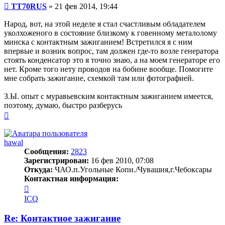
Сообщение
TT70RUS
»
21 фев 2014, 19:44
Народ, вот, на этой неделе я стал счастливым обладателем
уколхоженого в состояние близкому к говенному металолому
минска с контактным зажиганием! Встретился я с ним
впервые и возник вопрос, там должен где-то возле генератора
стоять конденсатор это я точно знаю, а на моем генераторе его
нет. Кроме того нету проводов на бобине вообще. Помогите
мне собрать зажигание, схемкой там или фотографией.
З.Ы. опыт с муравьевским контактным зажиганием имеется,
поэтому, думаю, быстро разберусь
Вернуться
к
началу
hawal
Сообщения:
2823
Зарегистрирован:
16 фев 2010, 07:08
Откуда:
ЧАО.п.Угольные Копи./Чувашия,г.Чебоксары
Контактная информация:
Контактная
информация
ICQ
пользователя
hawal
Re: Контактное зажигание