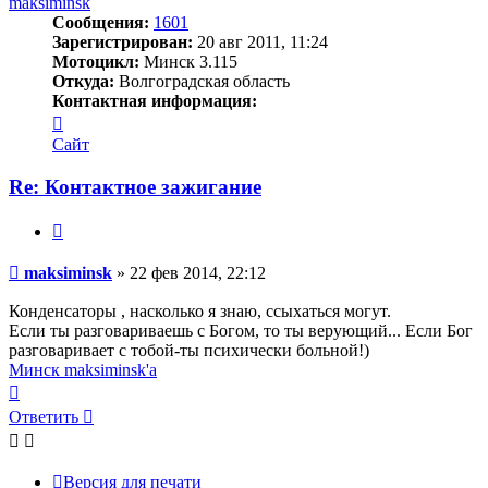
maksiminsk
Сообщения:
1601
Зарегистрирован:
20 авг 2011, 11:24
Мотоцикл:
Минск 3.115
Откуда:
Волгоградская область
Контактная информация:
Контактная
информация
Сайт
пользователя
maksiminsk
Re: Контактное зажигание
Цитата
Сообщение
maksiminsk
»
22 фев 2014, 22:12
Конденсаторы , насколько я знаю, ссыхаться могут.
Если ты разговариваешь с Богом, то ты верующий... Если Бог
разговаривает с тобой-ты психически больной!)
Минск maksiminsk'а
Вернуться
к
Ответить
началу
Версия для печати