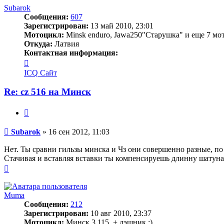
началу
Subarok
Сообщения:
607
Зарегистрирован:
13 май 2010, 23:01
Мотоцикл:
Minsk enduro, Jawa250"Старушка" и еще 7 мот
Откуда:
Латвия
Контактная информация:
Контактная
информация
ICQ
Сайт
пользователя
Subarok
Re: cz 516 на Минск
Цитата
Сообщение
Subarok
»
16 сен 2012, 11:03
Нет. Ты сравни гильзы минска и Чз они совершенно разные, по
Стачивая и вставляя вставки ты компенсируешь длинну шатуна
Вернуться
к
началу
Muma
Сообщения:
212
Зарегистрирован:
10 авг 2010, 23:37
Мотоцикл:
Минск 3.115, + дэшник :)