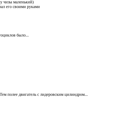
 у чизы маленький)
брал его своими руками
оциклов было...
 Тем полее двигатель с лидеровским цилиндром...