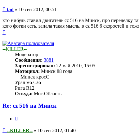
Сообщение
tad
»
10 сен 2012, 00:51
кто нибудь ставил двигатель cz 516 на Минск, про переделку т
кого фотки есть, запала такая мысль, в cz 516 6 скоростей и т
Вернуться
к
началу
--KILLER--
Модератор
Сообщения:
3881
Зарегистрирован:
22 май 2010, 15:05
Мотоцикл:
Минск 88 года
==Минск кросС==
Урал м67-36
Рига R12
Откуда:
Мос.Область
Re: cz 516 на Минск
Цитата
Сообщение
--KILLER--
»
10 сен 2012, 01:40