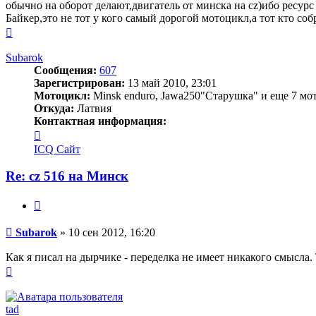
обычно на оборот делают,двигатель от минска на cz)ибо ресурс
Байкер,это не тот у кого самый дорогой мотоцикл,а тот кто со
Вернуться
к
началу
Subarok
Сообщения:
607
Зарегистрирован:
13 май 2010, 23:01
Мотоцикл:
Minsk enduro, Jawa250"Старушка" и еще 7 мот
Откуда:
Латвия
Контактная информация:
Контактная
информация
ICQ
Сайт
пользователя
Subarok
Re: cz 516 на Минск
Цитата
Сообщение
Subarok
»
10 сен 2012, 16:20
Как я писал на дырчике - переделка не имеет никакого смысла.
Вернуться
к
началу
tad