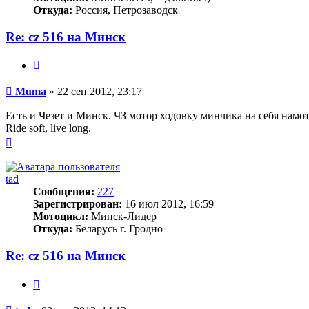
Откуда:
Россия, Петрозаводск
Re: cz 516 на Минск
Цитата
Сообщение
Muma
»
22 сен 2012, 23:17
Есть и Чезет и Минск. ЧЗ мотор ходовку минчика на себя намот
Ride soft, live long.
Вернуться
к
началу
tad
Сообщения:
227
Зарегистрирован:
16 июл 2012, 16:59
Мотоцикл:
Минск-Лидер
Откуда:
Беларусь г. Гродно
Re: cz 516 на Минск
Цитата
Сообщение