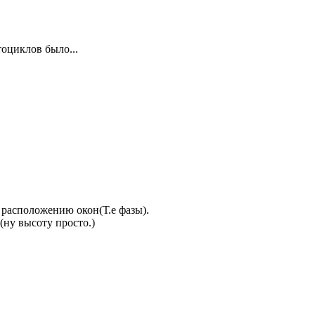
оциклов было...
 расположению окон(Т.е фазы).
(ну высоту просто.)