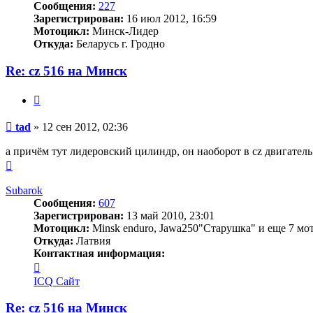
Сообщения:
227
Зарегистрирован:
16 июл 2012, 16:59
Мотоцикл:
Минск-Лидер
Откуда:
Беларусь г. Гродно
Re: cz 516 на Минск
Цитата
Сообщение
tad
»
12 сен 2012, 02:36
а причём тут лидеровский цилиндр, он наоборот в cz двигатель
Вернуться
к
началу
Subarok
Сообщения:
607
Зарегистрирован:
13 май 2010, 23:01
Мотоцикл:
Minsk enduro, Jawa250"Старушка" и еще 7 мот
Откуда:
Латвия
Контактная информация:
Контактная
информация
ICQ
Сайт
пользователя
Subarok
Re: cz 516 на Минск