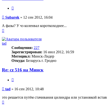
Цитата
Сообщение
Subarok
»
12 сен 2012, 16:04
А фазы? У чз коленвал короткоходнее...
Вернуться
к
началу
tad
Сообщения:
227
Зарегистрирован:
16 июл 2012, 16:59
Мотоцикл:
Минск-Лидер
Откуда:
Беларусь г. Гродно
Re: cz 516 на Минск
Цитата
Сообщение
tad
»
16 сен 2012, 10:48
это решается путём стачивания цилиндра или установкой вста
Вернуться
к