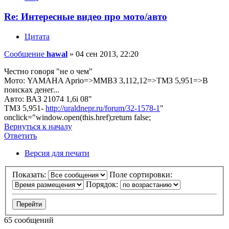
Re: Интересные видео про мото/авто
Цитата
Сообщение
hawal
»
04 сен 2013, 22:20
Честно говоря "не о чем"
Мото: YAMAHA Aprio=>ММВЗ 3,112,12=>ТМЗ 5,951=>В
поисках денег...
Авто: ВАЗ 21074 1,6i 08"
ТМЗ 5,951-
http://uraldnepr.ru/forum/32-1578-1
"
onclick="window.open(this.href);return false;
Вернуться к началу
Ответить
Версия для печати
Показать:
Поле сортировки:
Порядок:
65 сообщений