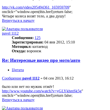
http://vk.com/video205494361_165959709
"
onclick="window.open(this.href);return false;
Четыре колеса возят тело, а два душу!
Вернуться к началу
pavel 1112
Сообщения:
125
Зарегистрирован:
04 янв 2012, 15:10
Мотоцикл:
китаевод
Откуда:
воронеж
Re: Интересные видео про мото/авто
Цитата
Сообщение
pavel 1112
»
04 сен 2013, 16:12
было или нет но мужик отжёг!
http://www.youtube.com/watch?v=yGLYkhmSk5g
"
onclick="window.open(this.href);return false;
Вернуться к началу