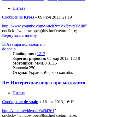
Цитата
Сообщение
Kross
»
09 июл 2013, 21:19
http://www.youtube.com/watch?v=VxBzvziYAdk
"
onclick="window.open(this.href);return false;
Вернуться к началу
de snaip
Сообщения:
1217
Зарегистрирован:
05 мар 2012, 17:18
Мотоцикл:
ММВЗ 3.115
Pannonia 250
Откуда:
Украина)Черкасская обл.
Re: Интересные видео про мото/авто
Цитата
Сообщение
de snaip
»
16 авг 2013, 16:19
http://vk.com/videos205494361
"
onclick="window.open(this.href);return false;