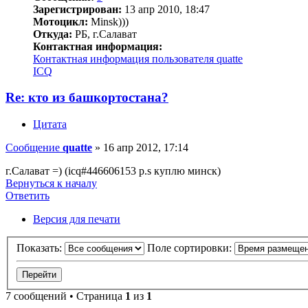
Зарегистрирован:
13 апр 2010, 18:47
Мотоцикл:
Minsk)))
Откуда:
РБ, г.Салават
Контактная информация:
Контактная информация пользователя quatte
ICQ
Re: кто из башкортостана?
Цитата
Сообщение
quatte
»
16 апр 2012, 17:14
г.Салават =) (icq#446606153 p.s куплю минск)
Вернуться к началу
Ответить
Версия для печати
Показать:
Поле сортировки:
7 сообщений • Страница
1
из
1