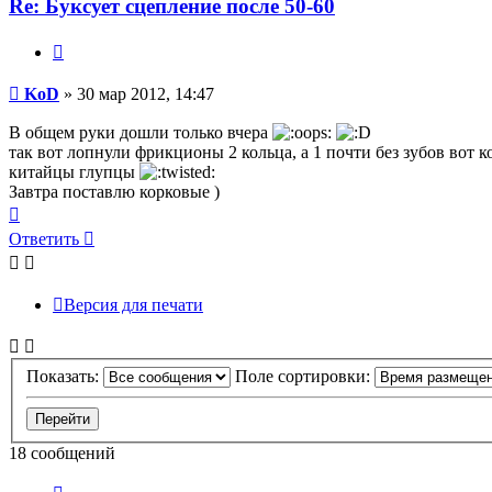
Re: Буксует сцепление после 50-60
Цитата
Сообщение
KoD
»
30 мар 2012, 14:47
В общем руки дошли только вчера
так вот лопнули фрикционы 2 кольца, а 1 почти без зубов вот к
китайцы глупцы
Завтра поставлю корковые )
Вернуться
к
Ответить
началу
Версия для печати
Показать:
Поле сортировки:
18 сообщений
Пред.