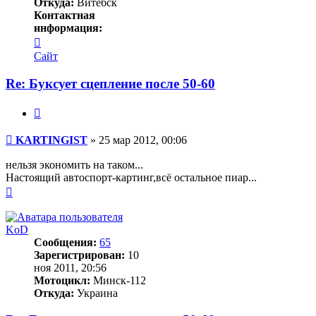
Откуда:
Витебск
Контактная
информация:
Контактная
информация
Сайт
пользователя
KARTINGIST
Re: Буксует сцепление после 50-60
Цитата
Сообщение
KARTINGIST
»
25 мар 2012, 00:06
нельзя экономить на таком...
Настоящий автоспорт-картинг,всё остальное пиар...
Вернуться
к
началу
KoD
Сообщения:
65
Зарегистрирован:
10
ноя 2011, 20:56
Мотоцикл:
Минск-112
Откуда:
Украина