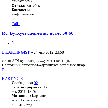
двигателем)
Откуда:
Витебск
Контактная
информация:
Контактная
информация
Сайт
пользователя
KARTINGIST
Re: Буксует сцепление после 50-60
Цитата
Сообщение
KARTINGIST
»
24 мар 2012, 23:58
я лью АТФку....кастрол....у меня всё норм...
Настоящий автоспорт-картинг,всё остальное пиар...
Вернуться
к
началу
KARTINGIST
Сообщения:
92
Зарегистрирован:
19
дек 2011, 18:46
Мотоцикл:
Картинг
аку-83 с минским
двигателем)