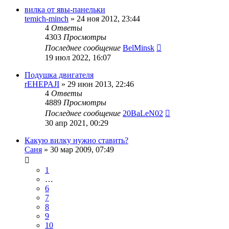
вилка от явы-панельки
temich-minch
»
24 ноя 2012, 23:44
4
Ответы
4303
Просмотры
Последнее сообщение
BelMinsk
19 июл 2022, 16:07
Подушка двигателя
rEHEPAJI
»
29 июн 2013, 22:46
4
Ответы
4889
Просмотры
Последнее сообщение
20BaLeN02
30 апр 2021, 00:29
Какую вилку нужно ставить?
Саня
»
30 мар 2009, 07:49
1
…
6
7
8
9
10