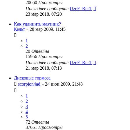
20660
Просмотры
Последнее сообщение
UzeF_RusT
23 мар 2018, 07:20
Как удлинить маятник?
Кельт
»
28 мар 2009, 11:45
1
2
20
Ответы
15956
Просмотры
Последнее сообщение
UzeF_RusT
21 мар 2018, 07:13
Дисковые тормоза
scorpion4ad
»
24 июн 2009, 21:48
1
2
3
4
5
72
Ответы
37651
Просмотры