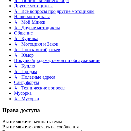
↳ Тюнинг внешнего вида
Другие мотоциклы
↳ Все вопросы про другие мотоциклы
Наши мотоциклы
↳ Мой Минск
↳ Другие мотоциклы
Общение
↳ Курилка
↳ Мотоцикл и Закон
↳ Поиск мотобратьев
↳ Юмор
Покупка/продажа, ремонт и обслуживание
↳ Куплю
↳ Продам
↳ Полезные адреса
Сайт, форум
↳ Технические вопросы
Мусорка
↳ Мусорка
Права доступа
Вы
не можете
начинать темы
Вы
не можете
отвечать на сообщения