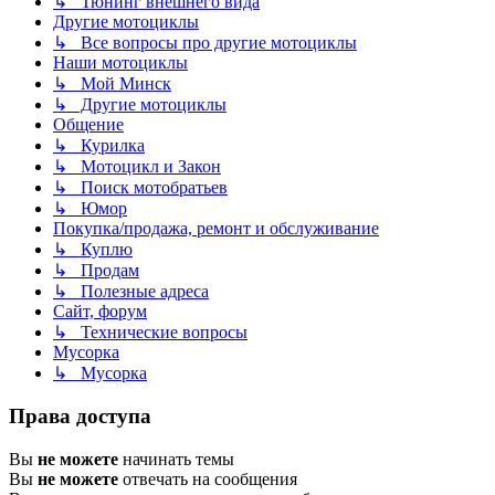
↳ Тюнинг внешнего вида
Другие мотоциклы
↳ Все вопросы про другие мотоциклы
Наши мотоциклы
↳ Мой Минск
↳ Другие мотоциклы
Общение
↳ Курилка
↳ Мотоцикл и Закон
↳ Поиск мотобратьев
↳ Юмор
Покупка/продажа, ремонт и обслуживание
↳ Куплю
↳ Продам
↳ Полезные адреса
Сайт, форум
↳ Технические вопросы
Мусорка
↳ Мусорка
Права доступа
Вы
не можете
начинать темы
Вы
не можете
отвечать на сообщения