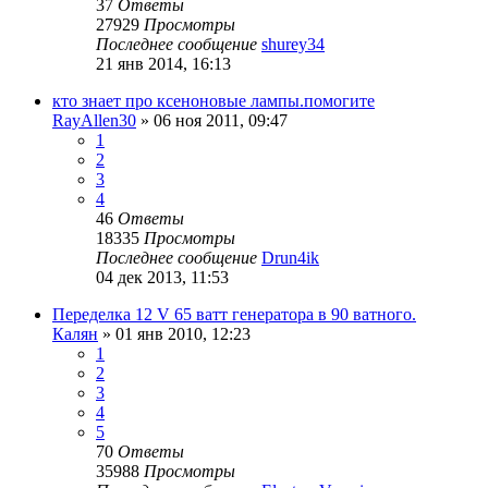
37
Ответы
27929
Просмотры
Последнее сообщение
shurey34
21 янв 2014, 16:13
кто знает про ксеноновые лампы.помогите
RayAllen30
»
06 ноя 2011, 09:47
1
2
3
4
46
Ответы
18335
Просмотры
Последнее сообщение
Drun4ik
04 дек 2013, 11:53
Переделка 12 V 65 ватт генератора в 90 ватного.
Калян
»
01 янв 2010, 12:23
1
2
3
4
5
70
Ответы
35988
Просмотры