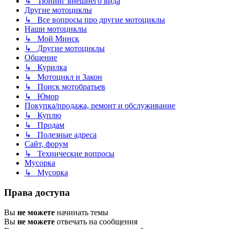
↳ Тюнинг внешнего вида
Другие мотоциклы
↳ Все вопросы про другие мотоциклы
Наши мотоциклы
↳ Мой Минск
↳ Другие мотоциклы
Общение
↳ Курилка
↳ Мотоцикл и Закон
↳ Поиск мотобратьев
↳ Юмор
Покупка/продажа, ремонт и обслуживание
↳ Куплю
↳ Продам
↳ Полезные адреса
Сайт, форум
↳ Технические вопросы
Мусорка
↳ Мусорка
Права доступа
Вы
не можете
начинать темы
Вы
не можете
отвечать на сообщения