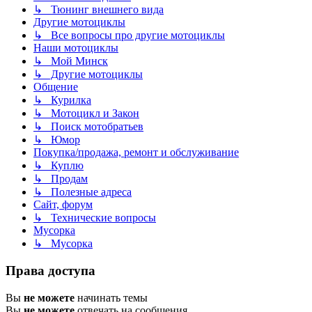
↳ Тюнинг внешнего вида
Другие мотоциклы
↳ Все вопросы про другие мотоциклы
Наши мотоциклы
↳ Мой Минск
↳ Другие мотоциклы
Общение
↳ Курилка
↳ Мотоцикл и Закон
↳ Поиск мотобратьев
↳ Юмор
Покупка/продажа, ремонт и обслуживание
↳ Куплю
↳ Продам
↳ Полезные адреса
Сайт, форум
↳ Технические вопросы
Мусорка
↳ Мусорка
Права доступа
Вы
не можете
начинать темы
Вы
не можете
отвечать на сообщения