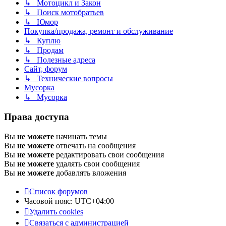
↳ Мотоцикл и Закон
↳ Поиск мотобратьев
↳ Юмор
Покупка/продажа, ремонт и обслуживание
↳ Куплю
↳ Продам
↳ Полезные адреса
Сайт, форум
↳ Технические вопросы
Мусорка
↳ Мусорка
Права доступа
Вы
не можете
начинать темы
Вы
не можете
отвечать на сообщения
Вы
не можете
редактировать свои сообщения
Вы
не можете
удалять свои сообщения
Вы
не можете
добавлять вложения
Список форумов
Часовой пояс:
UTC+04:00
Удалить cookies
Связаться с администрацией