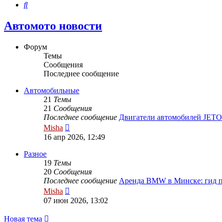
Поиск
Автомото новости
Форум
Темы
Сообщения
Последнее сообщение
Автомобильные
21
Темы
21
Сообщения
Последнее сообщение
Двигатели автомобилей JE
Перейти
Misha
к
16 апр 2026, 12:49
последнему
сообщению
Разное
19
Темы
20
Сообщения
Последнее сообщение
Аренда BMW в Минске: гид 
Перейти
Misha
к
07 июн 2026, 13:02
последнему
сообщению
Новая тема