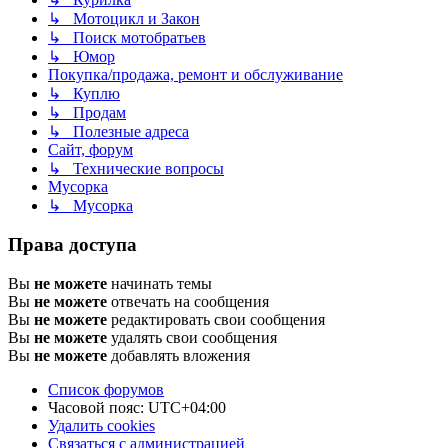
↳ Мотоцикл и Закон
↳ Поиск мотобратьев
↳ Юмор
Покупка/продажа, ремонт и обслуживание
↳ Куплю
↳ Продам
↳ Полезные адреса
Сайт, форум
↳ Технические вопросы
Мусорка
↳ Мусорка
Права доступа
Вы
не можете
начинать темы
Вы
не можете
отвечать на сообщения
Вы
не можете
редактировать свои сообщения
Вы
не можете
удалять свои сообщения
Вы
не можете
добавлять вложения
Список форумов
Часовой пояс:
UTC+04:00
Удалить cookies
Связаться с администрацией