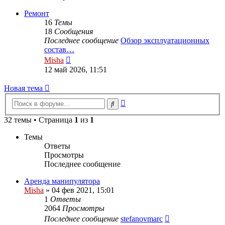
последнему
сообщению
Ремонт
16
Темы
18
Сообщения
Последнее сообщение
Обзор эксплуатационных
состав…
Перейти
Misha
к
12 май 2026, 11:51
последнему
сообщению
Новая тема
Расширенный
Поиск
поиск
32 темы • Страница
1
из
1
Темы
Ответы
Просмотры
Последнее сообщение
Аренда манипулятора
Misha
»
04 фев 2021, 15:01
1
Ответы
2064
Просмотры
Последнее сообщение
stefanovmarc