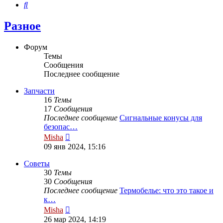
Поиск
Разное
Форум
Темы
Сообщения
Последнее сообщение
Запчасти
16
Темы
17
Сообщения
Последнее сообщение
Сигнальные конусы для
безопас…
Перейти
Misha
к
09 янв 2024, 15:16
последнему
сообщению
Советы
30
Темы
30
Сообщения
Последнее сообщение
Термобелье: что это такое и
к…
Перейти
Misha
к
26 мар 2024, 14:19