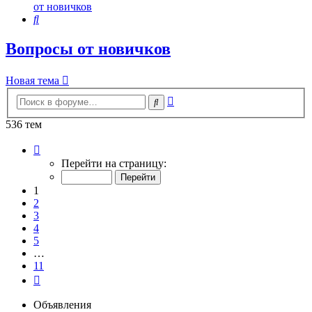
от новичков
Поиск
Вопросы от новичков
Новая тема
Расширенный
Поиск
поиск
536 тем
Страница
1
Перейти на страницу:
из
11
1
2
3
4
5
…
11
След.
Объявления