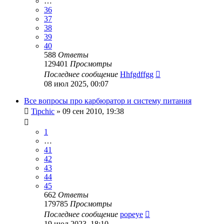
…
36
37
38
39
40
588
Ответы
129401
Просмотры
Последнее сообщение
Hhfgdffgg
08 июл 2025, 00:07
Все вопросы про карбюратор и систему питания
Tipchic
»
09 сен 2010, 19:38
1
…
41
42
43
44
45
662
Ответы
179785
Просмотры
Последнее сообщение
popeye
19 июл 2023, 18:10