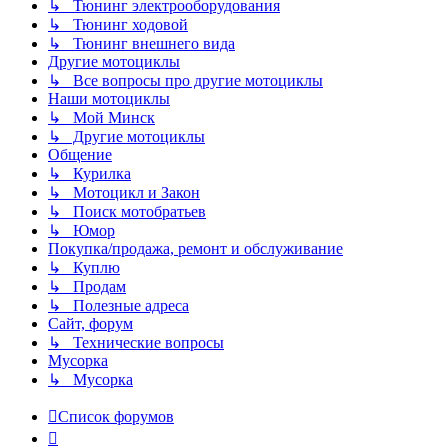
↳ Тюнинг электрооборудования
↳ Тюнинг ходовой
↳ Тюнинг внешнего вида
Другие мотоциклы
↳ Все вопросы про другие мотоциклы
Наши мотоциклы
↳ Мой Минск
↳ Другие мотоциклы
Общение
↳ Курилка
↳ Мотоцикл и Закон
↳ Поиск мотобратьев
↳ Юмор
Покупка/продажа, ремонт и обслуживание
↳ Куплю
↳ Продам
↳ Полезные адреса
Сайт, форум
↳ Технические вопросы
Мусорка
↳ Мусорка
Список форумов