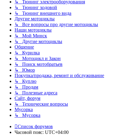
↳ Тюнинг электрооборудования
↳ Тюнинг ходовой
↳ Тюнинг внешнего вида
Другие мотоциклы
↳ Все вопросы про другие мотоциклы
Наши мотоциклы
↳ Мой Минск
↳ Другие мотоциклы
Общение
↳ Курилка
↳ Мотоцикл и Закон
↳ Поиск мотобратьев
↳ Юмор
Покупка/продажа, ремонт и обслуживание
↳ Куплю
↳ Продам
↳ Полезные адреса
Сайт, форум
↳ Технические вопросы
Мусорка
↳ Мусорка
Список форумов
Часовой пояс:
UTC+04:00