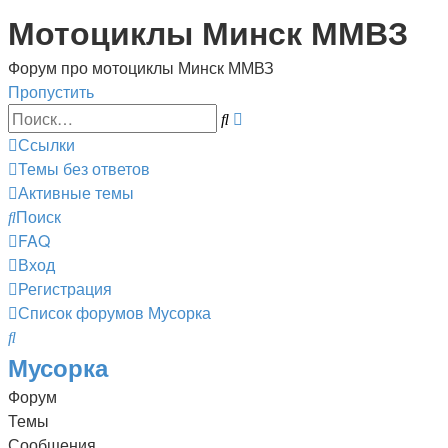
Мотоциклы Минск ММВЗ
Форум про мотоциклы Минск ММВЗ
Пропустить
Расширенный
Поиск
поиск
Ссылки
Темы без ответов
Активные темы
Поиск
FAQ
Вход
Регистрация
Список форумов
Мусорка
Поиск
Мусорка
Форум
Темы
Сообщения