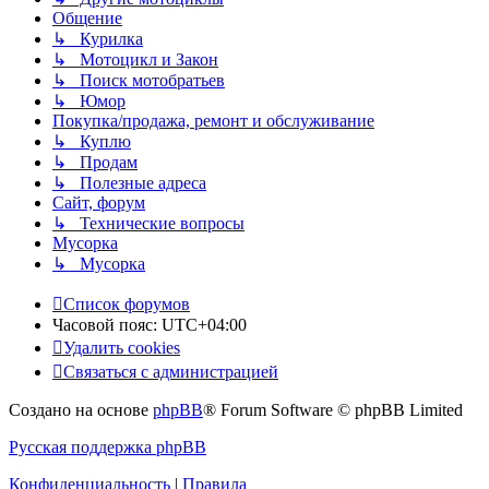
Общение
↳ Курилка
↳ Мотоцикл и Закон
↳ Поиск мотобратьев
↳ Юмор
Покупка/продажа, ремонт и обслуживание
↳ Куплю
↳ Продам
↳ Полезные адреса
Сайт, форум
↳ Технические вопросы
Мусорка
↳ Мусорка
Список форумов
Часовой пояс:
UTC+04:00
Удалить cookies
Связаться с администрацией
Создано на основе
phpBB
® Forum Software © phpBB Limited
Русская поддержка phpBB
Конфиденциальность
|
Правила