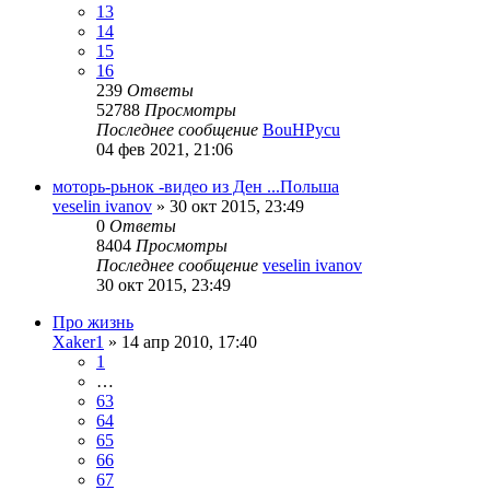
13
14
15
16
239
Ответы
52788
Просмотры
Последнее сообщение
BouHPycu
04 фев 2021, 21:06
моторь-рьнок -видео из Ден ...Польша
veselin ivanov
»
30 окт 2015, 23:49
0
Ответы
8404
Просмотры
Последнее сообщение
veselin ivanov
30 окт 2015, 23:49
Про жизнь
Xaker1
»
14 апр 2010, 17:40
1
…
63
64
65
66
67