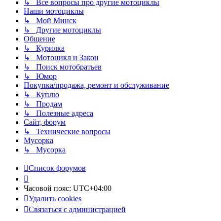
↳ Все вопросы про другие мотоциклы
Наши мотоциклы
↳ Мой Минск
↳ Другие мотоциклы
Общение
↳ Курилка
↳ Мотоцикл и Закон
↳ Поиск мотобратьев
↳ Юмор
Покупка/продажа, ремонт и обслуживание
↳ Куплю
↳ Продам
↳ Полезные адреса
Сайт, форум
↳ Технические вопросы
Мусорка
↳ Мусорка
Список форумов
Часовой пояс:
UTC+04:00
Удалить cookies
Связаться с администрацией