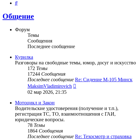
Поиск
Общение
Форум
Темы
Сообщения
Последнее сообщение
Курилка
Разговоры на свободные темы, юмор, досуг и искусство
172
Темы
17244
Сообщения
Последнее сообщение
Re: Сидение М-105 Минск
Перейти
MaksimVladimirovich
к
02 мар 2026, 21:35
последнему
сообщению
Мотоцикл и Закон
Водительские удостоверения (получение и т.п.),
регистрация ТС, ТО, взаимоотношения с ГАИ,
юридические вопросы.
78
Темы
1864
Сообщения
Последнее сообщение
Re: Техосмотр и страховка