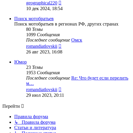
Перейти
geographical220
к
10 дек 2024, 18:54
последнему
сообщению
Поиск мотобратьев
Поиск мотобратьев в регионах РФ, других странах
80
Темы
1099
Сообщения
Последнее сообщение
Омск
Перейти
romandiatlovskii
к
26 авг 2023, 16:08
последнему
сообщению
Юмор
23
Темы
1953
Сообщения
Последнее сообщение
Re: Что будет если перелить
м…
Перейти
romandiatlovskii
к
29 июл 2023, 20:11
последнему
сообщению
Перейти
Правила форума
↳ Правила форума
Статьи и литература