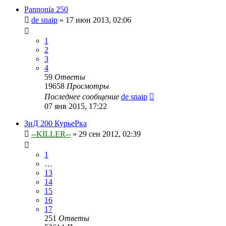
Pannonia 250
de snaip
»
17 июн 2013, 02:06
1
2
3
4
59
Ответы
19658
Просмотры
Последнее сообщение
de snaip
07 янв 2015, 17:22
ЗиД 200 КурьеРка
--KILLER--
»
29 сен 2012, 02:39
1
…
13
14
15
16
17
251
Ответы