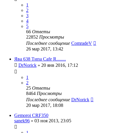
1
2
3
4
5
66
Ответы
22852
Просмотры
Последнее сообщение
ComradeV
26 мар 2017, 13:42
Ява 638 Типа Cafe R........
DrNorick
»
20 янв 2016, 17:12
1
2
25
Ответы
8464
Просмотры
Последнее сообщение
DrNorick
20 мар 2017, 18:08
Gemoroi CRF350
sanek96
»
03 ноя 2013, 23:05
1