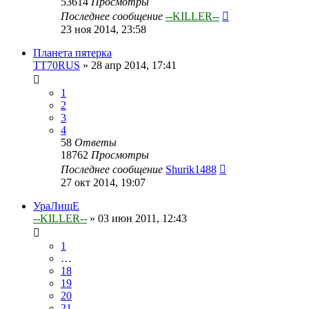
53614
Просмотры
Последнее сообщение
--KILLER--
23 ноя 2014, 23:58
Планета пятерка
TT70RUS
»
28 апр 2014, 17:41
1
2
3
4
58
Ответы
18762
Просмотры
Последнее сообщение
Shurik1488
27 окт 2014, 19:07
УраЛищЕ
--KILLER--
»
03 июн 2011, 12:43
1
…
18
19
20
21