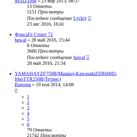
MAD-Dog
»
23 мар 2013, 08:37
13
Ответы
5151
Просмотры
Последнее сообщение
Lyckiy
23 авг 2016, 16:41
ФорсаГе Стинг 72
hawal
»
28 май 2016, 15:44
8
Ответы
3666
Просмотры
Последнее сообщение
hawal
28 май 2016, 21:34
YAMAHAYZF750R(Машка)-KawasakiZZR600D-
IrbisTTR250R(Тетрис)
Ranoma
»
19 ноя 2014, 14:08
1
2
3
4
5
6
79
Ответы
21742
Просмотры