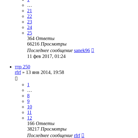
…
21
22
23
24
25
364
Ответы
66216
Просмотры
Последнее сообщение
sanek96
11 фев 2017, 01:24
ттр 250
rfrf
»
13 янв 2014, 19:58
1
…
8
9
10
11
12
166
Ответы
38217
Просмотры
Последнее сообщение
rfrf