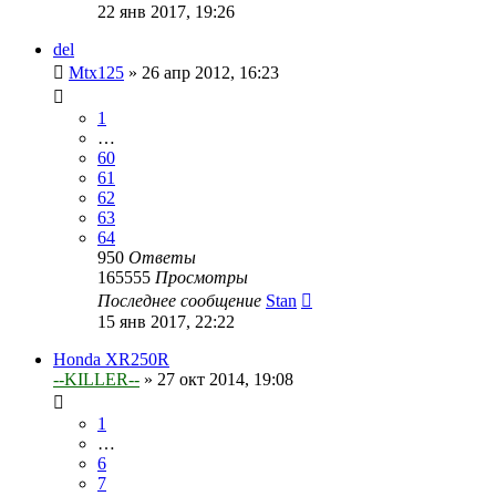
22 янв 2017, 19:26
del
Mtx125
»
26 апр 2012, 16:23
1
…
60
61
62
63
64
950
Ответы
165555
Просмотры
Последнее сообщение
Stan
15 янв 2017, 22:22
Honda XR250R
--KILLER--
»
27 окт 2014, 19:08
1
…
6
7