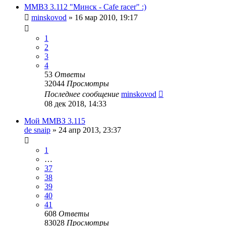
ММВЗ 3.112 "Минск - Cafe racer" :)
minskovod
»
16 мар 2010, 19:17
1
2
3
4
53
Ответы
32044
Просмотры
Последнее сообщение
minskovod
08 дек 2018, 14:33
Мой ММВЗ 3.115
de snaip
»
24 апр 2013, 23:37
1
…
37
38
39
40
41
608
Ответы
83028
Просмотры