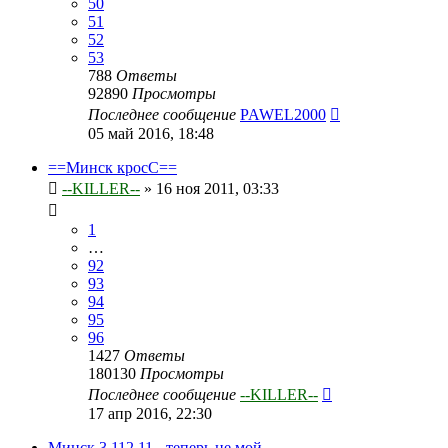
50
51
52
53
788
Ответы
92890
Просмотры
Последнее сообщение
PAWEL2000
05 май 2016, 18:48
==Минск кросС==
--KILLER--
»
16 ноя 2011, 03:33
1
…
92
93
94
95
96
1427
Ответы
180130
Просмотры
Последнее сообщение
--KILLER--
17 апр 2016, 22:30
Минск 3.112.11 - теперь не мой