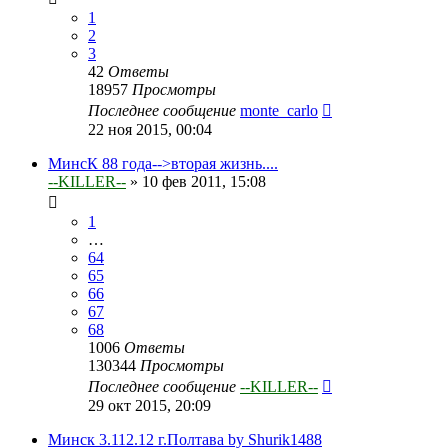
1
2
3
42
Ответы
18957
Просмотры
Последнее сообщение
monte_carlo
22 ноя 2015, 00:04
МинсК 88 года-->вторая жизнь....
--KILLER--
»
10 фев 2011, 15:08
1
…
64
65
66
67
68
1006
Ответы
130344
Просмотры
Последнее сообщение
--KILLER--
29 окт 2015, 20:09
Минск 3.112.12 г.Полтава by Shurik1488