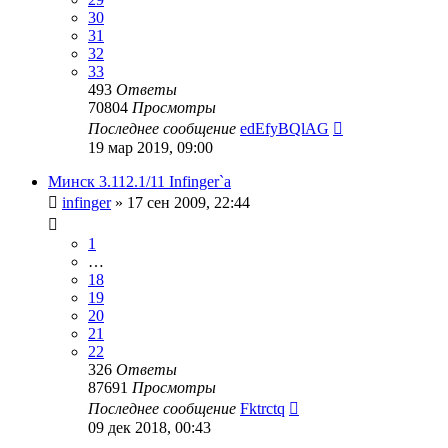
30
31
32
33
493
Ответы
70804
Просмотры
Последнее сообщение
edEfyBQlAG
19 мар 2019, 09:00
Минск 3.112.1/11 Infinger`а
infinger
»
17 сен 2009, 22:44
1
…
18
19
20
21
22
326
Ответы
87691
Просмотры
Последнее сообщение
Fktrctq
09 дек 2018, 00:43