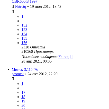
CBR600f3 1997
Fktrctq
»
19 июл 2012, 18:43
1
…
152
153
154
155
156
2328
Ответы
210568
Просмотры
Последнее сообщение
Fktrctq
28 апр 2021, 00:06
Минск 3.115 '76
prorock
»
24 окт 2012, 22:20
1
…
17
18
19
20