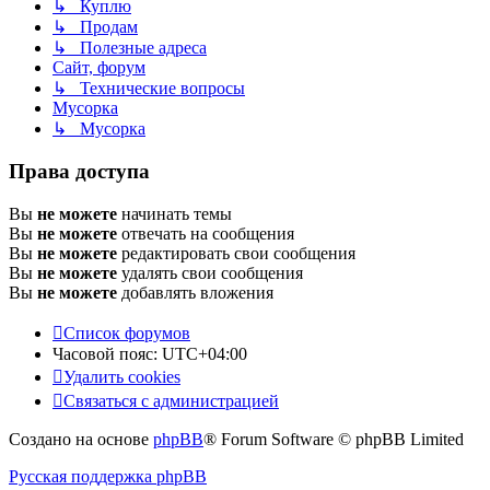
↳ Куплю
↳ Продам
↳ Полезные адреса
Сайт, форум
↳ Технические вопросы
Мусорка
↳ Мусорка
Права доступа
Вы
не можете
начинать темы
Вы
не можете
отвечать на сообщения
Вы
не можете
редактировать свои сообщения
Вы
не можете
удалять свои сообщения
Вы
не можете
добавлять вложения
Список форумов
Часовой пояс:
UTC+04:00
Удалить cookies
Связаться с администрацией
Создано на основе
phpBB
® Forum Software © phpBB Limited
Русская поддержка phpBB