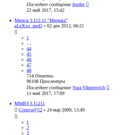
Последнее сообщение
feodor
22 май 2017, 15:42
Минск 3.112.11 "Минька"
aLeXxx_moD
»
02 дек 2012, 06:21
1
…
44
45
46
47
48
714
Ответы
96108
Просмотры
Последнее сообщение
Yura Viktorovich
11 май 2017, 17:09
ММВЗ 3.11211
Серега@52
»
24 мар 2009, 13:49
1
2
3