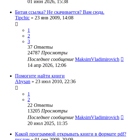
01 июн 2026, 15:38
Битая ссылка? Не скачивается? Вам сюда.
Tipchic
»
23 янв 2009, 14:08
1
2
3
37
Ответы
24787
Просмотры
Последнее сообщение
MaksimVladimirovich
14 апр 2026, 12:06
Помогите найти книги
Abysan
»
23 июл 2010, 22:36
1
2
22
Ответы
13205
Просмотры
Последнее сообщение
MaksimVladimirovich
20 июл 2025, 11:35
Какой программой открывать книги в формате pdf?
руслан
»
01 сен 2009, 20:09